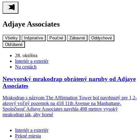
Adjaye Associates
Všetky
Inšpiratíve
Poučné
Zábavné
Oddychové
Obľúbené
28. októbra
Interiér a exteriér
Na cestách
Newyorský mrakodrap obrátený naruby od Adjaye
Associates
Mrakodrap s názvom The Affirmation Tower bol navrhnutý pre 1,2-
akrový voľný pozemok na 418 11th Avenue na Manhattane.
Spoločnosť Adjaye Associates navrhla 498 metrov vysoký
mrakodrap tak, aby horné
Interiér a exteriér
Pekné miesta