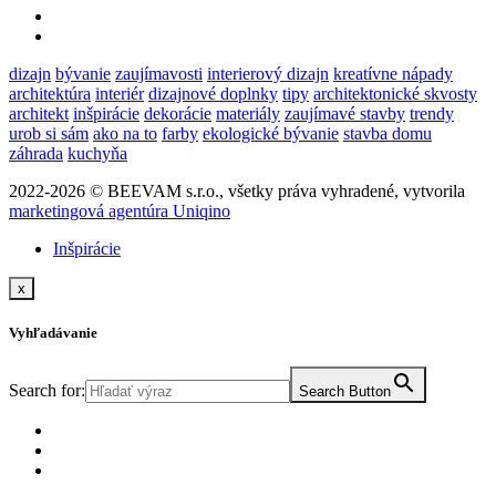
dizajn
bývanie
zaujímavosti
interierový dizajn
kreatívne nápady
architektúra
interiér
dizajnové doplnky
tipy
architektonické skvosty
architekt
inšpirácie
dekorácie
materiály
zaujímavé stavby
trendy
urob si sám
ako na to
farby
ekologické bývanie
stavba domu
záhrada
kuchyňa
2022-2026 © BEEVAM s.r.o., všetky práva vyhradené, vytvorila
marketingová agentúra Uniqino
Inšpirácie
x
Vyhľadávanie
Search for:
Search Button