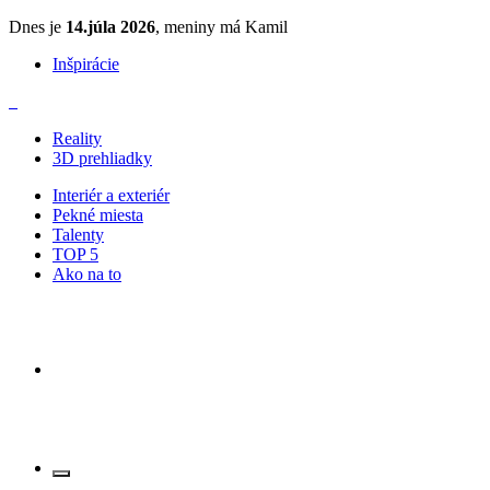
Dnes je
14.júla 2026
, meniny má Kamil
Inšpirácie
Reality
3D prehliadky
Interiér a exteriér
Pekné miesta
Talenty
TOP 5
Ako na to