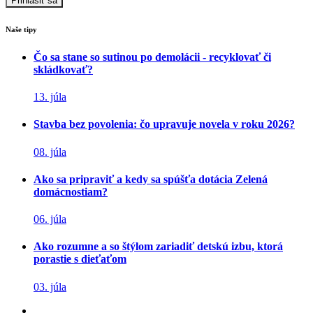
Naše tipy
Čo sa stane so sutinou po demolácii - recyklovať či
skládkovať?
13. júla
Stavba bez povolenia: čo upravuje novela v roku 2026?
08. júla
Ako sa pripraviť a kedy sa spúšťa dotácia Zelená
domácnostiam?
06. júla
Ako rozumne a so štýlom zariadiť detskú izbu, ktorá
porastie s dieťaťom
03. júla