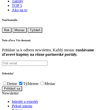
Talenty
TOP 5
Ako na to
Najčítanejšie
Rok
Mesiac
Týždeň
Naše zľavy Vás
dostanú
Prihláste sa k odberu newslettra. Každý mesiac
rozdávame
zľavové kupóny na rôzne partnerské portály.
Odosielať
Denne
Týždenne
Mesiac
Newsletter
Interiér a exteriér
Pekné miesta