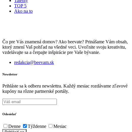
Talenty
TOP 5
Ako na to
Čo pre Vás znamená domov? Ako beevate? Prinášame Vám obsah,
ktorý zmení Vaš pohľad na všedné veci. Uvoľnite svoju kreativitu,
vzdelávajte sa a čerpajte inšpirácie pre Vaše bývanie.
redakcia@beevam.sk
Newsletter
Prihláste sa k odberu newslettra. Každý mesiac rozdávame zľavové
kupóny na rôzne partnerské portály.
Odosielať
Denne
Týždenne
Mesiac