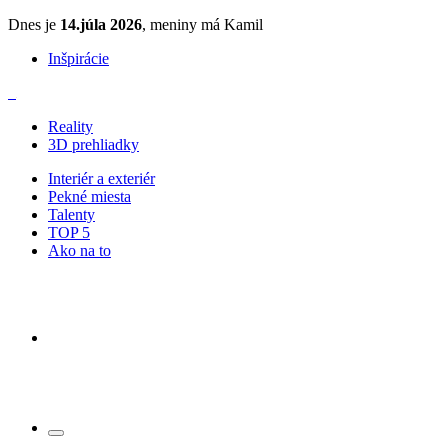
Dnes je
14.júla 2026
, meniny má Kamil
Inšpirácie
Reality
3D prehliadky
Interiér a exteriér
Pekné miesta
Talenty
TOP 5
Ako na to