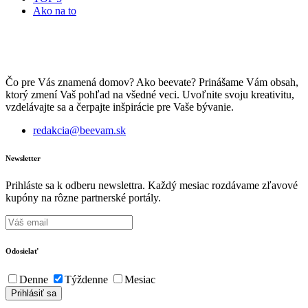
Ako na to
Čo pre Vás znamená domov? Ako beevate? Prinášame Vám obsah,
ktorý zmení Vaš pohľad na všedné veci. Uvoľnite svoju kreativitu,
vzdelávajte sa a čerpajte inšpirácie pre Vaše bývanie.
redakcia@beevam.sk
Newsletter
Prihláste sa k odberu newslettra. Každý mesiac rozdávame zľavové
kupóny na rôzne partnerské portály.
Odosielať
Denne
Týždenne
Mesiac