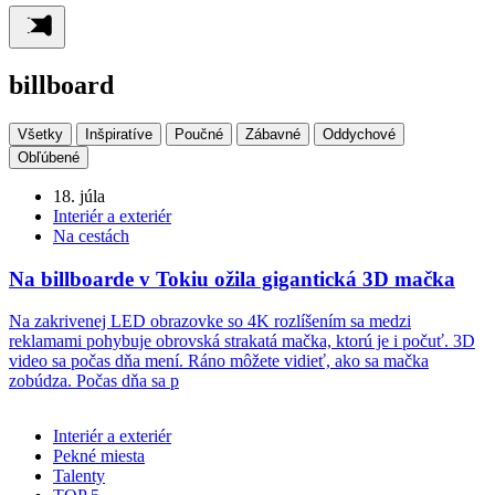
billboard
Všetky
Inšpiratíve
Poučné
Zábavné
Oddychové
Obľúbené
18. júla
Interiér a exteriér
Na cestách
Na billboarde v Tokiu ožila gigantická 3D mačka
Na zakrivenej LED obrazovke so 4K rozlíšením sa medzi
reklamami pohybuje obrovská strakatá mačka, ktorú je i počuť. 3D
video sa počas dňa mení. Ráno môžete vidieť, ako sa mačka
zobúdza. Počas dňa sa p
Interiér a exteriér
Pekné miesta
Talenty