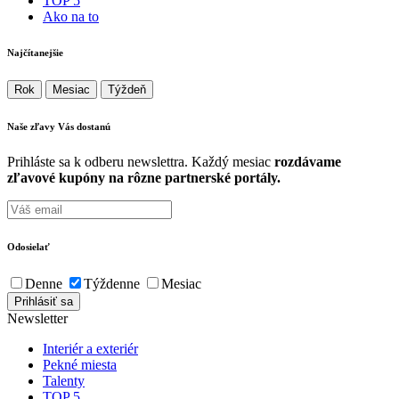
TOP 5
Ako na to
Najčítanejšie
Rok
Mesiac
Týždeň
Naše zľavy Vás
dostanú
Prihláste sa k odberu newslettra. Každý mesiac
rozdávame
zľavové kupóny na rôzne partnerské portály.
Odosielať
Denne
Týždenne
Mesiac
Newsletter
Interiér a exteriér
Pekné miesta
Talenty
TOP 5