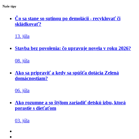
Naše tipy
Čo sa stane so sutinou po demolácii - recyklovať či
skládkovať?
13. júla
Stavba bez povolenia: čo upravuje novela v roku 2026?
08. júla
Ako sa pripraviť a kedy sa spúšťa dotácia Zelená
domácnostiam?
06. júla
Ako rozumne a so štýlom zariadiť detskú izbu, ktorá
porastie s dieťaťom
03. júla