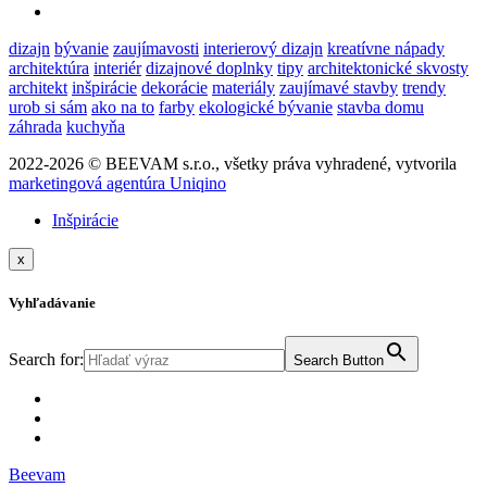
dizajn
bývanie
zaujímavosti
interierový dizajn
kreatívne nápady
architektúra
interiér
dizajnové doplnky
tipy
architektonické skvosty
architekt
inšpirácie
dekorácie
materiály
zaujímavé stavby
trendy
urob si sám
ako na to
farby
ekologické bývanie
stavba domu
záhrada
kuchyňa
2022-2026 © BEEVAM s.r.o., všetky práva vyhradené, vytvorila
marketingová agentúra Uniqino
Inšpirácie
x
Vyhľadávanie
Search for:
Search Button
Beevam