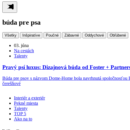
búda pre psa
Všetky
Inšpiratíve
Poučné
Zábavné
Oddychové
Obľúbené
03. júna
Na cestách
Talenty
Pravý psí luxus: Dizajnová búda od Foster + Partner
Búda pre psov s názvom Dome-Home bola navrhnutá spoločnosťou Fo
čerešňové
Interiér a exteriér
Pekné miesta
Talenty
TOP 5
Ako na to