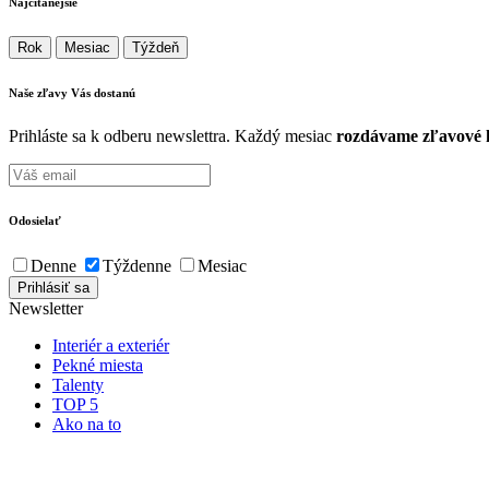
Najčítanejšie
Rok
Mesiac
Týždeň
Naše zľavy Vás
dostanú
Prihláste sa k odberu newslettra. Každý mesiac
rozdávame zľavové k
Odosielať
Denne
Týždenne
Mesiac
Newsletter
Interiér a exteriér
Pekné miesta
Talenty
TOP 5
Ako na to