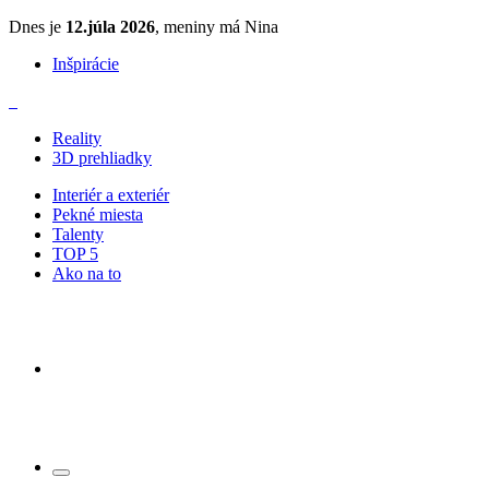
Dnes je
12.júla 2026
, meniny má Nina
Inšpirácie
Reality
3D prehliadky
Interiér a exteriér
Pekné miesta
Talenty
TOP 5
Ako na to