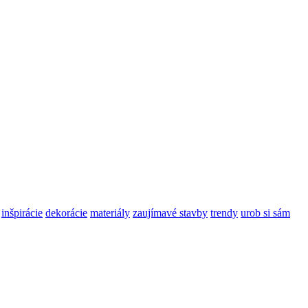
inšpirácie
dekorácie
materiály
zaujímavé stavby
trendy
urob si sám