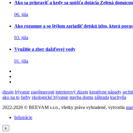
Ako sa pripraviť a kedy sa spúšťa dotácia Zelená domácn
06. júla
Ako rozumne a so štýlom zariadiť detskú izbu, ktorá poras
03. júla
Využitie a zber dažďovej vody
01. júla
dizajn
bývanie
zaujímavosti
interierový dizajn
kreatívne nápady
archi
ako na to
farby
ekologické bývanie
stavba domu
záhrada
kuchyňa
2022-2026 © BEEVAM s.r.o., všetky práva vyhradené, vytvorila
mar
Inšpirácie
x