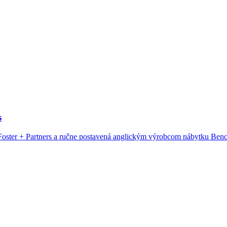
s
ster + Partners a ručne postavená anglickým výrobcom nábytku Ben