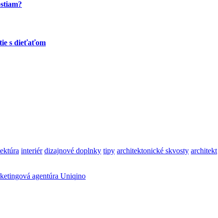
ostiam?
tie s dieťaťom
tektúra
interiér
dizajnové doplnky
tipy
architektonické skvosty
architekt
ketingová agentúra Uniqino