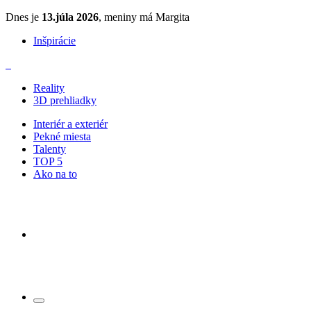
Dnes je
13.júla 2026
, meniny má Margita
Inšpirácie
Reality
3D prehliadky
Interiér a exteriér
Pekné miesta
Talenty
TOP 5
Ako na to