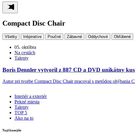
Compact Disc Chair
Všetky
Inšpiratíve
Poučné
Zábavné
Oddychové
Obľúbené
05. októbra
Na cestách
Talenty
Boris Dennler vytvoril z 887 CD a DVD unikátny ku
Autor pri tvorbe Compact Disc Chair pracoval s metódou ohýbania C
Interiér a exteriér
Pekné miesta
Talenty
TOP 5
Ako na to
Najčítanejšie