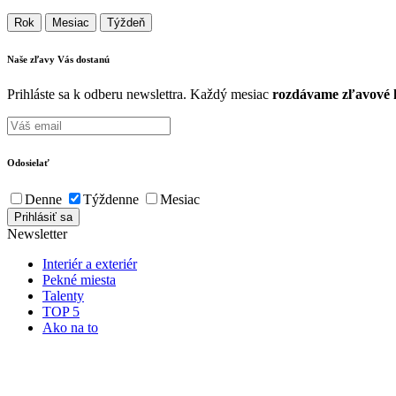
Rok
Mesiac
Týždeň
Naše zľavy Vás
dostanú
Prihláste sa k odberu newslettra. Každý mesiac
rozdávame zľavové k
Odosielať
Denne
Týždenne
Mesiac
Newsletter
Interiér a exteriér
Pekné miesta
Talenty
TOP 5
Ako na to