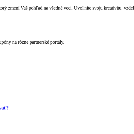
zmení Vaš pohľad na všedné veci. Uvoľnite svoju kreativitu, vzdeláva
póny na rôzne partnerské portály.
ovať?