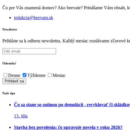
Čo pre Vás znamená domov? Ako beevate? Prinášame Vám obsah, ktorý 
redakcia@beevam.sk
Newsletter
Prihláste sa k odberu newslettra. Každý mesiac rozdávame zľavové ku
Odosielať
Denne
Týždenne
Mesiac
Naše tipy
Čo sa stane so sutinou po demolácii - recyklovať či skládk
13. júla
Stavba bez povolenia: čo upravuje novela v roku 2026?