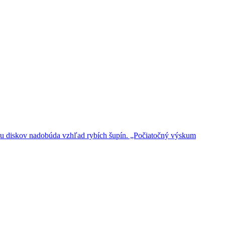
ru diskov nadobúda vzhľad rybích šupín. „Počiatočný výskum