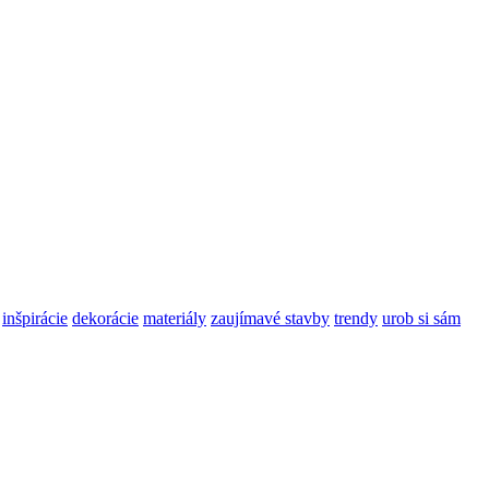
inšpirácie
dekorácie
materiály
zaujímavé stavby
trendy
urob si sám