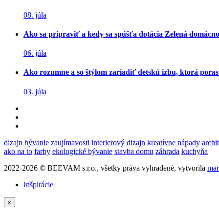
08. júla
Ako sa pripraviť a kedy sa spúšťa dotácia Zelená domácn
06. júla
Ako rozumne a so štýlom zariadiť detskú izbu, ktorá poras
03. júla
dizajn
bývanie
zaujímavosti
interierový dizajn
kreatívne nápady
archi
ako na to
farby
ekologické bývanie
stavba domu
záhrada
kuchyňa
2022-2026 © BEEVAM s.r.o., všetky práva vyhradené, vytvorila
mar
Inšpirácie
x