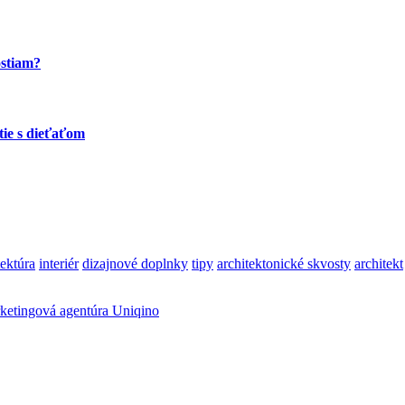
ostiam?
tie s dieťaťom
tektúra
interiér
dizajnové doplnky
tipy
architektonické skvosty
architekt
ketingová agentúra Uniqino