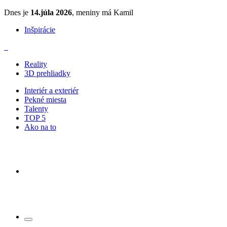
Dnes je
14.júla 2026
, meniny má Kamil
Inšpirácie
Reality
3D prehliadky
Interiér a exteriér
Pekné miesta
Talenty
TOP 5
Ako na to