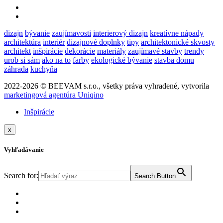
dizajn
bývanie
zaujímavosti
interierový dizajn
kreatívne nápady
architektúra
interiér
dizajnové doplnky
tipy
architektonické skvosty
architekt
inšpirácie
dekorácie
materiály
zaujímavé stavby
trendy
urob si sám
ako na to
farby
ekologické bývanie
stavba domu
záhrada
kuchyňa
2022-2026 © BEEVAM s.r.o., všetky práva vyhradené, vytvorila
marketingová agentúra Uniqino
Inšpirácie
x
Vyhľadávanie
Search for:
Search Button