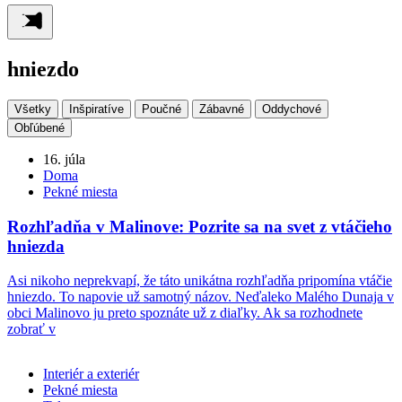
hniezdo
Všetky
Inšpiratíve
Poučné
Zábavné
Oddychové
Obľúbené
16. júla
Doma
Pekné miesta
Rozhľadňa v Malinove: Pozrite sa na svet z vtáčieho
hniezda
Asi nikoho neprekvapí, že táto unikátna rozhľadňa pripomína vtáčie
hniezdo. To napovie už samotný názov. Neďaleko Malého Dunaja v
obci Malinovo ju preto spoznáte už z diaľky. Ak sa rozhodnete
zobrať v
Interiér a exteriér
Pekné miesta