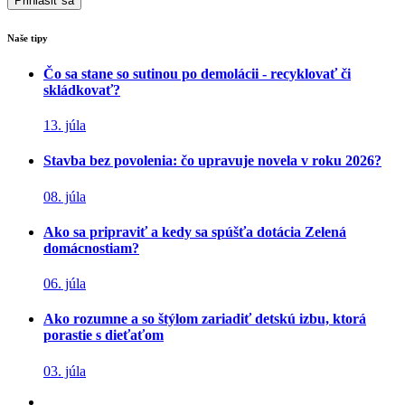
Naše tipy
Čo sa stane so sutinou po demolácii - recyklovať či
skládkovať?
13. júla
Stavba bez povolenia: čo upravuje novela v roku 2026?
08. júla
Ako sa pripraviť a kedy sa spúšťa dotácia Zelená
domácnostiam?
06. júla
Ako rozumne a so štýlom zariadiť detskú izbu, ktorá
porastie s dieťaťom
03. júla