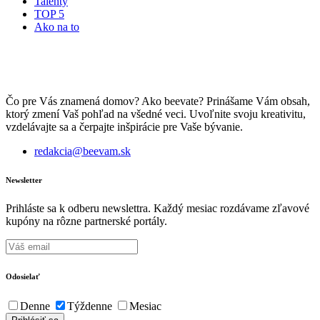
Talenty
TOP 5
Ako na to
Čo pre Vás znamená domov? Ako beevate? Prinášame Vám obsah,
ktorý zmení Vaš pohľad na všedné veci. Uvoľnite svoju kreativitu,
vzdelávajte sa a čerpajte inšpirácie pre Vaše bývanie.
redakcia@beevam.sk
Newsletter
Prihláste sa k odberu newslettra. Každý mesiac rozdávame zľavové
kupóny na rôzne partnerské portály.
Odosielať
Denne
Týždenne
Mesiac