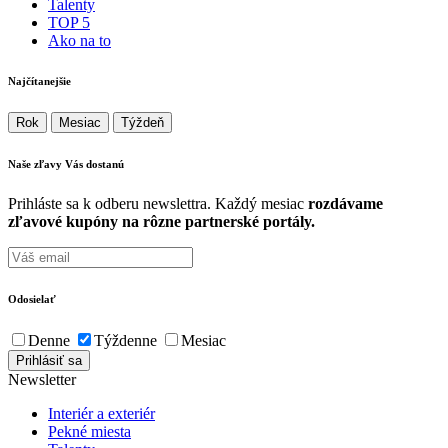
Talenty
TOP 5
Ako na to
Najčítanejšie
Rok
Mesiac
Týždeň
Naše zľavy Vás
dostanú
Prihláste sa k odberu newslettra. Každý mesiac
rozdávame
zľavové kupóny na rôzne partnerské portály.
Odosielať
Denne
Týždenne
Mesiac
Newsletter
Interiér a exteriér
Pekné miesta