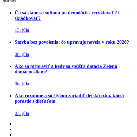
Naše tipy
Čo sa stane so sutinou po demolácii - recyklovať či
skládkovať?
13. júla
Stavba bez povolenia: čo upravuje novela v roku 2026?
08. júla
Ako sa pripraviť a kedy sa spúšťa dotácia Zelená
domácnostiam?
06. júla
Ako rozumne a so štýlom zariadiť detskú izbu, ktorá
porastie s dieťaťom
03. júla