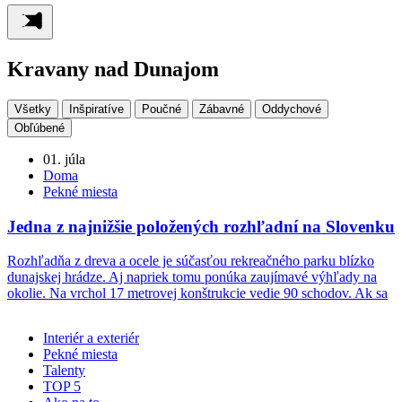
Kravany nad Dunajom
Všetky
Inšpiratíve
Poučné
Zábavné
Oddychové
Obľúbené
01. júla
Doma
Pekné miesta
Jedna z najnižšie položených rozhľadní na Slovenku
Rozhľadňa z dreva a ocele je súčasťou rekreačného parku blízko
dunajskej hrádze. Aj napriek tomu ponúka zaujímavé výhľady na
okolie. Na vrchol 17 metrovej konštrukcie vedie 90 schodov. Ak sa
Interiér a exteriér
Pekné miesta
Talenty
TOP 5