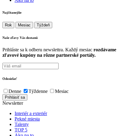
Ako na to
Najčítanejšie
Rok
Mesiac
Týždeň
Naše zľavy Vás
dostanú
Prihláste sa k odberu newslettra. Každý mesiac
rozdávame
zľavové kupóny na rôzne partnerské portály.
Odosielať
Denne
Týždenne
Mesiac
Newsletter
Interiér a exteriér
Pekné miesta
Talenty
TOP 5
Ako na to