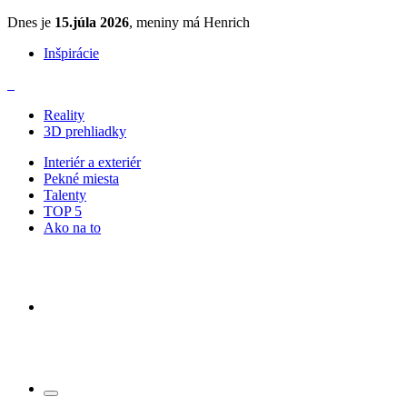
Dnes je
15.júla 2026
, meniny má Henrich
Inšpirácie
Reality
3D prehliadky
Interiér a exteriér
Pekné miesta
Talenty
TOP 5
Ako na to