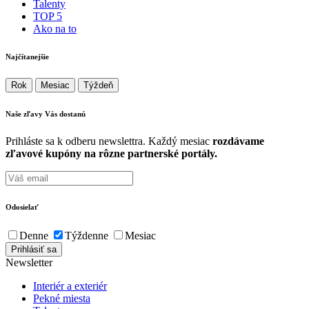
Talenty
TOP 5
Ako na to
Najčítanejšie
Rok
Mesiac
Týždeň
Naše zľavy Vás
dostanú
Prihláste sa k odberu newslettra. Každý mesiac
rozdávame
zľavové kupóny na rôzne partnerské portály.
Odosielať
Denne
Týždenne
Mesiac
Newsletter
Interiér a exteriér
Pekné miesta