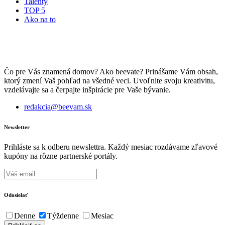
Talenty
TOP 5
Ako na to
Čo pre Vás znamená domov? Ako beevate? Prinášame Vám obsah,
ktorý zmení Vaš pohľad na všedné veci. Uvoľnite svoju kreativitu,
vzdelávajte sa a čerpajte inšpirácie pre Vaše bývanie.
redakcia@beevam.sk
Newsletter
Prihláste sa k odberu newslettra. Každý mesiac rozdávame zľavové
kupóny na rôzne partnerské portály.
Odosielať
Denne
Týždenne
Mesiac