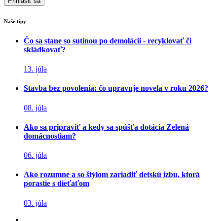
Naše tipy
Čo sa stane so sutinou po demolácii - recyklovať či
skládkovať?
13. júla
Stavba bez povolenia: čo upravuje novela v roku 2026?
08. júla
Ako sa pripraviť a kedy sa spúšťa dotácia Zelená
domácnostiam?
06. júla
Ako rozumne a so štýlom zariadiť detskú izbu, ktorá
porastie s dieťaťom
03. júla