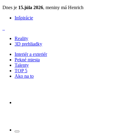
Dnes je
15.júla 2026
, meniny má Henrich
Inšpirácie
Reality
3D prehliadky
Interiér a exteriér
Pekné miesta
Talenty
TOP 5
Ako na to