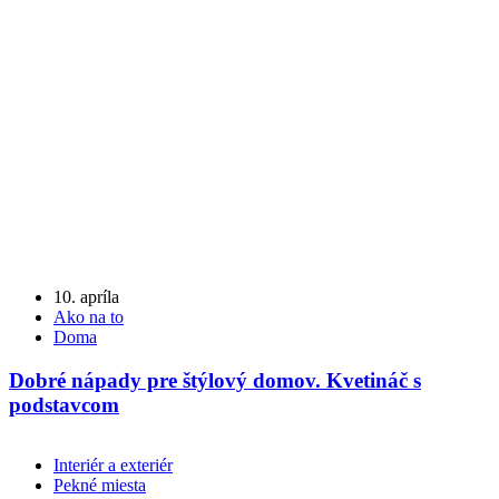
10. apríla
Ako na to
Doma
Dobré nápady pre štýlový domov. Kvetináč s
podstavcom
Interiér a exteriér
Pekné miesta