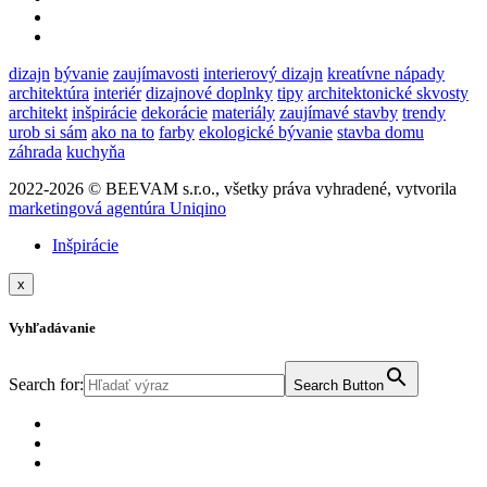
dizajn
bývanie
zaujímavosti
interierový dizajn
kreatívne nápady
architektúra
interiér
dizajnové doplnky
tipy
architektonické skvosty
architekt
inšpirácie
dekorácie
materiály
zaujímavé stavby
trendy
urob si sám
ako na to
farby
ekologické bývanie
stavba domu
záhrada
kuchyňa
2022-2026 © BEEVAM s.r.o., všetky práva vyhradené, vytvorila
marketingová agentúra Uniqino
Inšpirácie
x
Vyhľadávanie
Search for:
Search Button