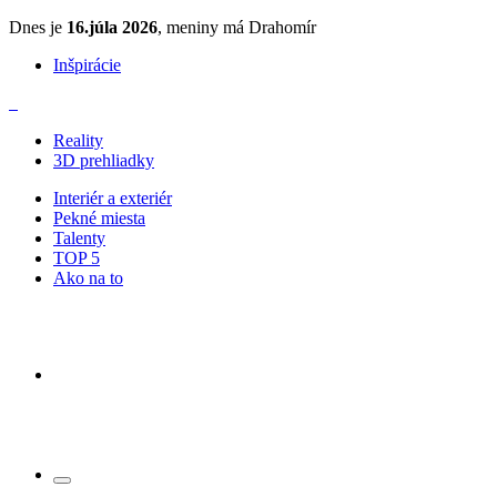
Dnes je
16.júla 2026
, meniny má Drahomír
Inšpirácie
Reality
3D prehliadky
Interiér a exteriér
Pekné miesta
Talenty
TOP 5
Ako na to