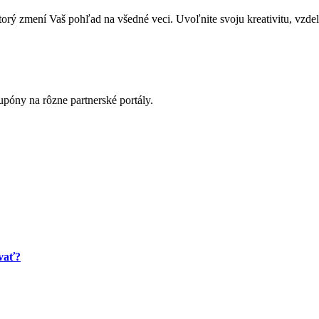
zmení Vaš pohľad na všedné veci. Uvoľnite svoju kreativitu, vzdeláva
póny na rôzne partnerské portály.
ovať?