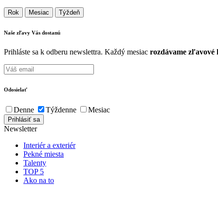
Rok
Mesiac
Týždeň
Naše zľavy Vás
dostanú
Prihláste sa k odberu newslettra. Každý mesiac
rozdávame zľavové k
Odosielať
Denne
Týždenne
Mesiac
Newsletter
Interiér a exteriér
Pekné miesta
Talenty
TOP 5
Ako na to