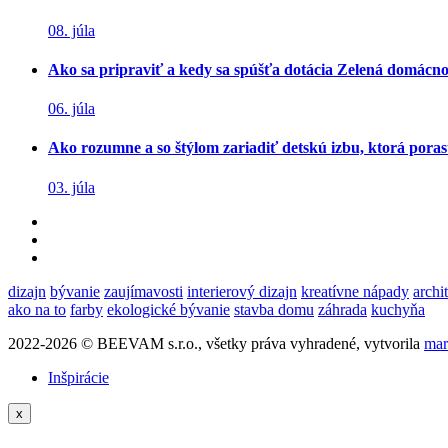
08. júla
Ako sa pripraviť a kedy sa spúšťa dotácia Zelená domácn
06. júla
Ako rozumne a so štýlom zariadiť detskú izbu, ktorá poras
03. júla
dizajn
bývanie
zaujímavosti
interierový dizajn
kreatívne nápady
archi
ako na to
farby
ekologické bývanie
stavba domu
záhrada
kuchyňa
2022-2026 © BEEVAM s.r.o., všetky práva vyhradené, vytvorila
mar
Inšpirácie
x