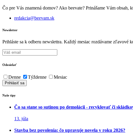
Čo pre Vás znamená domov? Ako beevate? Prinášame Vám obsah, ktorý 
redakcia@beevam.sk
Newsletter
Prihláste sa k odberu newslettra. Každý mesiac rozdávame zľavové ku
Odosielať
Denne
Týždenne
Mesiac
Naše tipy
Čo sa stane so sutinou po demolácii - recyklovať či skládk
13. júla
Stavba bez povolenia: čo upravuje novela v roku 2026?