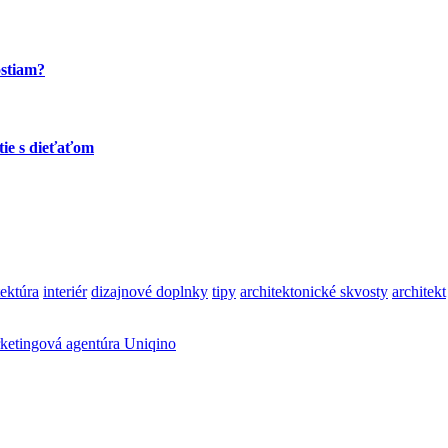
ostiam?
tie s dieťaťom
tektúra
interiér
dizajnové doplnky
tipy
architektonické skvosty
architekt
ketingová agentúra Uniqino