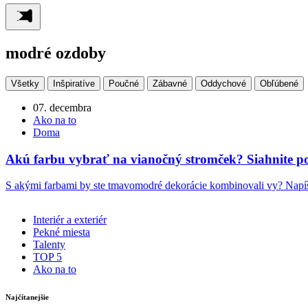
modré ozdoby
Všetky
Inšpiratíve
Poučné
Zábavné
Oddychové
Obľúbené
07. decembra
Ako na to
Doma
Akú farbu vybrať na vianočný stromček? Siahnite 
S akými farbami by ste tmavomodré dekorácie kombinovali vy? Napí
Interiér a exteriér
Pekné miesta
Talenty
TOP 5
Ako na to
Najčítanejšie