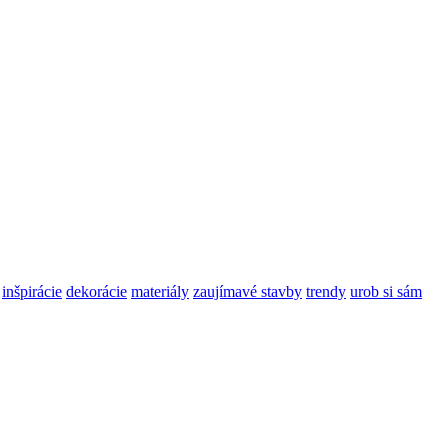
inšpirácie
dekorácie
materiály
zaujímavé stavby
trendy
urob si sám