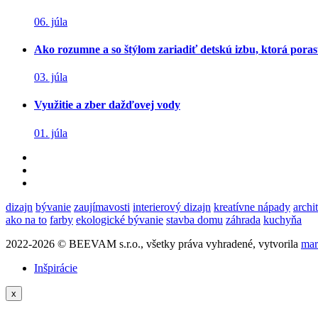
06. júla
Ako rozumne a so štýlom zariadiť detskú izbu, ktorá poras
03. júla
Využitie a zber dažďovej vody
01. júla
dizajn
bývanie
zaujímavosti
interierový dizajn
kreatívne nápady
archi
ako na to
farby
ekologické bývanie
stavba domu
záhrada
kuchyňa
2022-2026 © BEEVAM s.r.o., všetky práva vyhradené, vytvorila
mar
Inšpirácie
x