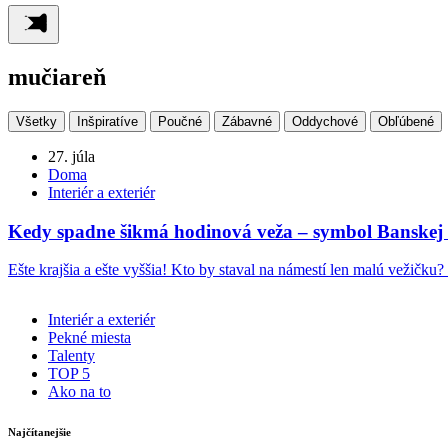
mučiareň
Všetky
Inšpiratíve
Poučné
Zábavné
Oddychové
Obľúbené
27. júla
Doma
Interiér a exteriér
Kedy spadne šikmá hodinová veža – symbol Banskej 
Ešte krajšia a ešte vyššia! Kto by staval na námestí len malú vežičku?
Interiér a exteriér
Pekné miesta
Talenty
TOP 5
Ako na to
Najčítanejšie