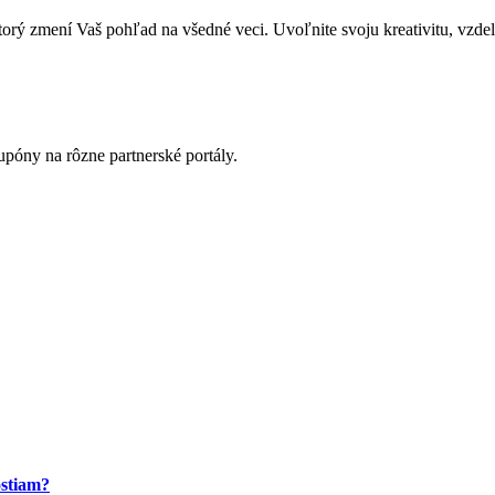
zmení Vaš pohľad na všedné veci. Uvoľnite svoju kreativitu, vzdeláva
póny na rôzne partnerské portály.
ostiam?