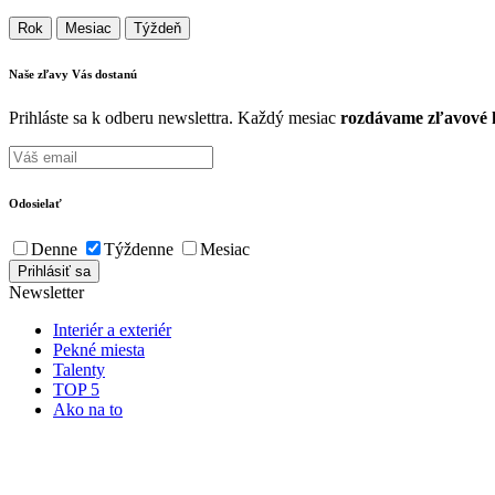
Rok
Mesiac
Týždeň
Naše zľavy Vás
dostanú
Prihláste sa k odberu newslettra. Každý mesiac
rozdávame zľavové k
Odosielať
Denne
Týždenne
Mesiac
Newsletter
Interiér a exteriér
Pekné miesta
Talenty
TOP 5
Ako na to