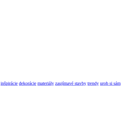
inšpirácie
dekorácie
materiály
zaujímavé stavby
trendy
urob si sám