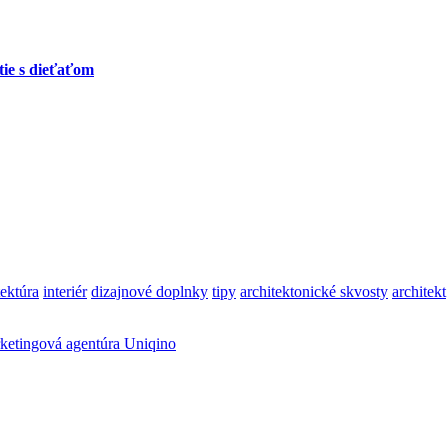
tie s dieťaťom
tektúra
interiér
dizajnové doplnky
tipy
architektonické skvosty
architekt
ketingová agentúra Uniqino