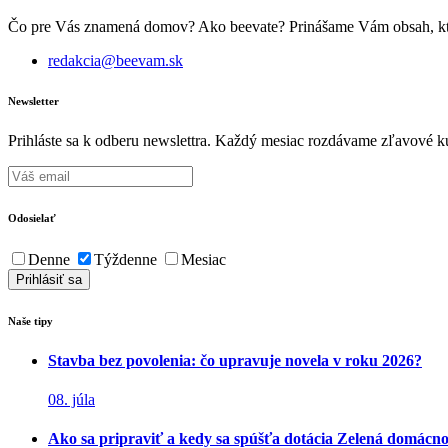
Čo pre Vás znamená domov? Ako beevate? Prinášame Vám obsah, ktorý 
redakcia@beevam.sk
Newsletter
Prihláste sa k odberu newslettra. Každý mesiac rozdávame zľavové ku
Odosielať
Denne
Týždenne
Mesiac
Naše tipy
Stavba bez povolenia: čo upravuje novela v roku 2026?
08. júla
Ako sa pripraviť a kedy sa spúšťa dotácia Zelená domácn