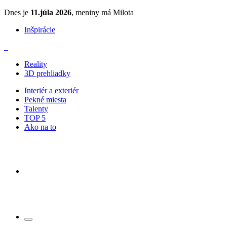
Dnes je
11.júla 2026
, meniny má Milota
Inšpirácie
Reality
3D prehliadky
Interiér a exteriér
Pekné miesta
Talenty
TOP 5
Ako na to