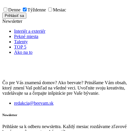
Denne
Týždenne
Mesiac
Newsletter
Interiér a exteriér
Pekné miesta
Talenty
TOP 5
Ako na to
Čo pre Vás znamená domov? Ako beevate? Prinášame Vám obsah,
ktorý zmení Vaš pohľad na všedné veci. Uvoľnite svoju kreativitu,
vzdelávajte sa a čerpajte inšpirácie pre Vaše bývanie.
redakcia@beevam.sk
Newsletter
Prihláste sa k odberu newslettra. Každý mesiac rozdávame zľavové