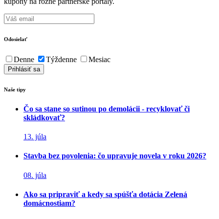
kupóny na rôzne partnerské portály.
Odosielať
Denne
Týždenne
Mesiac
Naše tipy
Čo sa stane so sutinou po demolácii - recyklovať či
skládkovať?
13. júla
Stavba bez povolenia: čo upravuje novela v roku 2026?
08. júla
Ako sa pripraviť a kedy sa spúšťa dotácia Zelená
domácnostiam?