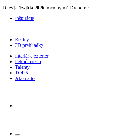
Dnes je
16.júla 2026
, meniny má Drahomír
Inšpirácie
Reality
3D prehliadky
Interiér a exteriér
Pekné miesta
Talenty
TOP 5
Ako na to