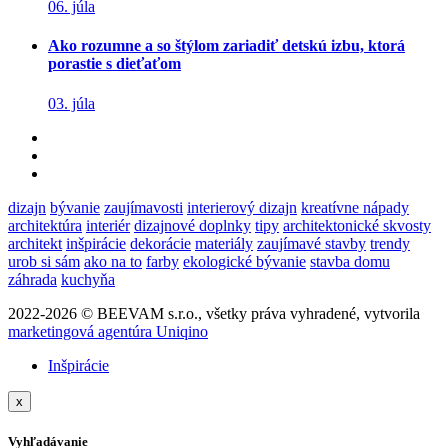
06. júla
Ako rozumne a so štýlom zariadiť detskú izbu, ktorá
porastie s dieťaťom
03. júla
dizajn
bývanie
zaujímavosti
interierový dizajn
kreatívne nápady
architektúra
interiér
dizajnové doplnky
tipy
architektonické skvosty
architekt
inšpirácie
dekorácie
materiály
zaujímavé stavby
trendy
urob si sám
ako na to
farby
ekologické bývanie
stavba domu
záhrada
kuchyňa
2022-2026 © BEEVAM s.r.o., všetky práva vyhradené, vytvorila
marketingová agentúra Uniqino
Inšpirácie
x
Vyhľadávanie