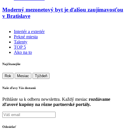
Moderný mezonetový byt je ďalšou zaujímavosťou
v Bratislave
Interiér a exteriér
Pekné miesta
Talenty
TOP 5
Ako na to
Najčítanejšie
Rok
Mesiac
Týždeň
Naše zľavy Vás
dostanú
Prihláste sa k odberu newslettra. Každý mesiac
rozdávame
zľavové kupóny na rôzne partnerské portály.
Odosielať