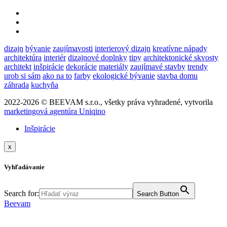
dizajn
bývanie
zaujímavosti
interierový dizajn
kreatívne nápady
architektúra
interiér
dizajnové doplnky
tipy
architektonické skvosty
architekt
inšpirácie
dekorácie
materiály
zaujímavé stavby
trendy
urob si sám
ako na to
farby
ekologické bývanie
stavba domu
záhrada
kuchyňa
2022-2026 © BEEVAM s.r.o., všetky práva vyhradené, vytvorila
marketingová agentúra Uniqino
Inšpirácie
x
Vyhľadávanie
Search for:
Search Button
Beevam