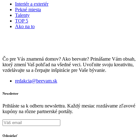
Interiér a exteriér
Pekné miesta
Talenty
TOP 5
Ako na to
Čo pre Vás znamená domov? Ako beevate? Prinášame Vám obsah,
ktorý zmení Vaš pohľad na všedné veci. Uvoľnite svoju kreativitu,
vzdelávajte sa a čerpajte inšpirácie pre Vaše bývanie.
redakcia@beevam.sk
Newsletter
Prihláste sa k odberu newslettra. Každý mesiac rozdávame zľavové
kupóny na rôzne partnerské portály.
Odosielať