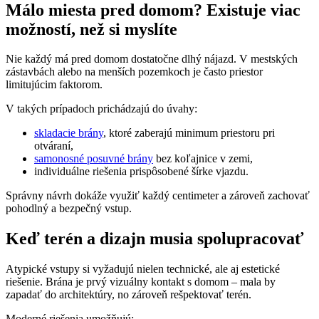
Málo miesta pred domom? Existuje viac
možností, než si myslíte
Nie každý má pred domom dostatočne dlhý nájazd. V mestských
zástavbách alebo na menších pozemkoch je často priestor
limitujúcim faktorom.
V takých prípadoch prichádzajú do úvahy:
skladacie brány
, ktoré zaberajú minimum priestoru pri
otváraní,
samonosné posuvné brány
bez koľajnice v zemi,
individuálne riešenia prispôsobené šírke vjazdu.
Správny návrh dokáže využiť každý centimeter a zároveň zachovať
pohodlný a bezpečný vstup.
Keď terén a dizajn musia spolupracovať
Atypické vstupy si vyžadujú nielen technické, ale aj estetické
riešenie. Brána je prvý vizuálny kontakt s domom – mala by
zapadať do architektúry, no zároveň rešpektovať terén.
Moderné riešenia umožňujú: