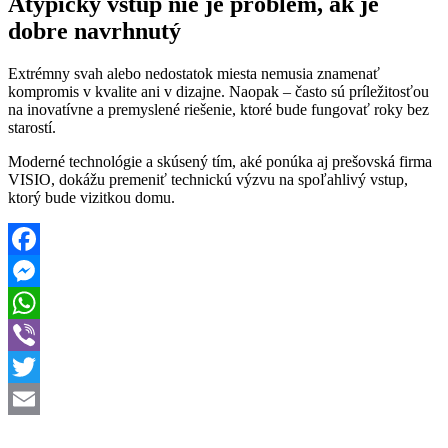
Atypický vstup nie je problém, ak je
dobre navrhnutý
Extrémny svah alebo nedostatok miesta nemusia znamenať
kompromis v kvalite ani v dizajne. Naopak – často sú príležitosťou
na inovatívne a premyslené riešenie, ktoré bude fungovať roky bez
starostí.
Moderné technológie a skúsený tím, aké ponúka aj prešovská firma
VISIO, dokážu premeniť technickú výzvu na spoľahlivý vstup,
ktorý bude vizitkou domu.
Facebook
Messenger
WhatsApp
Viber
Twitter
Email