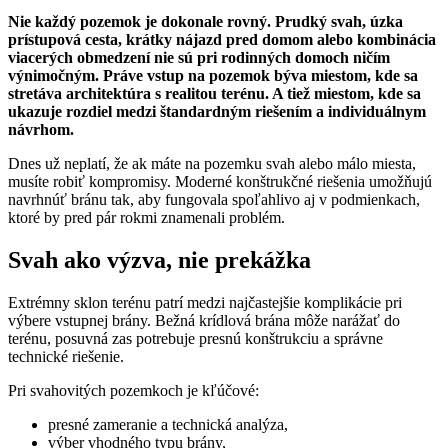
Email
Nie každý pozemok je dokonale rovný. Prudký svah, úzka
prístupová cesta, krátky nájazd pred domom alebo kombinácia
viacerých obmedzení nie sú pri rodinných domoch ničím
výnimočným. Práve vstup na pozemok býva miestom, kde sa
stretáva architektúra s realitou terénu. A tiež miestom, kde sa
ukazuje rozdiel medzi štandardným riešením a individuálnym
návrhom.
Dnes už neplatí, že ak máte na pozemku svah alebo málo miesta,
musíte robiť kompromisy. Moderné konštrukčné riešenia umožňujú
navrhnúť bránu tak, aby fungovala spoľahlivo aj v podmienkach,
ktoré by pred pár rokmi znamenali problém.
Svah ako výzva, nie prekážka
Extrémny sklon terénu patrí medzi najčastejšie komplikácie pri
výbere vstupnej brány. Bežná krídlová brána môže narážať do
terénu, posuvná zas potrebuje presnú konštrukciu a správne
technické riešenie.
Pri svahovitých pozemkoch je kľúčové:
presné zameranie a technická analýza,
výber vhodného typu brány,