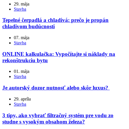
29. mája
Stavba
Tepelné čerpadlá a chladivá: prečo je propán
chladivom budúcnosti
07. mája
Stavba
ONLINE kalkulačka: Vypočítajte si náklady na
rekonštrukciu bytu
01. mája
Stavba
Je autorský dozor nutnosť alebo skôr luxus?
29. apríla
Stavba
3 tipy, ako vybrať filtračný systém pre vodu zo
studne s vysokým obsahom železa?