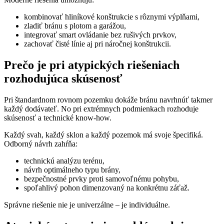
kombinovať hliníkové konštrukcie s rôznymi výplňami,
zladiť bránu s plotom a garážou,
integrovať smart ovládanie bez rušivých prvkov,
zachovať čisté línie aj pri náročnej konštrukcii.
Prečo je pri atypických riešeniach
rozhodujúca skúsenosť
Pri štandardnom rovnom pozemku dokáže bránu navrhnúť takmer
každý dodávateľ. No pri extrémnych podmienkach rozhoduje
skúsenosť a technické know-how.
Každý svah, každý sklon a každý pozemok má svoje špecifiká.
Odborný návrh zahŕňa:
technickú analýzu terénu,
návrh optimálneho typu brány,
bezpečnostné prvky proti samovoľnému pohybu,
spoľahlivý pohon dimenzovaný na konkrétnu záťaž.
Správne riešenie nie je univerzálne – je individuálne.