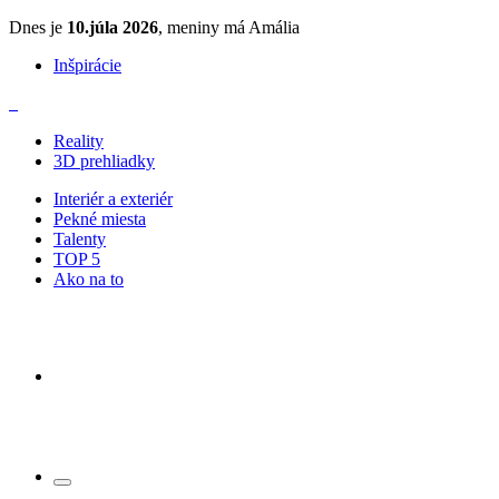
Dnes je
10.júla 2026
, meniny má Amália
Inšpirácie
Reality
3D prehliadky
Interiér a exteriér
Pekné miesta
Talenty
TOP 5
Ako na to