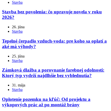
Stavba
Stavba bez povolenia: čo upravuje novela v roku
2026?
26. júna
Stavba
Tepelné čerpadlo vzduch-voda: pre koho sa oplatí a
aké má výhody?
25. júna
Stavba
Zámková dlažba a porovnanie farebnej odolnosti:
Ktorý typ vydrží najdlhšie bez vyblednutia?
31. mája
Stavba
Oplotenie pozemku na kľúč: Od projektu a
výkopových prác až po montáž brány