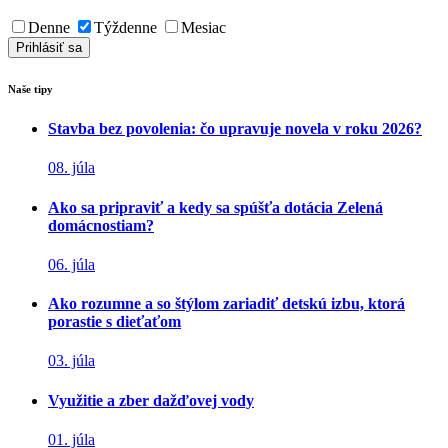
Denne
Týždenne
Mesiac
Naše tipy
Stavba bez povolenia: čo upravuje novela v roku 2026?
08. júla
Ako sa pripraviť a kedy sa spúšťa dotácia Zelená
domácnostiam?
06. júla
Ako rozumne a so štýlom zariadiť detskú izbu, ktorá
porastie s dieťaťom
03. júla
Využitie a zber dažďovej vody
01. júla