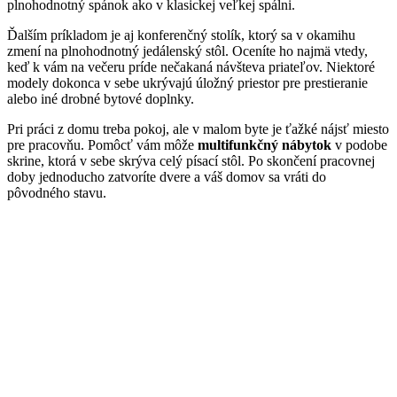
plnohodnotný spánok ako v klasickej veľkej spálni.
Ďalším príkladom je aj konferenčný stolík, ktorý sa v okamihu
zmení na plnohodnotný jedálenský stôl. Oceníte ho najmä vtedy,
keď k vám na večeru príde nečakaná návšteva priateľov. Niektoré
modely dokonca v sebe ukrývajú úložný priestor pre prestieranie
alebo iné drobné bytové doplnky.
Pri práci z domu treba pokoj, ale v malom byte je ťažké nájsť miesto
pre pracovňu. Pomôcť vám môže
multifunkčný nábytok
v podobe
skrine, ktorá v sebe skrýva celý písací stôl. Po skončení pracovnej
doby jednoducho zatvoríte dvere a váš domov sa vráti do
pôvodného stavu.