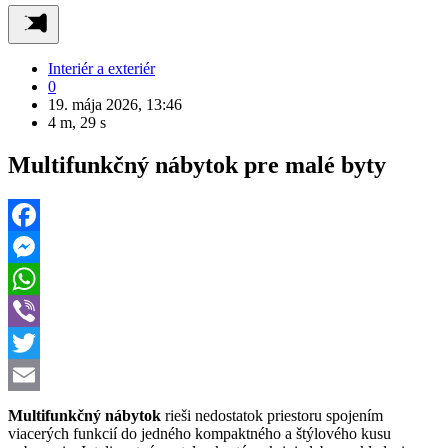
Interiér a exteriér
0
19. mája 2026, 13:46
4 m, 29 s
Multifunkčný nábytok pre malé byty
Facebook
Messenger
WhatsApp
Viber
Twitter
Email
Multifunkčný nábytok
rieši nedostatok priestoru spojením
viacerých funkcií do jedného kompaktného a štýlového kusu