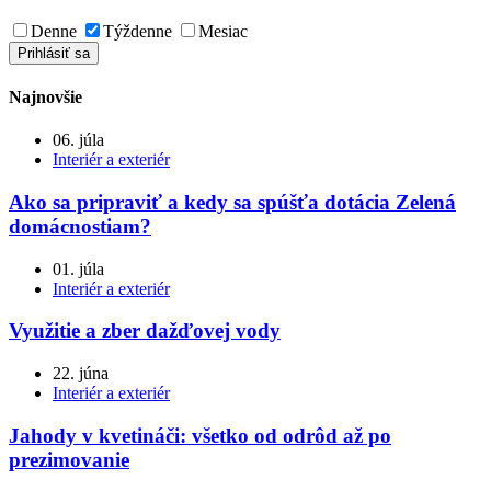
Denne
Týždenne
Mesiac
Najnovšie
06. júla
Interiér a exteriér
Ako sa pripraviť a kedy sa spúšťa dotácia Zelená
domácnostiam?
01. júla
Interiér a exteriér
Využitie a zber dažďovej vody
22. júna
Interiér a exteriér
Jahody v kvetináči: všetko od odrôd až po
prezimovanie