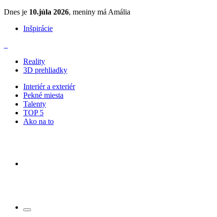
Dnes je
10.júla 2026
, meniny má Amália
Inšpirácie
Reality
3D prehliadky
Interiér a exteriér
Pekné miesta
Talenty
TOP 5
Ako na to