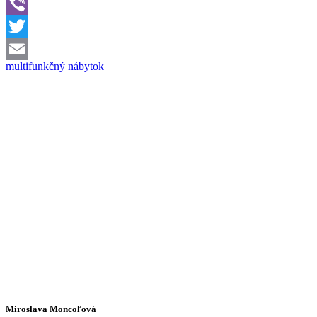
WhatsApp
Viber
Twitter
multifunkčný nábytok
Email
Miroslava Moncoľová