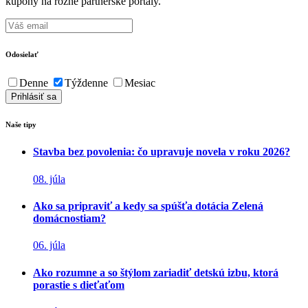
kupóny na rôzne partnerské portály.
Odosielať
Denne
Týždenne
Mesiac
Naše tipy
Stavba bez povolenia: čo upravuje novela v roku 2026?
08. júla
Ako sa pripraviť a kedy sa spúšťa dotácia Zelená
domácnostiam?
06. júla
Ako rozumne a so štýlom zariadiť detskú izbu, ktorá
porastie s dieťaťom