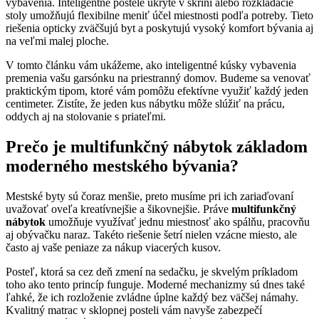
vybavenia. Inteligentné postele ukryté v skrini alebo rozkladacie
stoly umožňujú flexibilne meniť účel miestnosti podľa potreby. Tieto
riešenia opticky zväčšujú byt a poskytujú vysoký komfort bývania aj
na veľmi malej ploche.
V tomto článku vám ukážeme, ako inteligentné kúsky vybavenia
premenia vašu garsónku na priestranný domov. Budeme sa venovať
praktickým tipom, ktoré vám pomôžu efektívne využiť každý jeden
centimeter. Zistíte, že jeden kus nábytku môže slúžiť na prácu,
oddych aj na stolovanie s priateľmi.
Prečo je multifunkčný nábytok základom
moderného mestského bývania?
Mestské byty sú čoraz menšie, preto musíme pri ich zariaďovaní
uvažovať oveľa kreatívnejšie a šikovnejšie. Práve
multifunkčný
nábytok
umožňuje využívať jednu miestnosť ako spálňu, pracovňu
aj obývačku naraz. Takéto riešenie šetrí nielen vzácne miesto, ale
často aj vaše peniaze za nákup viacerých kusov.
Posteľ, ktorá sa cez deň zmení na sedačku, je skvelým príkladom
toho ako tento princíp funguje. Moderné mechanizmy sú dnes také
ľahké, že ich rozloženie zvládne úplne každý bez väčšej námahy.
Kvalitný matrac v sklopnej posteli vám navyše zabezpečí