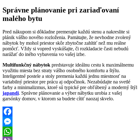
Správne plánovanie pri zariaďovaní
malého bytu
Pred nákupom si dôkladne premerajte každú stenu a nakreslite si
plánik vášho nového rozloženia. Pamätajte, že nevhodne zvolený
nábytok by mohol priestor skôr zbytočne zahltiť než mu reálne
pomôcť. Vždy si vopred vyskúšajte, či rozkladacie časti nebudú
narážať do iného vybavenia vo vašej izbe.
Multifunkčný nábytok
predstavuje ideálnu cestu k maximálnemu
využitiu miesta bez straty vášho osobného komfortu a štýlu.
Inteligentné postele a stoly premenia každú jednu miestnosť na
variabilný priestor pre prácu aj odpočinok. Nezabúdajte na svetlé
farby a minimalizmus, ktoré sú typické pre obľúbený a moderný štýl
japandi
. Správne plánovanie a výber nábytku urobia z vašej
garsónky domov, v ktorom sa budete cítiť naozaj skvelo.
Facebook
Messenger