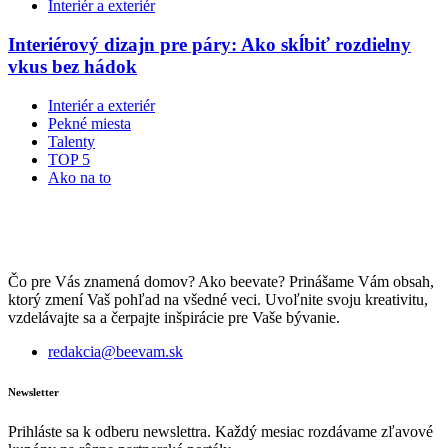
Interiér a exteriér
Interiérový dizajn pre páry: Ako skĺbiť rozdielny
vkus bez hádok
Interiér a exteriér
Pekné miesta
Talenty
TOP 5
Ako na to
Čo pre Vás znamená domov? Ako beevate? Prinášame Vám obsah,
ktorý zmení Vaš pohľad na všedné veci. Uvoľnite svoju kreativitu,
vzdelávajte sa a čerpajte inšpirácie pre Vaše bývanie.
redakcia@beevam.sk
Newsletter
Prihláste sa k odberu newslettra. Každý mesiac rozdávame zľavové