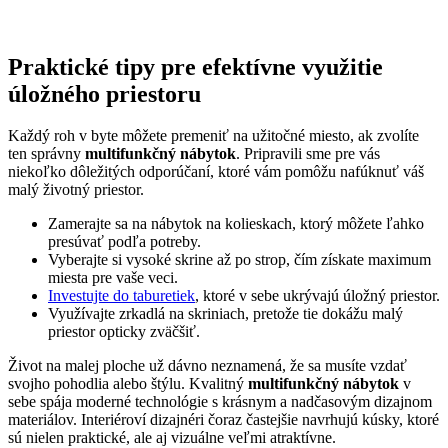
Praktické tipy pre efektívne využitie
úložného priestoru
Každý roh v byte môžete premeniť na užitočné miesto, ak zvolíte
ten správny
multifunkčný nábytok
. Pripravili sme pre vás
niekoľko dôležitých odporúčaní, ktoré vám pomôžu nafúknuť váš
malý životný priestor.
Zamerajte sa na nábytok na kolieskach, ktorý môžete ľahko
presúvať podľa potreby.
Vyberajte si vysoké skrine až po strop, čím získate maximum
miesta pre vaše veci.
Investujte do taburetiek
, ktoré v sebe ukrývajú úložný priestor.
Využívajte zrkadlá na skriniach, pretože tie dokážu malý
priestor opticky zväčšiť.
Život na malej ploche už dávno neznamená, že sa musíte vzdať
svojho pohodlia alebo štýlu. Kvalitný
multifunkčný nábytok
v
sebe spája moderné technológie s krásnym a nadčasovým dizajnom
materiálov. Interiéroví dizajnéri čoraz častejšie navrhujú kúsky, ktoré
sú nielen praktické, ale aj vizuálne veľmi atraktívne.