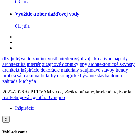
03. júla
Využitie a zber dažďovej vody
01. júla
dizajn
bývanie
zaujímavosti
interierový dizajn
kreatívne nápady
architektúra
interiér
dizajnové doplnky
tipy
architektonické skvosty
architekt
inšpirácie
dekorácie
materiály
zaujímavé stavby
trendy
urob si sám
ako na to
farby
ekologické bývanie
stavba domu
záhrada
kuchyňa
2022-2026 © BEEVAM s.r.o., všetky práva vyhradené, vytvorila
marketingová agentúra Uniqino
Inšpirácie
x
Vyhľadávanie