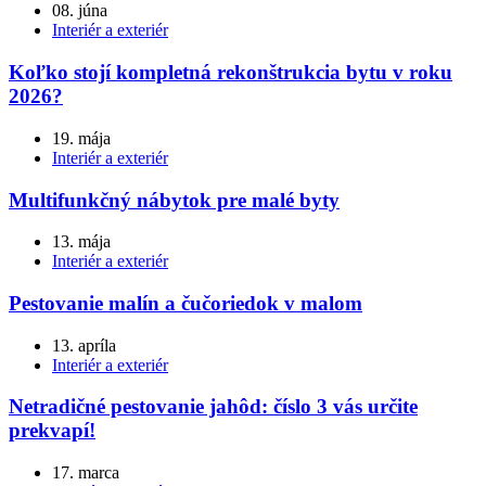
08. júna
Interiér a exteriér
Koľko stojí kompletná rekonštrukcia bytu v roku
2026?
19. mája
Interiér a exteriér
Multifunkčný nábytok pre malé byty
13. mája
Interiér a exteriér
Pestovanie malín a čučoriedok v malom
13. apríla
Interiér a exteriér
Netradičné pestovanie jahôd: číslo 3 vás určite
prekvapí!
17. marca