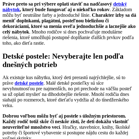
Práve preto sa pri výbere oplatí staviť na nadčasový
detský
nábytok
, ktorý bude fungovať aj o niekoľko rokov
. Základom
môžu byť neutrálne farby a jednoduché línie.
Charakter izby sa dá
meniť doplnkami, plagátmi, posteľnou bielizňou či
dekoráciami, ktoré sa menia oveľa jednoduchšie a lacnejšie ako
celý nábytok
. Mnoho rodičov si dnes pochvaľuje modulárne
riešenia, ktoré umožňujú postupné dopĺňanie ďalších prvkov podľa
toho, ako dieťa rastie.
Detské postele: Nevyberajte len podľa
dnešných potrieb
Ak existuje kus nábytku, ktorý deti prerastú najrýchlejšie, sú to
práve
detské postele
. Malé detské postieľky sú síce
nevyhnutnosťou pre najmenších, no pri prechode na väčšiu posteľ
sa už oplatí myslieť na dlhodobejšie riešenie. Mnohí rodičia dnes
siahajú po rozmeroch, ktoré dieťaťu vydržia až do tínedžerského
veku.
Dobrou voľbou môžu byť aj postele s úložným priestorom.
Každý rodič totiž skôr či neskôr zistí, že deti dokážu vlastniť
neuveriteľné množstvo vecí
. Hračky, stavebnice, knihy, školské
potreby či športové vybavenie si postupne nájdu cestu do každej
voľnej skrinky.