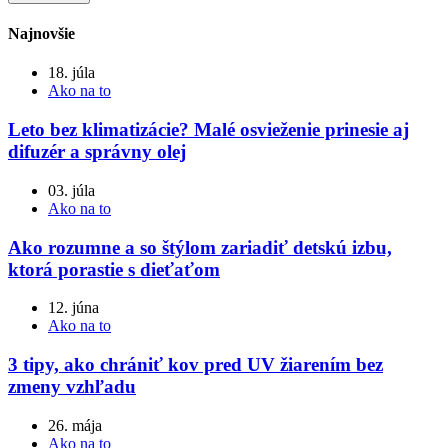
Najnovšie
18. júla
Ako na to
Leto bez klimatizácie? Malé osvieženie prinesie aj
difuzér a správny olej
03. júla
Ako na to
Ako rozumne a so štýlom zariadiť detskú izbu,
ktorá porastie s dieťaťom
12. júna
Ako na to
3 tipy, ako chrániť kov pred UV žiarením bez
zmeny vzhľadu
26. mája
Ako na to