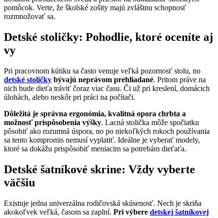
pomôcok. Verte, že školské zošity majú zvláštnu schopnosť
rozmnožovať sa.
Detské stoličky: Pohodlie, ktoré oceníte aj
vy
Pri pracovnom kútiku sa často venuje veľká pozornosť stolu, no
detské stoličky
bývajú neprávom prehliadané
. Pritom práve na
nich bude dieťa tráviť čoraz viac času. Či už pri kreslení, domácich
úlohách, alebo neskôr pri práci na počítači.
Dôležitá je správna ergonómia, kvalitná opora chrbta a
možnosť prispôsobenia výšky
. Lacná stolička môže spočiatku
pôsobiť ako rozumná úspora, no po niekoľkých rokoch používania
sa tento kompromis nemusí vyplatiť. Ideálne je vyberať modely,
ktoré sa dokážu prispôsobiť meniacim sa potrebám dieťaťa.
Detské šatníkové skrine: Vždy vyberte
väčšiu
Existuje jedna univerzálna rodičovská skúsenosť. Nech je skriňa
akokoľvek veľká, časom sa zaplní.
Pri výbere
detskej šatníkovej