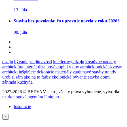
13. júla
Stavba bez povolenia: čo upravuje novela v roku 2026?
08. júla
dizajn
bývanie
zaujímavosti
interierový dizajn
kreatívne nápady
architektúra
interiér
dizajnové doplnky
tipy
architektonické skvosty
architekt
inšpirácie
dekorácie
materiály
zaujímavé stavby
trendy
urob si sám
ako na to
farby
ekologické bývanie
stavba domu
záhrada
kuchyňa
2022-2026 © BEEVAM s.r.o., všetky práva vyhradené, vytvorila
marketingová agentúra Uniqino
Inšpirácie
x