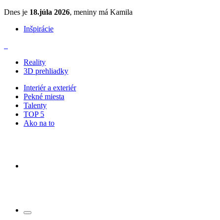
Dnes je
18.júla 2026
, meniny má Kamila
Inšpirácie
Reality
3D prehliadky
Interiér a exteriér
Pekné miesta
Talenty
TOP 5
Ako na to