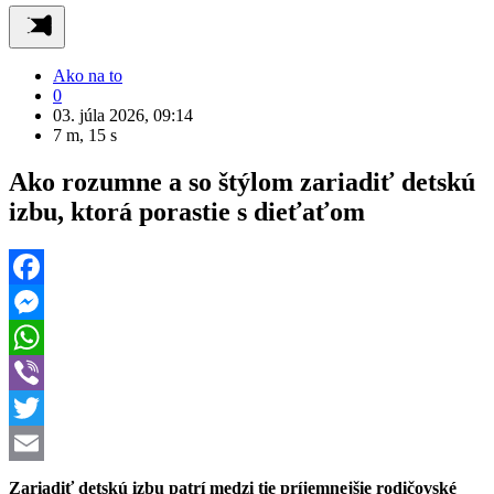
Ako na to
0
03. júla 2026, 09:14
7 m, 15 s
Ako rozumne a so štýlom zariadiť detskú
izbu, ktorá porastie s dieťaťom
Facebook
Messenger
WhatsApp
Viber
Twitter
Email
Zariadiť detskú izbu patrí medzi tie príjemnejšie rodičovské