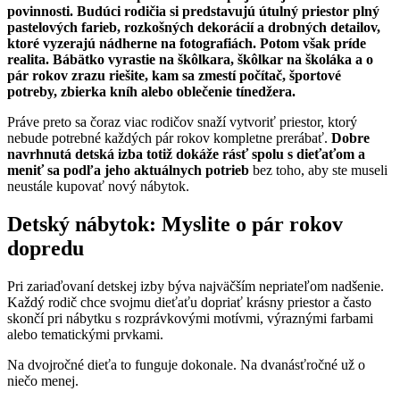
povinnosti. Budúci rodičia si predstavujú útulný priestor plný
pastelových farieb, rozkošných dekorácií a drobných detailov,
ktoré vyzerajú nádherne na fotografiách. Potom však príde
realita. Bábätko vyrastie na škôlkara, škôlkar na školáka a o
pár rokov zrazu riešite, kam sa zmestí počítač, športové
potreby, zbierka kníh alebo oblečenie tínedžera.
Práve preto sa čoraz viac rodičov snaží vytvoriť priestor, ktorý
nebude potrebné každých pár rokov kompletne prerábať.
Dobre
navrhnutá detská izba totiž dokáže rásť spolu s dieťaťom a
meniť sa podľa jeho aktuálnych potrieb
bez toho, aby ste museli
neustále kupovať nový nábytok.
Detský nábytok: Myslite o pár rokov
dopredu
Pri zariaďovaní detskej izby býva najväčším nepriateľom nadšenie.
Každý rodič chce svojmu dieťaťu dopriať krásny priestor a často
skončí pri nábytku s rozprávkovými motívmi, výraznými farbami
alebo tematickými prvkami.
Na dvojročné dieťa to funguje dokonale. Na dvanásťročné už o
niečo menej.