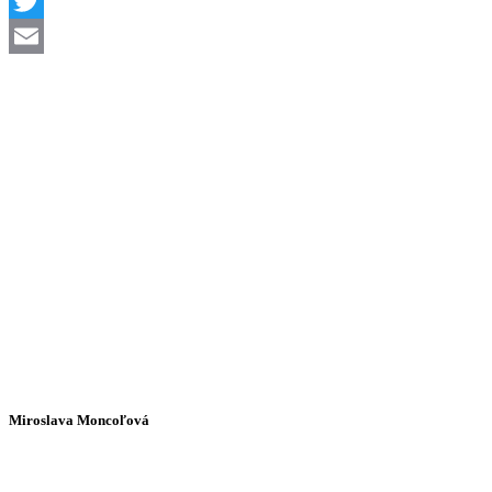
Viber
Twitter
Email
Miroslava Moncoľová