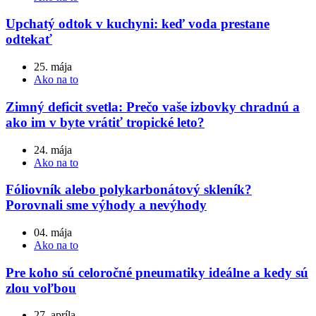
Upchatý odtok v kuchyni: keď voda prestane
odtekať
25. mája
Ako na to
Zimný deficit svetla: Prečo vaše izbovky chradnú a
ako im v byte vrátiť tropické leto?
24. mája
Ako na to
Fóliovník alebo polykarbonátový skleník?
Porovnali sme výhody a nevýhody
04. mája
Ako na to
Pre koho sú celoročné pneumatiky ideálne a kedy sú
zlou voľbou
27. apríla