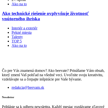
Ako na to
Ako technické riešenie ovplyvňuje životnosť
vnútorného ihriska
Interiér a exteriér
Pekné miesta
Talenty
TOP 5
Ako na to
Čo pre Vás znamená domov? Ako beevate? Prinášame Vám obsah,
ktorý zmení Vaš pohľad na všedné veci. Uvoľnite svoju kreativitu,
vzdelávajte sa a čerpajte inšpirácie pre Vaše bývanie.
redakcia@beevam.sk
Newsletter
Prihláste sa k odberu newslettra. Každý mesiac rozdávame zľavové