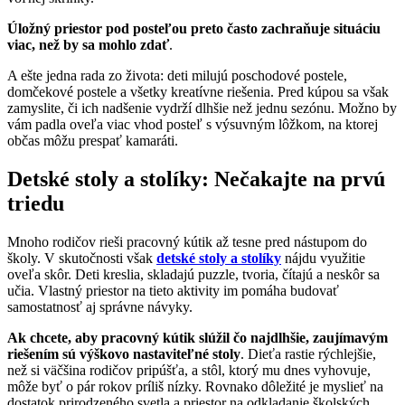
Úložný priestor pod posteľou preto často zachraňuje situáciu
viac, než by sa mohlo zdať
.
A ešte jedna rada zo života: deti milujú poschodové postele,
domčekové postele a všetky kreatívne riešenia. Pred kúpou sa však
zamyslite, či ich nadšenie vydrží dlhšie než jednu sezónu. Možno by
vám padla oveľa viac vhod posteľ s výsuvným lôžkom, na ktorej
občas môžu prespať kamaráti.
Detské stoly a stolíky: Nečakajte na prvú
triedu
Mnoho rodičov rieši pracovný kútik až tesne pred nástupom do
školy. V skutočnosti však
detské stoly a stolíky
nájdu využitie
oveľa skôr. Deti kreslia, skladajú puzzle, tvoria, čítajú a neskôr sa
učia. Vlastný priestor na tieto aktivity im pomáha budovať
samostatnosť aj správne návyky.
Ak chcete, aby pracovný kútik slúžil čo najdlhšie, zaujímavým
riešením sú výškovo nastaviteľné stoly
. Dieťa rastie rýchlejšie,
než si väčšina rodičov pripúšťa, a stôl, ktorý mu dnes vyhovuje,
môže byť o pár rokov príliš nízky. Rovnako dôležité je myslieť na
dostatok prirodzeného svetla a priestor na odkladanie školských