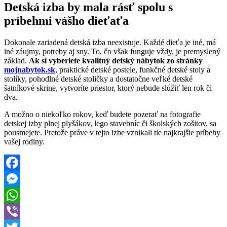
Detská izba by mala rásť spolu s
príbehmi vášho dieťaťa
Dokonale zariadená detská izba neexistuje. Každé dieťa je iné, má
iné záujmy, potreby aj sny. To, čo však funguje vždy, je premyslený
základ.
Ak si vyberiete kvalitný detský nábytok zo stránky
mojnabytok.sk
, praktické detské postele, funkčné detské stoly a
stolíky, pohodlné detské stoličky a dostatočne veľké detské
šatníkové skrine, vytvoríte priestor, ktorý nebude slúžiť len rok či
dva.
A možno o niekoľko rokov, keď budete pozerať na fotografie
detskej izby plnej plyšákov, lego stavebníc či školských zošitov, sa
pousmejete. Pretože práve v tejto izbe vznikali tie najkrajšie príbehy
vašej rodiny.
Facebook
Messenger
WhatsApp