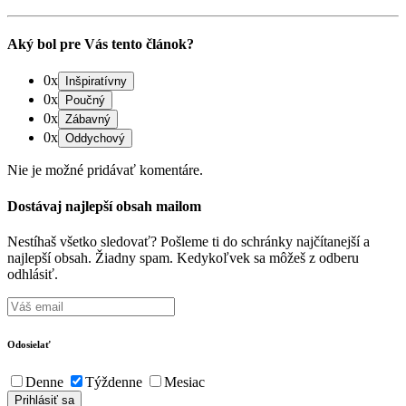
Aký bol pre Vás tento článok?
0x
0x
0x
0x
Nie je možné pridávať komentáre.
Dostávaj najlepší obsah mailom
Nestíhaš všetko sledovať? Pošleme ti do schránky najčítanejší a
najlepší obsah. Žiadny spam. Kedykoľvek sa môžeš z odberu
odhlásiť.
Odosielať
Denne
Týždenne
Mesiac