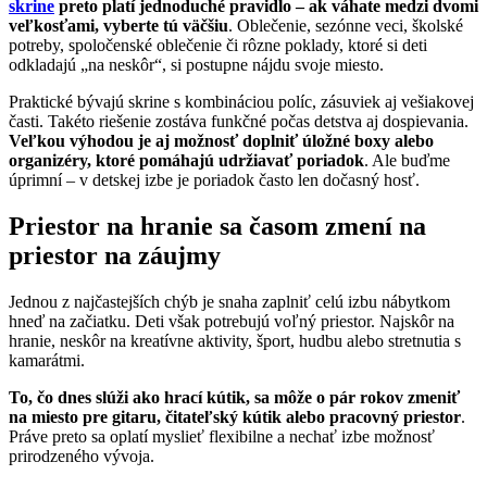
skrine
preto platí jednoduché pravidlo – ak váhate medzi dvomi
veľkosťami, vyberte tú väčšiu
. Oblečenie, sezónne veci, školské
potreby, spoločenské oblečenie či rôzne poklady, ktoré si deti
odkladajú „na neskôr“, si postupne nájdu svoje miesto.
Praktické bývajú skrine s kombináciou políc, zásuviek aj vešiakovej
časti. Takéto riešenie zostáva funkčné počas detstva aj dospievania.
Veľkou výhodou je aj možnosť doplniť úložné boxy alebo
organizéry, ktoré pomáhajú udržiavať poriadok
. Ale buďme
úprimní – v detskej izbe je poriadok často len dočasný hosť.
Priestor na hranie sa časom zmení na
priestor na záujmy
Jednou z najčastejších chýb je snaha zaplniť celú izbu nábytkom
hneď na začiatku. Deti však potrebujú voľný priestor. Najskôr na
hranie, neskôr na kreatívne aktivity, šport, hudbu alebo stretnutia s
kamarátmi.
To, čo dnes slúži ako hrací kútik, sa môže o pár rokov zmeniť
na miesto pre gitaru, čitateľský kútik alebo pracovný priestor
.
Práve preto sa oplatí myslieť flexibilne a nechať izbe možnosť
prirodzeného vývoja.