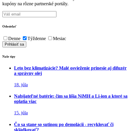
kupóny na rôzne partnerské portály.
Odosielať
Denne
Týždenne
Mesiac
Naše tipy
Leto bez klimatizácie? Malé osvieženie prinesie aj difuzér
a správny olej
18. júla
Nabíjateľné batérie: čím sa líšia NiMH a Li-ion a ktoré sa
oplatia viac
15. júla
Čo sa stane so sutinou po demolácii - recyklovať či
skládkovať?