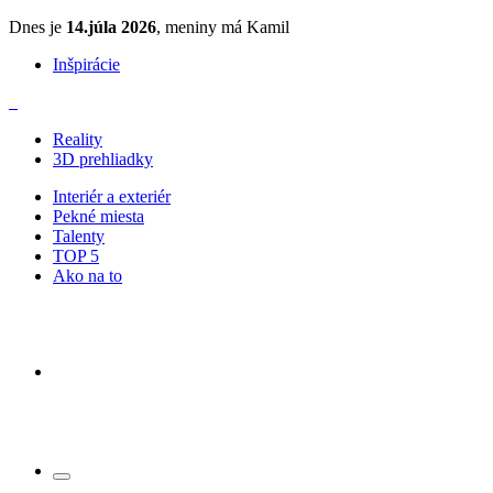
Dnes je
14.júla 2026
, meniny má Kamil
Inšpirácie
Reality
3D prehliadky
Interiér a exteriér
Pekné miesta
Talenty
TOP 5
Ako na to