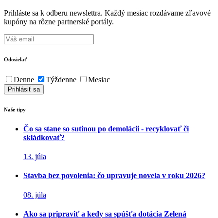
Prihláste sa k odberu newslettra. Každý mesiac rozdávame zľavové
kupóny na rôzne partnerské portály.
Odosielať
Denne
Týždenne
Mesiac
Naše tipy
Čo sa stane so sutinou po demolácii - recyklovať či
skládkovať?
13. júla
Stavba bez povolenia: čo upravuje novela v roku 2026?
08. júla
Ako sa pripraviť a kedy sa spúšťa dotácia Zelená