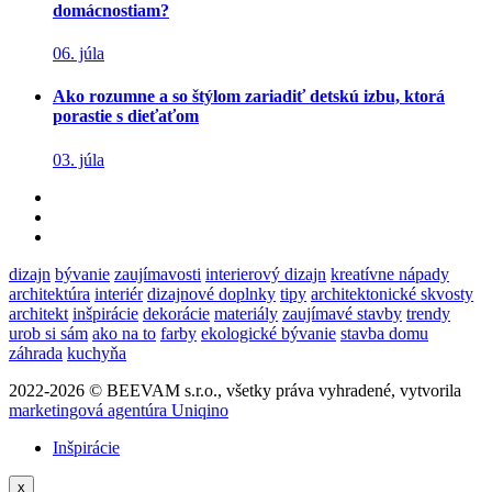
domácnostiam?
06. júla
Ako rozumne a so štýlom zariadiť detskú izbu, ktorá
porastie s dieťaťom
03. júla
dizajn
bývanie
zaujímavosti
interierový dizajn
kreatívne nápady
architektúra
interiér
dizajnové doplnky
tipy
architektonické skvosty
architekt
inšpirácie
dekorácie
materiály
zaujímavé stavby
trendy
urob si sám
ako na to
farby
ekologické bývanie
stavba domu
záhrada
kuchyňa
2022-2026 © BEEVAM s.r.o., všetky práva vyhradené, vytvorila
marketingová agentúra Uniqino
Inšpirácie
x