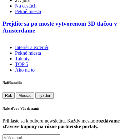
27. júla
Na cestách
Pekné miesta
Prejdite sa po moste vytvorenom 3D tlačou v
Amsterdame
Interiér a exteriér
Pekné miesta
Talenty
TOP 5
Ako na to
Najčítanejšie
Rok
Mesiac
Týždeň
Naše zľavy Vás
dostanú
Prihláste sa k odberu newslettra. Každý mesiac
rozdávame
zľavové kupóny na rôzne partnerské portály.