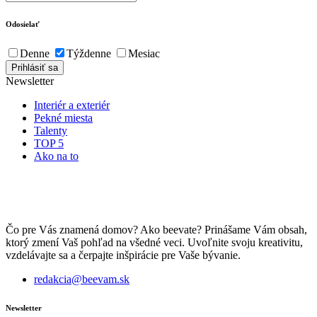
Odosielať
Denne
Týždenne
Mesiac
Newsletter
Interiér a exteriér
Pekné miesta
Talenty
TOP 5
Ako na to
Čo pre Vás znamená domov? Ako beevate? Prinášame Vám obsah,
ktorý zmení Vaš pohľad na všedné veci. Uvoľnite svoju kreativitu,
vzdelávajte sa a čerpajte inšpirácie pre Vaše bývanie.
redakcia@beevam.sk
Newsletter