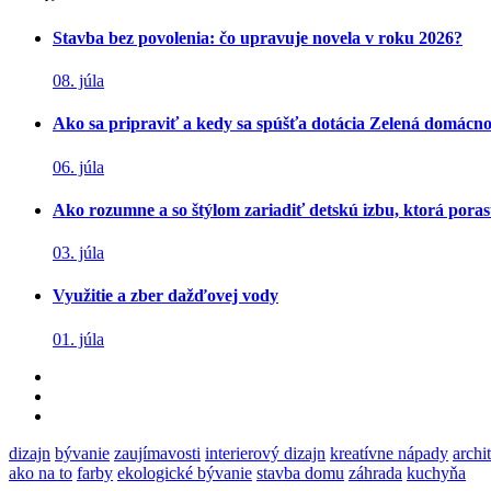
Stavba bez povolenia: čo upravuje novela v roku 2026?
08. júla
Ako sa pripraviť a kedy sa spúšťa dotácia Zelená domácn
06. júla
Ako rozumne a so štýlom zariadiť detskú izbu, ktorá poras
03. júla
Využitie a zber dažďovej vody
01. júla
dizajn
bývanie
zaujímavosti
interierový dizajn
kreatívne nápady
archi
ako na to
farby
ekologické bývanie
stavba domu
záhrada
kuchyňa