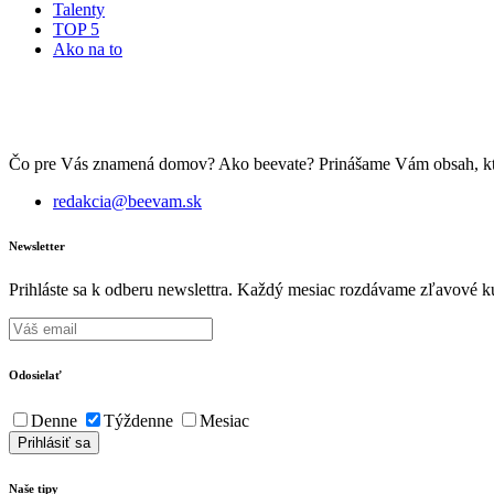
Talenty
TOP 5
Ako na to
Čo pre Vás znamená domov? Ako beevate? Prinášame Vám obsah, ktorý 
redakcia@beevam.sk
Newsletter
Prihláste sa k odberu newslettra. Každý mesiac rozdávame zľavové ku
Odosielať
Denne
Týždenne
Mesiac
Naše tipy