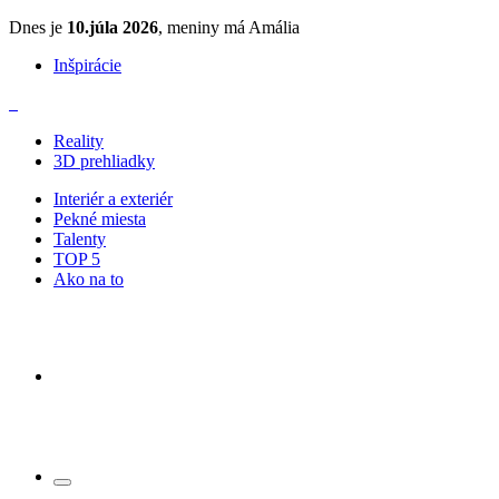
Dnes je
10.júla 2026
, meniny má Amália
Inšpirácie
Reality
3D prehliadky
Interiér a exteriér
Pekné miesta
Talenty
TOP 5
Ako na to