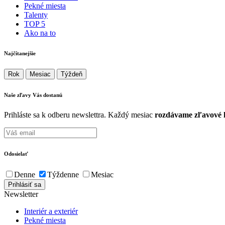
Pekné miesta
Talenty
TOP 5
Ako na to
Najčítanejšie
Rok
Mesiac
Týždeň
Naše zľavy Vás
dostanú
Prihláste sa k odberu newslettra. Každý mesiac
rozdávame zľavové k
Odosielať
Denne
Týždenne
Mesiac
Newsletter
Interiér a exteriér
Pekné miesta