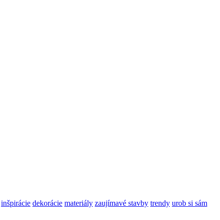
inšpirácie
dekorácie
materiály
zaujímavé stavby
trendy
urob si sám