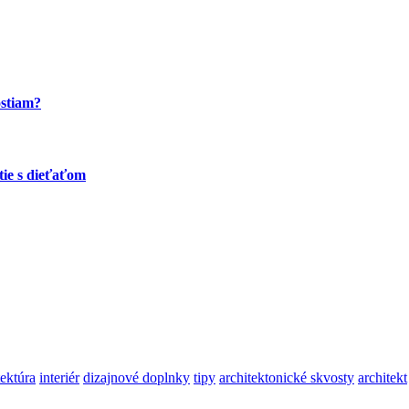
ostiam?
tie s dieťaťom
tektúra
interiér
dizajnové doplnky
tipy
architektonické skvosty
architekt