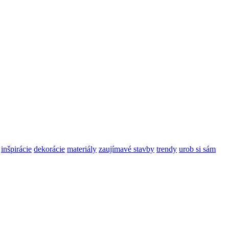
inšpirácie
dekorácie
materiály
zaujímavé stavby
trendy
urob si sám