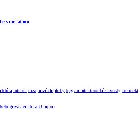
tie s dieťaťom
tektúra
interiér
dizajnové doplnky
tipy
architektonické skvosty
architekt
ketingová agentúra Uniqino