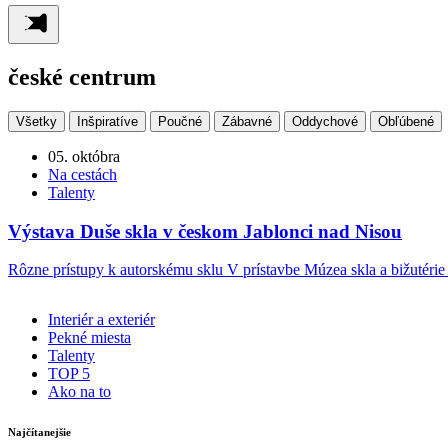
české centrum
Všetky
Inšpiratíve
Poučné
Zábavné
Oddychové
Obľúbené
05. októbra
Na cestách
Talenty
Výstava Duše skla v českom Jablonci nad Nisou
Rôzne prístupy k autorskému sklu V prístavbe Múzea skla a bižutéri
Interiér a exteriér
Pekné miesta
Talenty
TOP 5
Ako na to
Najčítanejšie