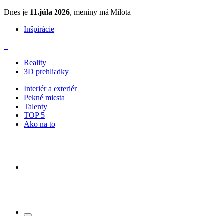
Dnes je
11.júla 2026
, meniny má Milota
Inšpirácie
Reality
3D prehliadky
Interiér a exteriér
Pekné miesta
Talenty
TOP 5
Ako na to