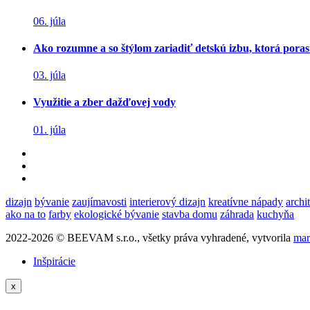
06. júla
Ako rozumne a so štýlom zariadiť detskú izbu, ktorá poras
03. júla
Využitie a zber dažďovej vody
01. júla
dizajn
bývanie
zaujímavosti
interierový dizajn
kreatívne nápady
archi
ako na to
farby
ekologické bývanie
stavba domu
záhrada
kuchyňa
2022-2026 © BEEVAM s.r.o., všetky práva vyhradené, vytvorila
mar
Inšpirácie
x