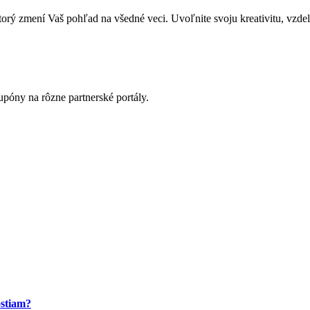
zmení Vaš pohľad na všedné veci. Uvoľnite svoju kreativitu, vzdeláva
póny na rôzne partnerské portály.
ostiam?