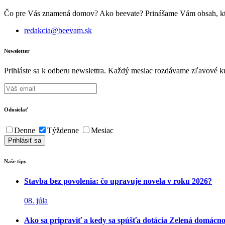
Čo pre Vás znamená domov? Ako beevate? Prinášame Vám obsah, ktorý 
redakcia@beevam.sk
Newsletter
Prihláste sa k odberu newslettra. Každý mesiac rozdávame zľavové ku
Odosielať
Denne
Týždenne
Mesiac
Naše tipy
Stavba bez povolenia: čo upravuje novela v roku 2026?
08. júla
Ako sa pripraviť a kedy sa spúšťa dotácia Zelená domácn