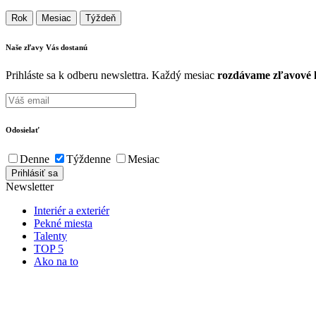
Rok
Mesiac
Týždeň
Naše zľavy Vás
dostanú
Prihláste sa k odberu newslettra. Každý mesiac
rozdávame zľavové k
Odosielať
Denne
Týždenne
Mesiac
Newsletter
Interiér a exteriér
Pekné miesta
Talenty
TOP 5
Ako na to