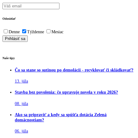
Odosielať
Denne
Týždenne
Mesiac
Naše tipy
Čo sa stane so sutinou po demolácii - recyklovať či skládkovať?
13. júla
Stavba bez povolenia: čo upravuje novela v roku 2026?
08. júla
Ako sa pripraviť a kedy sa spúšťa dotácia Zelená
domácnostiam?
06. júla