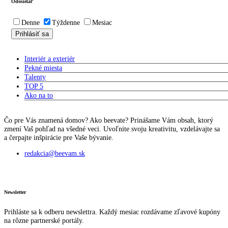
Odosielať
Denne
Týždenne
Mesiac
Interiér a exteriér
Pekné miesta
Talenty
TOP 5
Ako na to
Čo pre Vás znamená domov? Ako beevate? Prinášame Vám obsah, ktorý
zmení Vaš pohľad na všedné veci. Uvoľnite svoju kreativitu, vzdelávajte sa
a čerpajte inšpirácie pre Vaše bývanie.
redakcia@beevam.sk
Newsletter
Prihláste sa k odberu newslettra. Každý mesiac rozdávame zľavové kupóny
na rôzne partnerské portály.