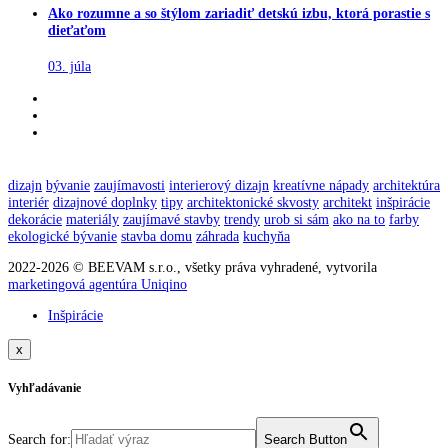
Ako rozumne a so štýlom zariadiť detskú izbu, ktorá porastie s
dieťaťom
03. júla
dizajn
bývanie
zaujímavosti
interierový dizajn
kreatívne nápady
architektúra
interiér
dizajnové doplnky
tipy
architektonické skvosty
architekt
inšpirácie
dekorácie
materiály
zaujímavé stavby
trendy
urob si sám
ako na to
farby
ekologické bývanie
stavba domu
záhrada
kuchyňa
2022-2026 © BEEVAM s.r.o., všetky práva vyhradené, vytvorila
marketingová agentúra Uniqino
Inšpirácie
x
Vyhľadávanie
Search for:
Search Button