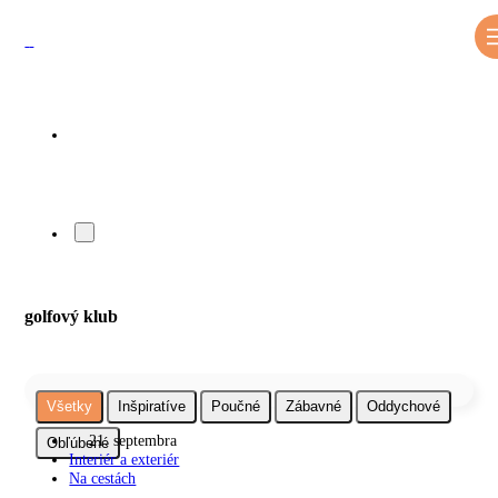
golfový klub
Všetky
Inšpiratíve
Poučné
Zábavné
Oddychové
21. septembra
Obľúbené
Interiér a exteriér
Na cestách