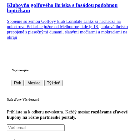
Klubovňa golfového ihriska s fasádou podobnou
loptičkám
Spojenie so zemou Golfový klub Lonsdale Links sa nachádza na
polostrove Bellarine južne od Melbourne, kde je 18-jamkové ihrisko
prepojené s piesočnými dunami, slanými močiarmi a mokraďami na
okraji
Najčítanejšie
Rok
Mesiac
Týždeň
Naše zľavy Vás
dostanú
Prihláste sa k odberu newslettra. Každý mesiac
rozdávame zľavové
kupóny na rôzne partnerské portály.