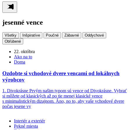
jesenné vence
Všetky
Inšpiratíve
Poučné
Zábavné
Oddychové
Obľúbené
22. októbra
Ako na to
Doma
Ozdobte si vchodové dvere vencami od lokálnych
výrobcov
1. Divokrásne Prvým našim typom sú vence od Divokrásne. Vybrať
si môžete od klasických až po tie menej klasické vence
s minimalistickým dizajnom. Áno, no to, aby vaše vchodové dvere
počas jesene vy
Interiér a exteriér
Pekné miesta