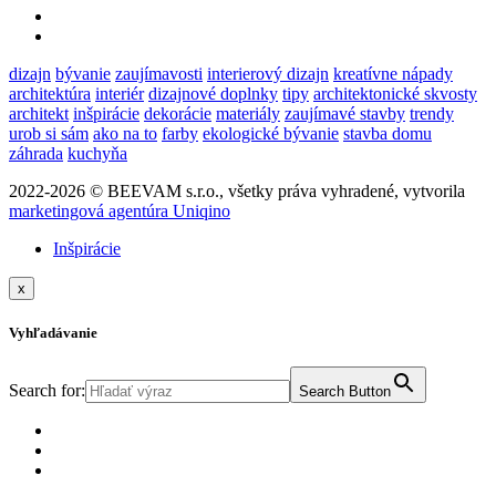
dizajn
bývanie
zaujímavosti
interierový dizajn
kreatívne nápady
architektúra
interiér
dizajnové doplnky
tipy
architektonické skvosty
architekt
inšpirácie
dekorácie
materiály
zaujímavé stavby
trendy
urob si sám
ako na to
farby
ekologické bývanie
stavba domu
záhrada
kuchyňa
2022-2026 © BEEVAM s.r.o., všetky práva vyhradené, vytvorila
marketingová agentúra Uniqino
Inšpirácie
x
Vyhľadávanie
Search for:
Search Button