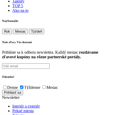
Talenty
TOP 5
Ako na to
Najčítanejšie
Rok
Mesiac
Týždeň
Naše zľavy Vás
dostanú
Prihláste sa k odberu newslettra. Každý mesiac
rozdávame
zľavové kupóny na rôzne partnerské portály.
Odosielať
Denne
Týždenne
Mesiac
Newsletter
Interiér a exteriér
Pekné miesta