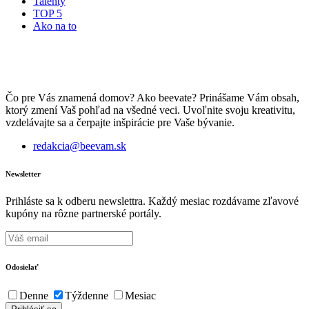
Talenty
TOP 5
Ako na to
Čo pre Vás znamená domov? Ako beevate? Prinášame Vám obsah,
ktorý zmení Vaš pohľad na všedné veci. Uvoľnite svoju kreativitu,
vzdelávajte sa a čerpajte inšpirácie pre Vaše bývanie.
redakcia@beevam.sk
Newsletter
Prihláste sa k odberu newslettra. Každý mesiac rozdávame zľavové
kupóny na rôzne partnerské portály.
Odosielať
Denne
Týždenne
Mesiac