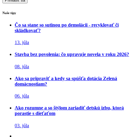
Naše tipy
Čo sa stane so sutinou po demolácii - recyklovať či
skládkovať?
13. júla
Stavba bez povolenia: čo upravuje novela v roku 2026?
08. júla
Ako sa pripraviť a kedy sa spúšťa dotácia Zelená
domácnostiam?
06. júla
Ako rozumne a so štýlom zariadiť detskú izbu, ktorá
porastie s dieťaťom
03. júla