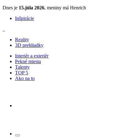
Dnes je
15.júla 2026
, meniny má Henrich
Inšpirácie
Reality
3D prehliadky
Interiér a exteriér
Pekné miesta
Talenty
TOP 5
Ako na to