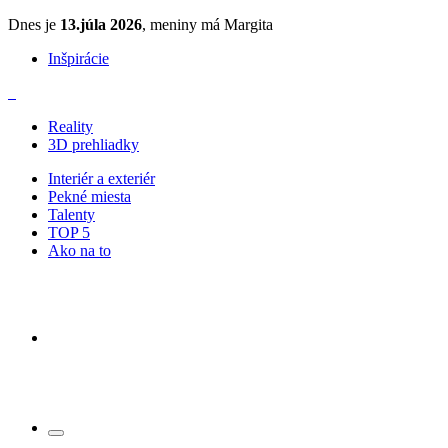
Dnes je
13.júla 2026
, meniny má Margita
Inšpirácie
Reality
3D prehliadky
Interiér a exteriér
Pekné miesta
Talenty
TOP 5
Ako na to