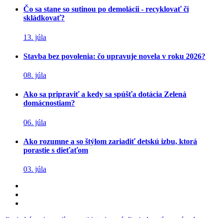
Čo sa stane so sutinou po demolácii - recyklovať či
skládkovať?
13. júla
Stavba bez povolenia: čo upravuje novela v roku 2026?
08. júla
Ako sa pripraviť a kedy sa spúšťa dotácia Zelená
domácnostiam?
06. júla
Ako rozumne a so štýlom zariadiť detskú izbu, ktorá
porastie s dieťaťom
03. júla