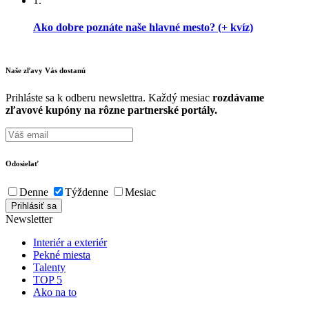
1.
Ako dobre poznáte naše hlavné mesto? (+ kvíz)
Naše zľavy Vás
dostanú
Prihláste sa k odberu newslettra. Každý mesiac
rozdávame
zľavové kupóny na rôzne partnerské portály.
Odosielať
Denne
Týždenne
Mesiac
Newsletter
Interiér a exteriér
Pekné miesta
Talenty
TOP 5
Ako na to