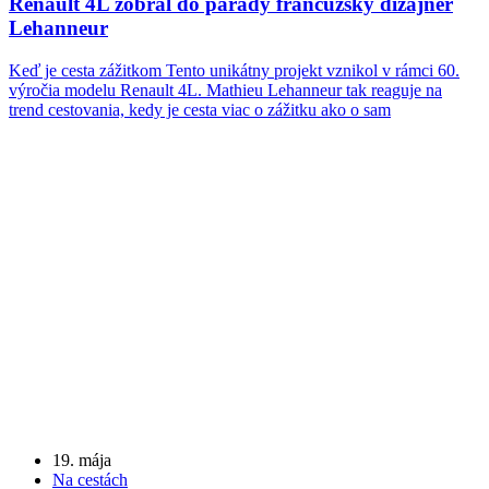
Renault 4L zobral do parády francúzsky dizajnér
Lehanneur
Keď je cesta zážitkom Tento unikátny projekt vznikol v rámci 60.
výročia modelu Renault 4L. Mathieu Lehanneur tak reaguje na
trend cestovania, kedy je cesta viac o zážitku ako o sam
19. mája
Na cestách