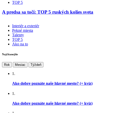
TOP 5
A predsa sa točí: TOP 5 ruských kolies sveta
Interiér a exteriér
Pekné miesta
Talenty
TOP 5
Ako na to
Najčítanejšie
Rok
Mesiac
Týždeň
1.
Ako dobre poznáte naše hlavné mesto? (+ kvíz)
1.
Ako dobre poznáte naše hlavné mesto? (+ kvíz)