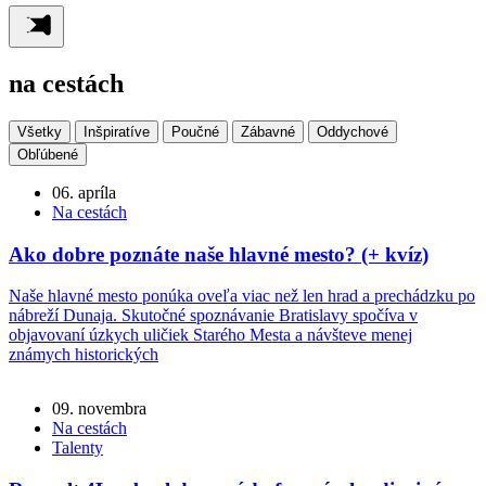
na cestách
Všetky
Inšpiratíve
Poučné
Zábavné
Oddychové
Obľúbené
06. apríla
Na cestách
Ako dobre poznáte naše hlavné mesto? (+ kvíz)
Naše hlavné mesto ponúka oveľa viac než len hrad a prechádzku po
nábreží Dunaja. Skutočné spoznávanie Bratislavy spočíva v
objavovaní úzkych uličiek Starého Mesta a návšteve menej
známych historických
09. novembra
Na cestách
Talenty