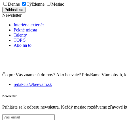
Denne
Týždenne
Mesiac
Newsletter
Interiér a exteriér
Pekné miesta
Talenty
TOP 5
Ako na to
Čo pre Vás znamená domov? Ako beevate? Prinášame Vám obsah, ktorý 
redakcia@beevam.sk
Newsletter
Prihláste sa k odberu newslettra. Každý mesiac rozdávame zľavové ku