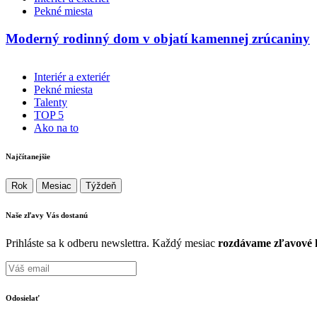
Pekné miesta
Moderný rodinný dom v objatí kamennej zrúcaniny
Interiér a exteriér
Pekné miesta
Talenty
TOP 5
Ako na to
Najčítanejšie
Rok
Mesiac
Týždeň
Naše zľavy Vás
dostanú
Prihláste sa k odberu newslettra. Každý mesiac
rozdávame zľavové k
Odosielať