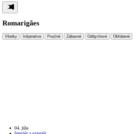
Romarigães
Všetky
Inšpiratíve
Poučné
Zábavné
Oddychové
Obľúbené
04. júla
Interiér a exteriér