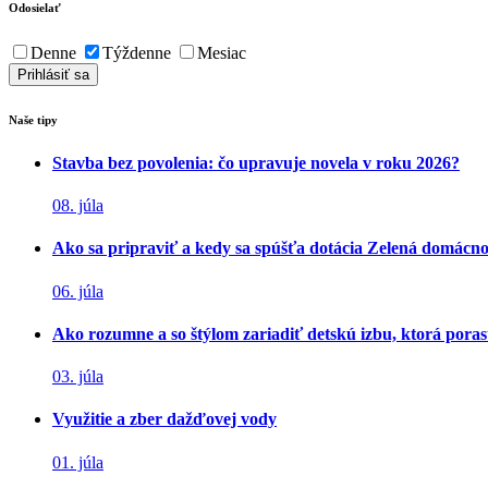
Odosielať
Denne
Týždenne
Mesiac
Naše tipy
Stavba bez povolenia: čo upravuje novela v roku 2026?
08. júla
Ako sa pripraviť a kedy sa spúšťa dotácia Zelená domácn
06. júla
Ako rozumne a so štýlom zariadiť detskú izbu, ktorá poras
03. júla
Využitie a zber dažďovej vody
01. júla