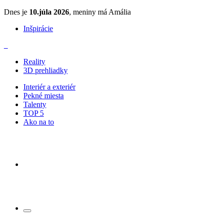
Dnes je
10.júla 2026
, meniny má Amália
Inšpirácie
Reality
3D prehliadky
Interiér a exteriér
Pekné miesta
Talenty
TOP 5
Ako na to