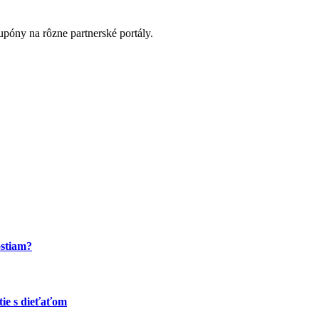
póny na rôzne partnerské portály.
ostiam?
tie s dieťaťom