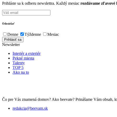
Prihláste sa k odberu newslettra. Každý mesiac
rozdávame zľavové k
Odosielať
Denne
Týždenne
Mesiac
Newsletter
Interiér a exteriér
Pekné miesta
Talenty
TOP 5
Ako na to
Čo pre Vás znamená domov? Ako beevate? Prinášame Vám obsah, ktorý 
redakcia@beevam.sk