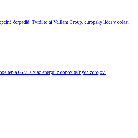
né čerpadlá. Tvrdí to aj Vaillant Group, európsky líder v oblast
obe tepla 65 % a viac energií z obnoviteľných zdrojov.