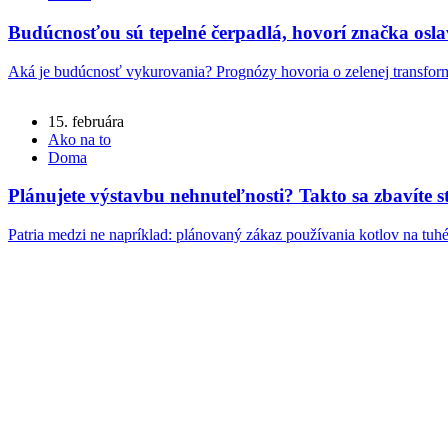
Budúcnosťou sú tepelné čerpadlá, hovorí značka osl
Aká je budúcnosť vykurovania? Prognózy hovoria o zelenej transformá
15. februára
Ako na to
Doma
Plánujete výstavbu nehnuteľnosti? Takto sa zbavíte s
Patria medzi ne napríklad: plánovaný zákaz používania kotlov na tuhé