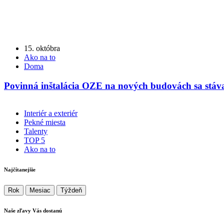
15. októbra
Ako na to
Doma
Povinná inštalácia OZE na nových budovách sa stáva
Interiér a exteriér
Pekné miesta
Talenty
TOP 5
Ako na to
Najčítanejšie
Rok
Mesiac
Týždeň
Naše zľavy Vás
dostanú