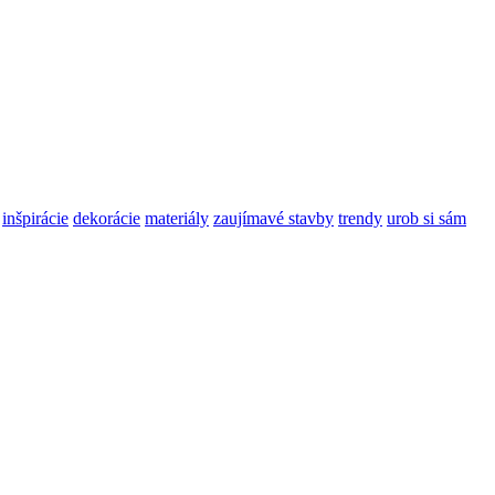
inšpirácie
dekorácie
materiály
zaujímavé stavby
trendy
urob si sám