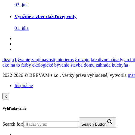
03. júla
Využitie a zber dažďovej vody
01. júla
dizajn
bývanie
zaujímavosti
interierový dizajn
kreatívne nápady
archi
ako na to
farby
ekologické bývanie
stavba domu
záhrada
kuchyňa
2022-2026 © BEEVAM s.r.o., všetky práva vyhradené, vytvorila
mar
Inšpirácie
x
Vyhľadávanie
Search for:
Search Button