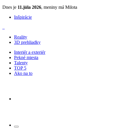
Dnes je
11.júla 2026
, meniny má Milota
Inšpirácie
Reality
3D prehliadky
Interiér a exteriér
Pekné miesta
Talenty
TOP 5
Ako na to