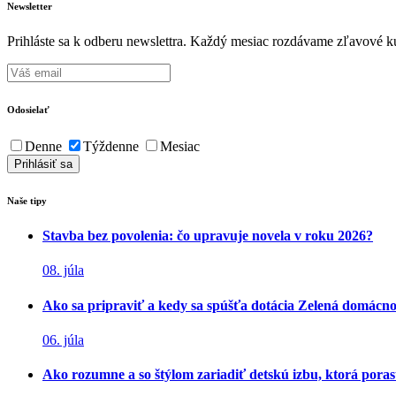
Newsletter
Prihláste sa k odberu newslettra. Každý mesiac rozdávame zľavové ku
Odosielať
Denne
Týždenne
Mesiac
Naše tipy
Stavba bez povolenia: čo upravuje novela v roku 2026?
08. júla
Ako sa pripraviť a kedy sa spúšťa dotácia Zelená domácn
06. júla
Ako rozumne a so štýlom zariadiť detskú izbu, ktorá poras