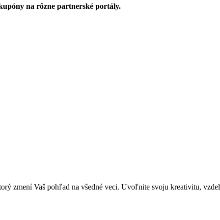
upóny na rôzne partnerské portály.
zmení Vaš pohľad na všedné veci. Uvoľnite svoju kreativitu, vzdeláva