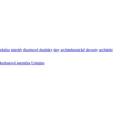
tektúra
interiér
dizajnové doplnky
tipy
architektonické skvosty
architekt
ketingová agentúra Uniqino