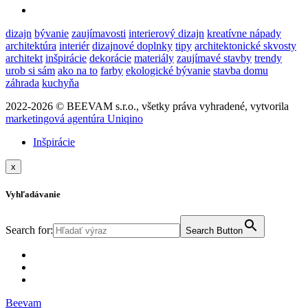
dizajn
bývanie
zaujímavosti
interierový dizajn
kreatívne nápady
architektúra
interiér
dizajnové doplnky
tipy
architektonické skvosty
architekt
inšpirácie
dekorácie
materiály
zaujímavé stavby
trendy
urob si sám
ako na to
farby
ekologické bývanie
stavba domu
záhrada
kuchyňa
2022-2026 © BEEVAM s.r.o., všetky práva vyhradené, vytvorila
marketingová agentúra Uniqino
Inšpirácie
x
Vyhľadávanie
Search for:
Search Button
Beevam