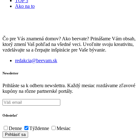
TOP 5
Ako na to
Čo pre Vás znamená domov? Ako beevate? Prinášame Vám obsah,
ktorý zmení Vaš pohľad na všedné veci. Uvoľnite svoju kreativitu,
vzdelávajte sa a čerpajte inšpirácie pre Vaše bývanie.
redakcia@beevam.sk
Newsletter
Prihláste sa k odberu newslettra. Každý mesiac rozdávame zľavové
kupóny na rôzne partnerské portály.
Odosielať
Denne
Týždenne
Mesiac