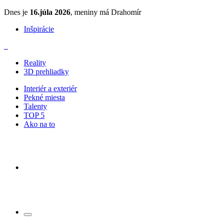
Dnes je
16.júla 2026
, meniny má Drahomír
Inšpirácie
Reality
3D prehliadky
Interiér a exteriér
Pekné miesta
Talenty
TOP 5
Ako na to