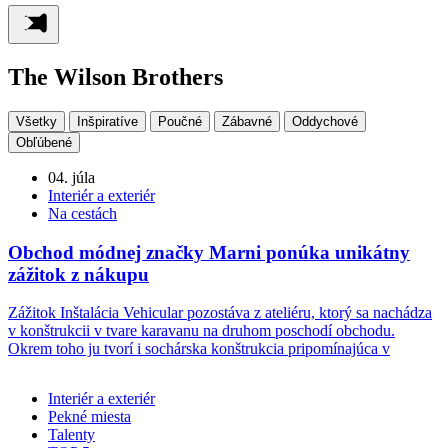
The Wilson Brothers
Všetky
Inšpiratíve
Poučné
Zábavné
Oddychové
Obľúbené
04. júla
Interiér a exteriér
Na cestách
Obchod módnej značky Marni ponúka unikátny
zážitok z nákupu
Zážitok Inštalácia Vehicular pozostáva z ateliéru, ktorý sa nachádza
v konštrukcii v tvare karavanu na druhom poschodí obchodu.
Okrem toho ju tvorí i sochárska konštrukcia pripomínajúca v
Interiér a exteriér
Pekné miesta
Talenty