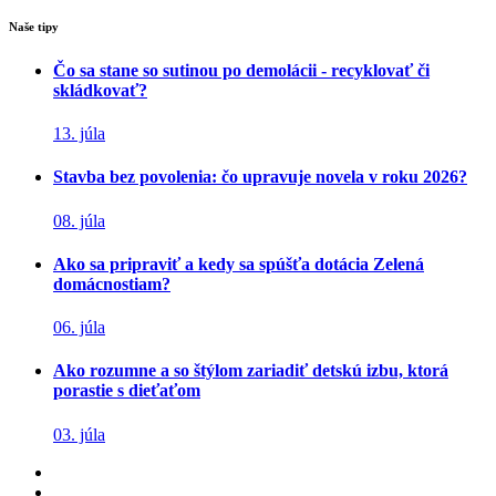
Naše tipy
Čo sa stane so sutinou po demolácii - recyklovať či
skládkovať?
13. júla
Stavba bez povolenia: čo upravuje novela v roku 2026?
08. júla
Ako sa pripraviť a kedy sa spúšťa dotácia Zelená
domácnostiam?
06. júla
Ako rozumne a so štýlom zariadiť detskú izbu, ktorá
porastie s dieťaťom
03. júla