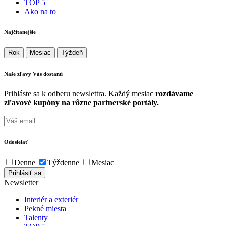
TOP 5
Ako na to
Najčítanejšie
Rok
Mesiac
Týždeň
Naše zľavy Vás
dostanú
Prihláste sa k odberu newslettra. Každý mesiac
rozdávame
zľavové kupóny na rôzne partnerské portály.
Odosielať
Denne
Týždenne
Mesiac
Newsletter
Interiér a exteriér
Pekné miesta
Talenty