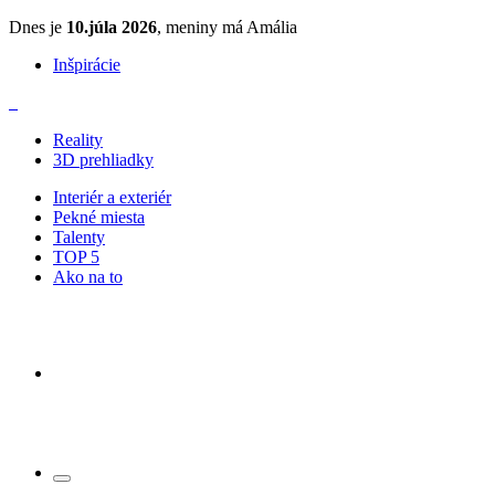
Dnes je
10.júla 2026
, meniny má Amália
Inšpirácie
Reality
3D prehliadky
Interiér a exteriér
Pekné miesta
Talenty
TOP 5
Ako na to