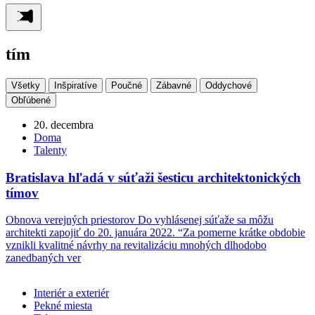
tím
Všetky
Inšpiratíve
Poučné
Zábavné
Oddychové
Obľúbené
20. decembra
Doma
Talenty
Bratislava hľadá v súťaži šesticu architektonických
tímov
Obnova verejných priestorov Do vyhlásenej súťaže sa môžu
architekti zapojiť do 20. januára 2022. “Za pomerne krátke obdobie
vznikli kvalitné návrhy na revitalizáciu mnohých dlhodobo
zanedbaných ver
Interiér a exteriér
Pekné miesta