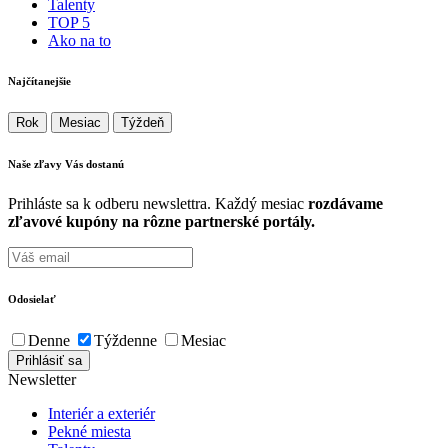
Talenty
TOP 5
Ako na to
Najčítanejšie
Rok
Mesiac
Týždeň
Naše zľavy Vás
dostanú
Prihláste sa k odberu newslettra. Každý mesiac
rozdávame
zľavové kupóny na rôzne partnerské portály.
Odosielať
Denne
Týždenne
Mesiac
Newsletter
Interiér a exteriér
Pekné miesta