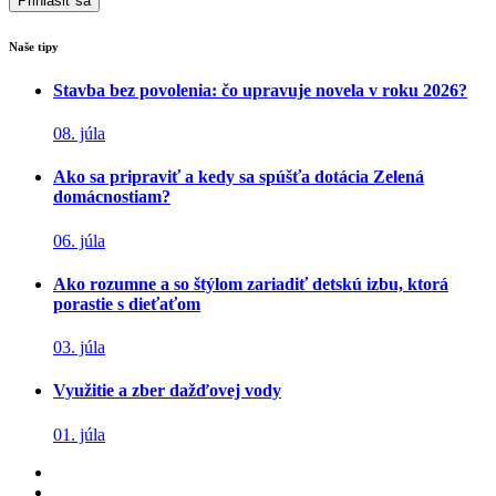
Naše tipy
Stavba bez povolenia: čo upravuje novela v roku 2026?
08. júla
Ako sa pripraviť a kedy sa spúšťa dotácia Zelená
domácnostiam?
06. júla
Ako rozumne a so štýlom zariadiť detskú izbu, ktorá
porastie s dieťaťom
03. júla
Využitie a zber dažďovej vody
01. júla