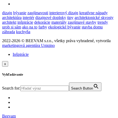
dizajn
bývanie
zaujímavosti
interierový dizajn
kreatívne nápady
architektúra
interiér
dizajnové doplnky
tipy
architektonické skvosty
architekt
inšpirácie
dekorácie
materiály
zaujímavé stavby
trendy
urob si sám
ako na to
farby
ekologické bývanie
stavba domu
záhrada
kuchyňa
2022-2026 © BEEVAM s.r.o., všetky práva vyhradené, vytvorila
marketingová agentúra Uniqino
Inšpirácie
x
Vyhľadávanie
Search for:
Search Button
Beevam