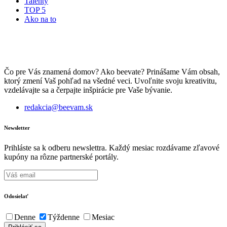
Talenty
TOP 5
Ako na to
Čo pre Vás znamená domov? Ako beevate? Prinášame Vám obsah,
ktorý zmení Vaš pohľad na všedné veci. Uvoľnite svoju kreativitu,
vzdelávajte sa a čerpajte inšpirácie pre Vaše bývanie.
redakcia@beevam.sk
Newsletter
Prihláste sa k odberu newslettra. Každý mesiac rozdávame zľavové
kupóny na rôzne partnerské portály.
Odosielať
Denne
Týždenne
Mesiac