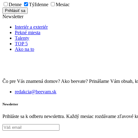
Denne
Týždenne
Mesiac
Newsletter
Interiér a exteriér
Pekné miesta
Talenty
TOP 5
Ako na to
Čo pre Vás znamená domov? Ako beevate? Prinášame Vám obsah, ktorý 
redakcia@beevam.sk
Newsletter
Prihláste sa k odberu newslettra. Každý mesiac rozdávame zľavové ku