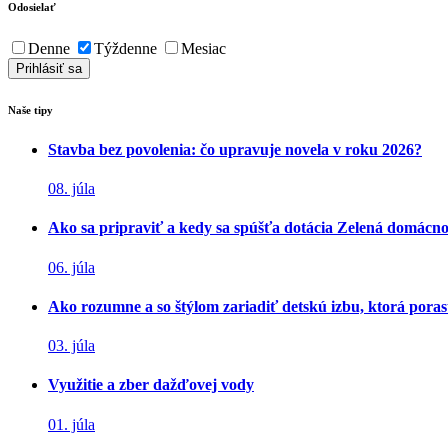
Odosielať
Denne
Týždenne
Mesiac
Naše tipy
Stavba bez povolenia: čo upravuje novela v roku 2026?
08. júla
Ako sa pripraviť a kedy sa spúšťa dotácia Zelená domácn
06. júla
Ako rozumne a so štýlom zariadiť detskú izbu, ktorá poras
03. júla
Využitie a zber dažďovej vody
01. júla