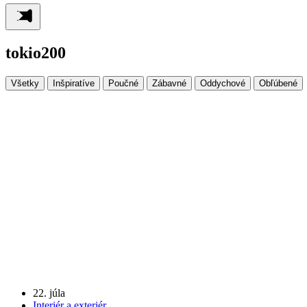
tokio200
Všetky
Inšpiratíve
Poučné
Zábavné
Oddychové
Obľúbené
22. júla
Interiér a exteriér