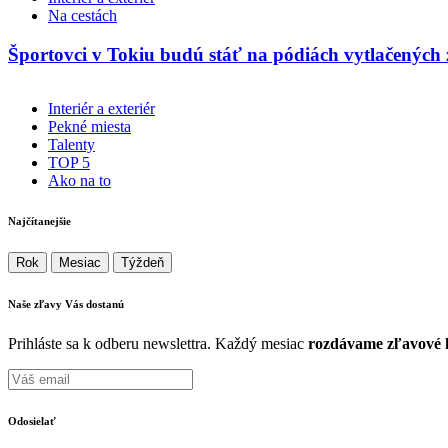
Na cestách
Športovci v Tokiu budú stáť na pódiách vytlačených
Interiér a exteriér
Pekné miesta
Talenty
TOP 5
Ako na to
Najčítanejšie
Rok
Mesiac
Týždeň
Naše zľavy Vás
dostanú
Prihláste sa k odberu newslettra. Každý mesiac
rozdávame zľavové k
Odosielať