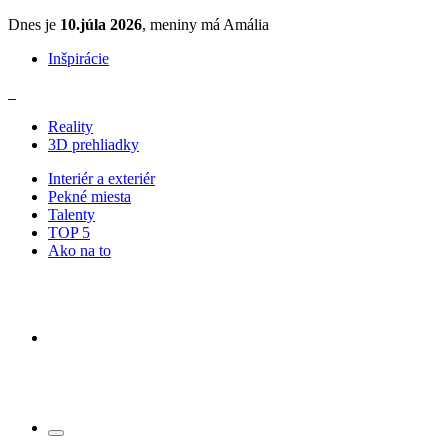
Dnes je
10.júla 2026
, meniny má Amália
Inšpirácie
Reality
3D prehliadky
Interiér a exteriér
Pekné miesta
Talenty
TOP 5
Ako na to