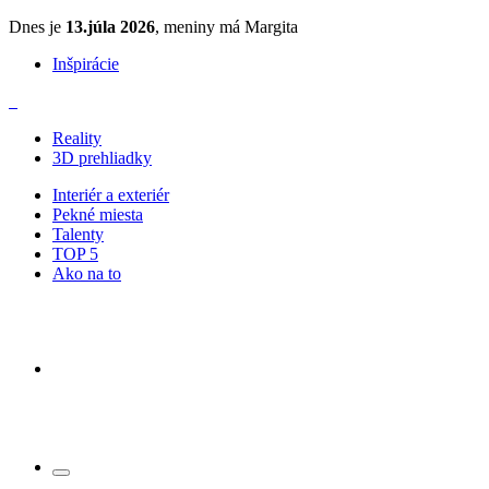
Dnes je
13.júla 2026
, meniny má Margita
Inšpirácie
Reality
3D prehliadky
Interiér a exteriér
Pekné miesta
Talenty
TOP 5
Ako na to