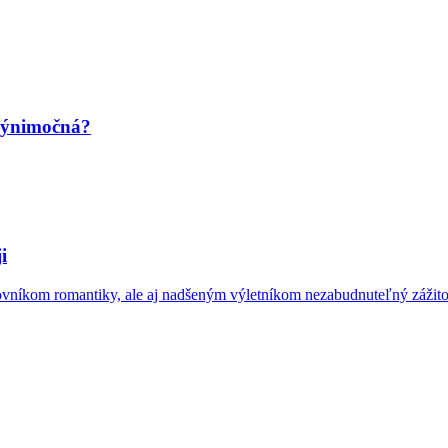
výnimočná?
i
ovníkom romantiky, ale aj nadšeným výletníkom nezabudnuteľný zážitok.