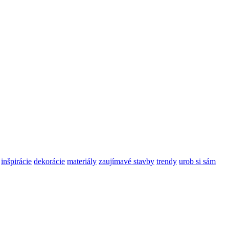
inšpirácie
dekorácie
materiály
zaujímavé stavby
trendy
urob si sám