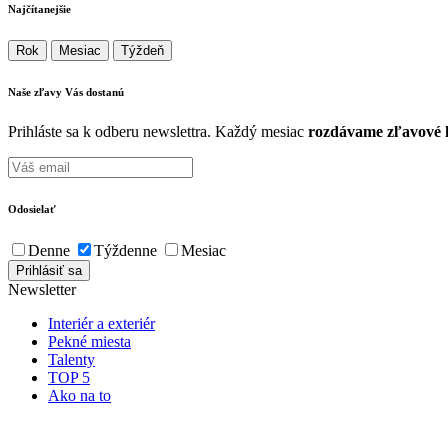
Najčítanejšie
Rok
Mesiac
Týždeň
Naše zľavy Vás
dostanú
Prihláste sa k odberu newslettra. Každý mesiac
rozdávame zľavové k
Odosielať
Denne
Týždenne
Mesiac
Newsletter
Interiér a exteriér
Pekné miesta
Talenty
TOP 5
Ako na to