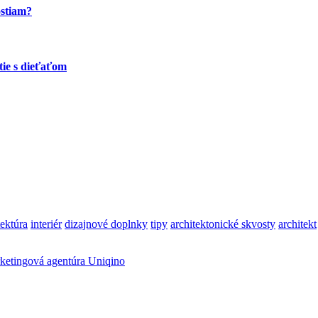
ostiam?
tie s dieťaťom
tektúra
interiér
dizajnové doplnky
tipy
architektonické skvosty
architekt
ketingová agentúra Uniqino