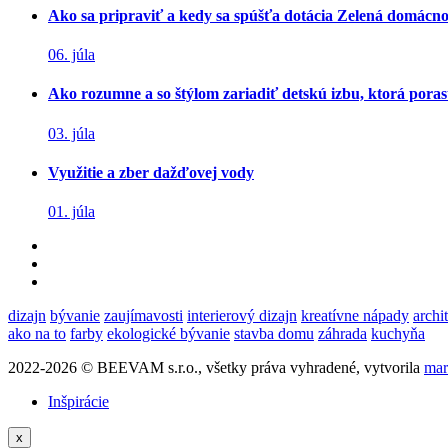
Ako sa pripraviť a kedy sa spúšťa dotácia Zelená domácn
06. júla
Ako rozumne a so štýlom zariadiť detskú izbu, ktorá poras
03. júla
Využitie a zber dažďovej vody
01. júla
dizajn
bývanie
zaujímavosti
interierový dizajn
kreatívne nápady
archi
ako na to
farby
ekologické bývanie
stavba domu
záhrada
kuchyňa
2022-2026 © BEEVAM s.r.o., všetky práva vyhradené, vytvorila
mar
Inšpirácie
x