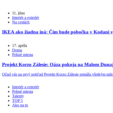
11. júna
Interiér a exteriér
Na cestách
IKEA ako žiadna iná: Čím bude pobočka v Kodani 
17. apríla
Doma
Pekné miesta
Projekt Korzo Zálesie: Oáza pokoja na Malom Dunaj
Očarí vás na prvý pohľad Projekt Korzo Zálesie prináša všetkým mil
Interiér a exteriér
Pekné miesta
Talenty
TOP 5
Ako na to