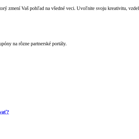
zmení Vaš pohľad na všedné veci. Uvoľnite svoju kreativitu, vzdeláva
póny na rôzne partnerské portály.
ovať?