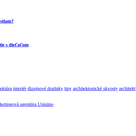
ostiam?
tie s dieťaťom
tektúra
interiér
dizajnové doplnky
tipy
architektonické skvosty
architekt
ketingová agentúra Uniqino