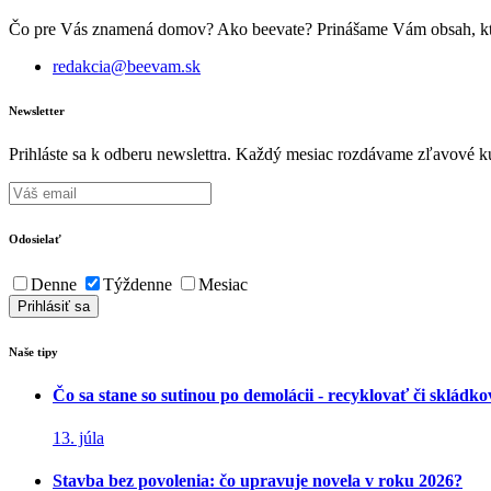
Čo pre Vás znamená domov? Ako beevate? Prinášame Vám obsah, ktorý 
redakcia@beevam.sk
Newsletter
Prihláste sa k odberu newslettra. Každý mesiac rozdávame zľavové ku
Odosielať
Denne
Týždenne
Mesiac
Naše tipy
Čo sa stane so sutinou po demolácii - recyklovať či skládk
13. júla
Stavba bez povolenia: čo upravuje novela v roku 2026?