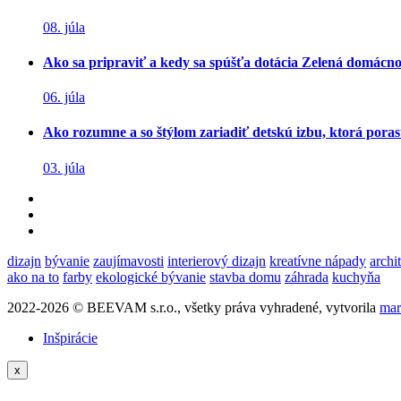
08. júla
Ako sa pripraviť a kedy sa spúšťa dotácia Zelená domácn
06. júla
Ako rozumne a so štýlom zariadiť detskú izbu, ktorá poras
03. júla
dizajn
bývanie
zaujímavosti
interierový dizajn
kreatívne nápady
archi
ako na to
farby
ekologické bývanie
stavba domu
záhrada
kuchyňa
2022-2026 © BEEVAM s.r.o., všetky práva vyhradené, vytvorila
mar
Inšpirácie
x