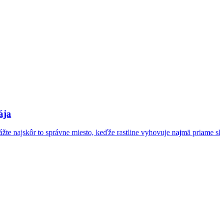
ája
žte najskôr to správne miesto, keďže rastline vyhovuje najmä priame s