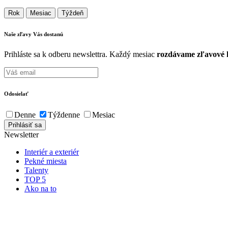
Rok
Mesiac
Týždeň
Naše zľavy Vás
dostanú
Prihláste sa k odberu newslettra. Každý mesiac
rozdávame zľavové k
Odosielať
Denne
Týždenne
Mesiac
Newsletter
Interiér a exteriér
Pekné miesta
Talenty
TOP 5
Ako na to