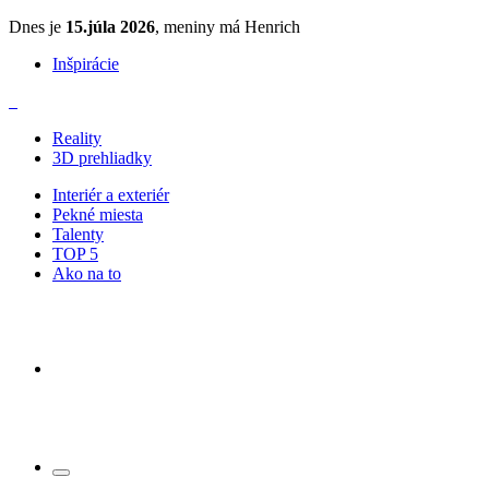
Dnes je
15.júla 2026
, meniny má Henrich
Inšpirácie
Reality
3D prehliadky
Interiér a exteriér
Pekné miesta
Talenty
TOP 5
Ako na to