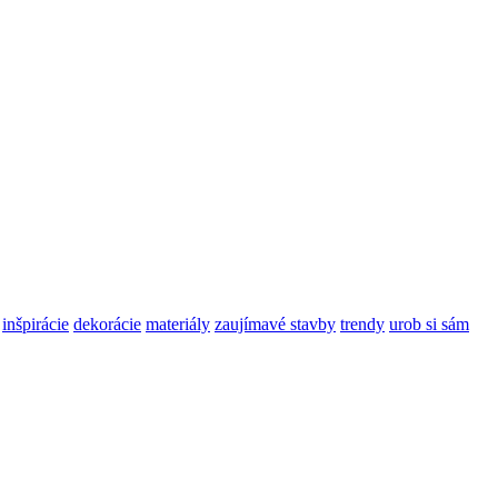
inšpirácie
dekorácie
materiály
zaujímavé stavby
trendy
urob si sám