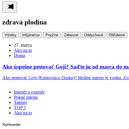
zdravá plodina
Všetky
Inšpiratíve
Poučné
Zábavné
Oddychové
Obľúbené
27. marca
Ako na to
Doma
Ako úspešne pestovať Goji? Saďte ju od marca do m
Ako pestovať Goji (Kustovnicu čínsku)? Ideálne miesto je vonku. Zvá
Interiér a exteriér
Pekné miesta
Talenty
TOP 5
Ako na to
Najčítanejšie