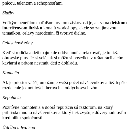
prácou, talentom a schopnosťami.
Služby
Veľkým benefitom a ďalším prvkom ziskovosti je, ak sa na
detskom
interiérovom ihrisku
konajú workshopy, akcie so zaujímavou
tematikou, oslavy narodenín, či tvorivé dielne.
Oddychové zóny
Keď si rodičia a deti majú kde oddýchnuť a relaxovať, je to tiež
obrovské plus. Je skvelé, ak si môžu si posedieť v reštaurácii alebo
kaviarni a pritom nestratiť deti z dohľadu.
Kapacita
Ak je priestor väčší, umožňuje vyšší počet návštevníkov a tiež lepšie
rozdelenie jednotlivých herných a oddychových zón.
Reputácia
Pozitívne hodnotenia a dobrá reputácia sú faktorom, na ktorý
prihliada mnoho návštevníkov a ktorý tiež zvyšuje dôveryhodnosť a
kredibilitu spoločnosti.
Údržba a hygiena