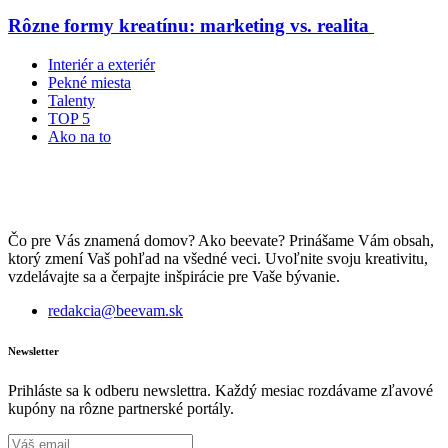
Rôzne formy kreatínu: marketing vs. realita
Interiér a exteriér
Pekné miesta
Talenty
TOP 5
Ako na to
Čo pre Vás znamená domov? Ako beevate? Prinášame Vám obsah,
ktorý zmení Vaš pohľad na všedné veci. Uvoľnite svoju kreativitu,
vzdelávajte sa a čerpajte inšpirácie pre Vaše bývanie.
redakcia@beevam.sk
Newsletter
Prihláste sa k odberu newslettra. Každý mesiac rozdávame zľavové
kupóny na rôzne partnerské portály.