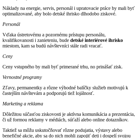
Náklady na energie, servis, personál i upratovacie práce by mali byť
optimalizované, aby bolo detské ihrisko dlhodobo ziskové.
Personál
Vďaka ústretovému a pozornému prístupu personálu,
kvalifikovanosti i zanieteniu, bude
detské interiérové ihrisko
miestom, kam sa budú návštevníci stále radi vracať.
Ceny
Ceny vstupného by mali byť primerané trhu, no prinášať zisk.
Vernostné programy
Zľavy, permanentky a rôzne výhodné balíčky služieb motivujú k
častejším návštevám a podporujú tiež lojálnosť.
Marketing a reklama
Dôležitou súčasťou ziskovosti je aktívna komunikácia a prezentácia,
či už formou reklamy v médiách, súťaží alebo online dotazníkov.
Taktiež sa môžu uskutočňovať rôzne podujatia, výstavy alebo
benefičné akcie, aby sa do nich mohli zapojiť deti i dospelí svojou