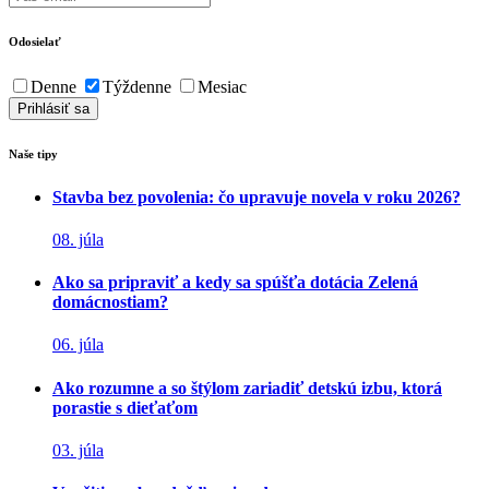
Odosielať
Denne
Týždenne
Mesiac
Naše tipy
Stavba bez povolenia: čo upravuje novela v roku 2026?
08. júla
Ako sa pripraviť a kedy sa spúšťa dotácia Zelená
domácnostiam?
06. júla
Ako rozumne a so štýlom zariadiť detskú izbu, ktorá
porastie s dieťaťom
03. júla