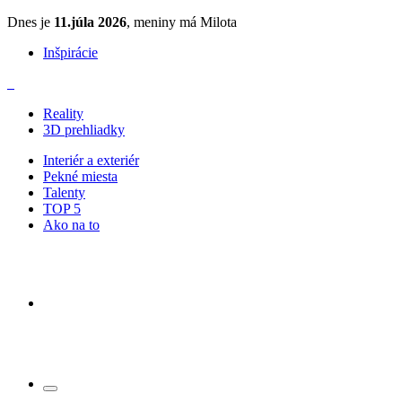
Dnes je
11.júla 2026
, meniny má Milota
Inšpirácie
Reality
3D prehliadky
Interiér a exteriér
Pekné miesta
Talenty
TOP 5
Ako na to