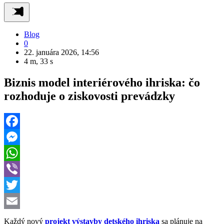
Blog
0
22. januára 2026, 14:56
4 m, 33 s
Biznis model interiérového ihriska: čo
rozhoduje o ziskovosti prevádzky
Facebook
Messenger
WhatsApp
Viber
Twitter
Email
Každý nový
projekt výstavby detského ihriska
sa plánuje na