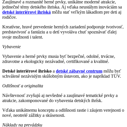
Zaujímavé a rozmanité herné prvky, unikátne moderné atrakcie,
jedinečné témy detského ihriska. Aj vďaka neustálym inováciám sa
detské interiérové ihriská
môžu stať veľkým lákadlom pre deti aj
rodičov.
Kreatívne, hravé prevedenie herných zariadení podporuje tvorivosť,
predstavivosť a fantáziu a u detí vyvoláva chuť spoznávať ďalej
svoje možnosti i talent.
Vybavenie
Vybavenie a herné prvky musia byť bezpečné, odolné, trvácne,
zdravotne a ekologicky nezávadné, certifikované a kvalitné.
Detské interiérové ihrisko
a
detské zábavné centrum
môžu byť
schválené nezávislým skúšobným ústavom, ako je napríklad TÜV.
Odlišnosť a originalita
Návštevnosť zvyšujú aj nevšedné a zaujímavé tematické prvky a
atrakcie, zakomponované do vybavenia detských ihrísk.
Vďaka unikátnemu konceptu a odlišnosti rastie i záujem verejnosti o
nové, neotrelé zážitky a skúsenosti.
Náklady na prevádzku