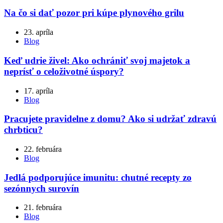
Na čo si dať pozor pri kúpe plynového grilu
23. apríla
Blog
Keď udrie živel: Ako ochrániť svoj majetok a
neprísť o celoživotné úspory?
17. apríla
Blog
Pracujete pravidelne z domu? Ako si udržať zdravú
chrbticu?
22. februára
Blog
Jedlá podporujúce imunitu: chutné recepty zo
sezónnych surovín
21. februára
Blog