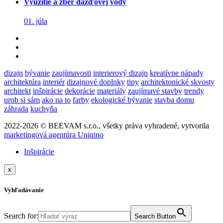
Využitie a zber dažďovej vody
01. júla
dizajn
bývanie
zaujímavosti
interierový dizajn
kreatívne nápady
architektúra
interiér
dizajnové doplnky
tipy
architektonické skvosty
architekt
inšpirácie
dekorácie
materiály
zaujímavé stavby
trendy
urob si sám
ako na to
farby
ekologické bývanie
stavba domu
záhrada
kuchyňa
2022-2026 © BEEVAM s.r.o., všetky práva vyhradené, vytvorila
marketingová agentúra Uniqino
Inšpirácie
x
Vyhľadávanie
Search for:
Search Button