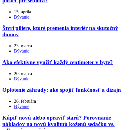
posteľ pre seniora?
15. apríla
Bývanie
Štyri piliere, ktoré premenia interiér na skutočný
domov
23. marca
Bývanie
Ako efektívne využiť každý centimeter v byte?
20. marca
Bývanie
Oplotenie záhrady: ako spojiť funkčnosť a dizajn
26. februára
Bývanie
Kúpiť novú alebo opraviť starú? Porovnanie
nákladov na novú kvalitnú koženú sedačku vs.