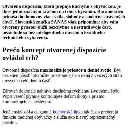
Email
Otvorená dispozícia, ktorá prepája kuchyňu s obývačkou, je
dnes jednoznačným kráľom na trhu s bývaním. Búranie stien
prináša do domovov viac svetla, slobody a spoločne strávených
chvíľ. Slovenská značka SANAS však pripomína: aby vám
otvorený priestor slúžil bezchybne a nestratil svoje čaro,
nezaobíde sa bez inteligentného návrhu a kvalitného
technického vybavenia.
Prečo koncept otvorenej dispozície
ovládol trh?
Otvorená dispozícia
maximalizuje priestor a denné svetlo
. Byt
bez stien pôsobí okamžite priestrannejšie a okná z viacerých strán
presvetlia celú dennú časť.
Zároveň dokonale nahráva dnešnému rýchlemu životnému štýlu.
Popri varení plynule kontrolujete deťom úlohy a priamo
komunikujete s návštevou.
Jedálenský stôl a elegantná
kuchynská linka
tak často preberajú
funkciu tradičnej obývačky a slúžia ako hlavný reprezentačný
priestor.