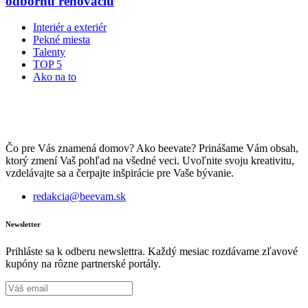
odbornú renováciu
Interiér a exteriér
Pekné miesta
Talenty
TOP 5
Ako na to
Čo pre Vás znamená domov? Ako beevate? Prinášame Vám obsah,
ktorý zmení Vaš pohľad na všedné veci. Uvoľnite svoju kreativitu,
vzdelávajte sa a čerpajte inšpirácie pre Vaše bývanie.
redakcia@beevam.sk
Newsletter
Prihláste sa k odberu newslettra. Každý mesiac rozdávame zľavové
kupóny na rôzne partnerské portály.