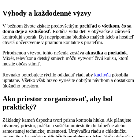
Výhody a každodenné výzvy
V bežnom živote získate predovšetkým
prehľad o všetkom, čo sa
doma deje a vzdušnosť
. Rodičia vidia deti v obývačke a zároveň
kontrolujú sporák. Byt nepripomína bludisko malých izieb a hostiteľ
chystá občerstvenie v priamom kontakte s priateľmi.
Prirodzenou výzvou tohto riešenia zostáva
akustika a poriadok
.
Mixér, televízor a detský smiech môžu vytvoriť živú kulisu, ktorú
musíte občas stlmiť.
Rovnako potrebujete rýchlo odkladať riad, aby
kuchyňa
pôsobila
upratane. Všetko však hravo vyriešite dobrým návrhom a dostatkom
úložného priestoru.
Ako priestor zorganizovať, aby bol
praktický?
Základný kameň úspechu tvorí prísna kontrola hluku. Ak plánujete
otvorený priestor, práčku a sušičku umiestnite do kúpeľne alebo
samostatnej technickej miestnosti. Umývačku riadu a chladničku
vyberajte z kategórie
najtichších modelov na trhu
. Vaša obývačka