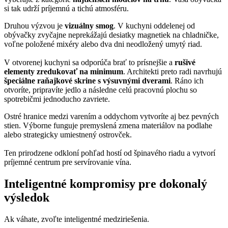
si tak udrží príjemnú a tichú atmosféru.
Druhou výzvou je
vizuálny smog
. V kuchyni oddelenej od
obývačky zvyčajne neprekážajú desiatky magnetiek na chladničke,
voľne položené mixéry alebo dva dni neodložený umytý riad.
V otvorenej kuchyni sa odporúča brať to prísnejšie a
rušivé
elementy zredukovať na minimum
. Architekti preto radi navrhujú
špeciálne raňajkové skrine s výsuvnými dverami
. Ráno ich
otvoríte, pripravíte jedlo a následne celú pracovnú plochu so
spotrebičmi jednoducho zavriete.
Ostré hranice medzi varením a oddychom vytvoríte aj bez pevných
stien. Výborne funguje premyslená zmena materiálov na podlahe
alebo strategicky umiestnený ostrovček.
Ten prirodzene odkloní pohľad hostí od špinavého riadu a vytvorí
príjemné centrum pre servírovanie vína.
Inteligentné kompromisy pre dokonalý
výsledok
Ak váhate, zvoľte inteligentné medziriešenia.