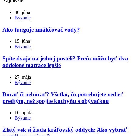
Najnovšie
30. júna
Bývanie
Ako funguje zmäkčovač vody?
15. júna
Bývanie
Spíte dvaja na jednej posteli? Prečo môžu byť dva
oddelené matrace lepšie
27. mája
Bývanie
Búrať či nebúrať? Všetko, čo potrebujete vedieť
predtým, než spojíte kuchyňu s obývačkou
16. apríla
Bývanie
Zlatý vek si žiada kráľovský oddych: Ako vybrať