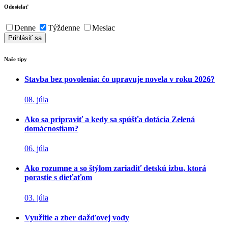
Odosielať
Denne
Týždenne
Mesiac
Naše tipy
Stavba bez povolenia: čo upravuje novela v roku 2026?
08. júla
Ako sa pripraviť a kedy sa spúšťa dotácia Zelená
domácnostiam?
06. júla
Ako rozumne a so štýlom zariadiť detskú izbu, ktorá
porastie s dieťaťom
03. júla
Využitie a zber dažďovej vody