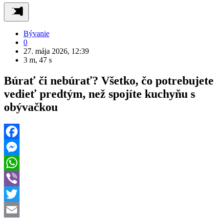
Bývanie
0
27. mája 2026, 12:39
3 m, 47 s
Búrať či nebúrať? Všetko, čo potrebujete
vedieť predtým, než spojíte kuchyňu s
obývačkou
Facebook
Messenger
WhatsApp
Viber
Twitter