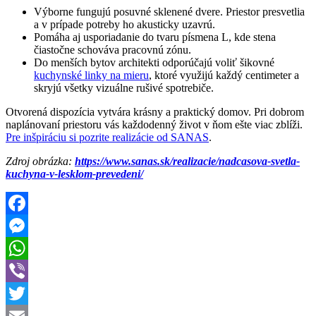
Výborne fungujú posuvné sklenené dvere. Priestor presvetlia
a v prípade potreby ho akusticky uzavrú.
Pomáha aj usporiadanie do tvaru písmena L, kde stena
čiastočne schováva pracovnú zónu.
Do menších bytov architekti odporúčajú voliť šikovné
kuchynské linky na mieru
, ktoré využijú každý centimeter a
skryjú všetky vizuálne rušivé spotrebiče.
Otvorená dispozícia vytvára krásny a praktický domov. Pri dobrom
naplánovaní priestoru vás každodenný život v ňom ešte viac zblíži.
Pre inšpiráciu si pozrite realizácie od SANAS
.
Zdroj obrázka:
https://www.sanas.sk/realizacie/nadcasova-svetla-
kuchyna-v-lesklom-prevedeni/
Facebook
Messenger
WhatsApp
Viber
Twitter