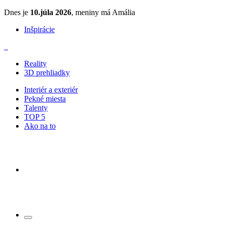
Dnes je
10.júla 2026
, meniny má Amália
Inšpirácie
Reality
3D prehliadky
Interiér a exteriér
Pekné miesta
Talenty
TOP 5
Ako na to