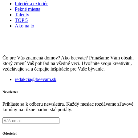
Interiér a exteriér
Pekné miesta
Talenty
TOP 5
Ako na to
Čo pre Vás znamená domov? Ako beevate? Prinášame Vám obsah,
ktorý zmení Vaš pohľad na všedné veci. Uvoľnite svoju kreativitu,
vzdelávajte sa a čerpajte inšpirácie pre Vaše bývanie.
redakcia@beevam.sk
Newsletter
Prihláste sa k odberu newslettra. Každý mesiac rozdávame zľavové
kupóny na rôzne partnerské portály.
Odosielať