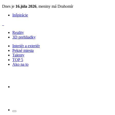
Dnes je
16.júla 2026
, meniny má Drahomír
Inšpirácie
Reality
3D prehliadky
Interiér a exteriér
Pekné miesta
Talenty
TOP 5
Ako na to