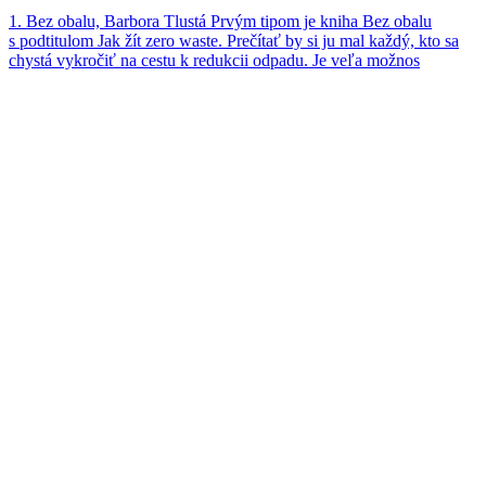
1. Bez obalu, Barbora Tlustá Prvým tipom je kniha Bez obalu
s podtitulom Jak žít zero waste. Prečítať by si ju mal každý, kto sa
chystá vykročiť na cestu k redukcii odpadu. Je veľa možnos