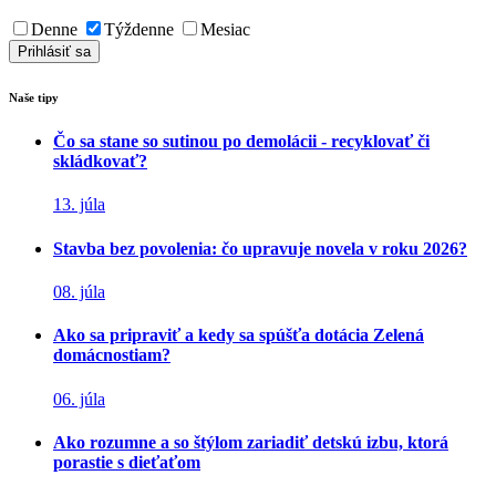
Denne
Týždenne
Mesiac
Naše tipy
Čo sa stane so sutinou po demolácii - recyklovať či
skládkovať?
13. júla
Stavba bez povolenia: čo upravuje novela v roku 2026?
08. júla
Ako sa pripraviť a kedy sa spúšťa dotácia Zelená
domácnostiam?
06. júla
Ako rozumne a so štýlom zariadiť detskú izbu, ktorá
porastie s dieťaťom