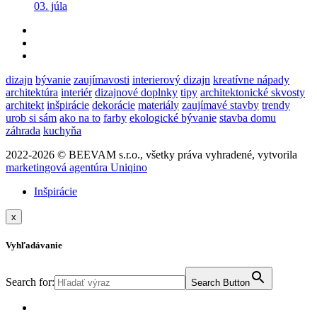
03. júla
dizajn
bývanie
zaujímavosti
interierový dizajn
kreatívne nápady
architektúra
interiér
dizajnové doplnky
tipy
architektonické skvosty
architekt
inšpirácie
dekorácie
materiály
zaujímavé stavby
trendy
urob si sám
ako na to
farby
ekologické bývanie
stavba domu
záhrada
kuchyňa
2022-2026 © BEEVAM s.r.o., všetky práva vyhradené, vytvorila
marketingová agentúra Uniqino
Inšpirácie
x
Vyhľadávanie
Search for:
Search Button