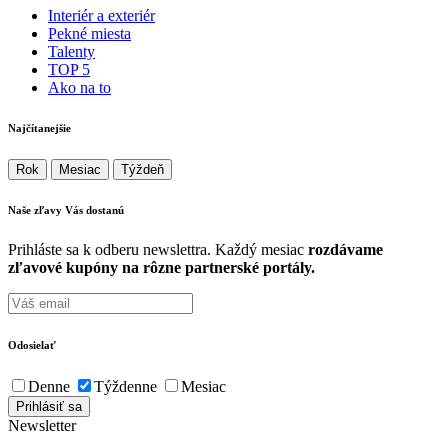
Interiér a exteriér
Pekné miesta
Talenty
TOP 5
Ako na to
Najčítanejšie
Rok
Mesiac
Týždeň
Naše zľavy Vás
dostanú
Prihláste sa k odberu newslettra. Každý mesiac
rozdávame
zľavové kupóny na rôzne partnerské portály.
Odosielať
Denne
Týždenne
Mesiac
Newsletter