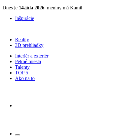
Dnes je
14.júla 2026
, meniny má Kamil
Inšpirácie
Reality
3D prehliadky
Interiér a exteriér
Pekné miesta
Talenty
TOP 5
Ako na to