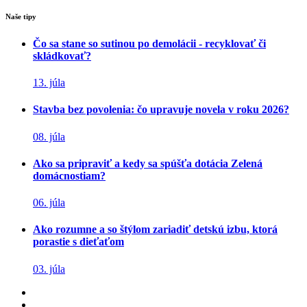
Naše tipy
Čo sa stane so sutinou po demolácii - recyklovať či
skládkovať?
13. júla
Stavba bez povolenia: čo upravuje novela v roku 2026?
08. júla
Ako sa pripraviť a kedy sa spúšťa dotácia Zelená
domácnostiam?
06. júla
Ako rozumne a so štýlom zariadiť detskú izbu, ktorá
porastie s dieťaťom
03. júla