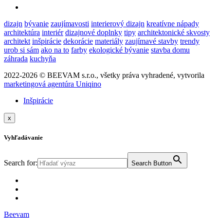
dizajn
bývanie
zaujímavosti
interierový dizajn
kreatívne nápady
architektúra
interiér
dizajnové doplnky
tipy
architektonické skvosty
architekt
inšpirácie
dekorácie
materiály
zaujímavé stavby
trendy
urob si sám
ako na to
farby
ekologické bývanie
stavba domu
záhrada
kuchyňa
2022-2026 © BEEVAM s.r.o., všetky práva vyhradené, vytvorila
marketingová agentúra Uniqino
Inšpirácie
x
Vyhľadávanie
Search for:
Search Button
Beevam