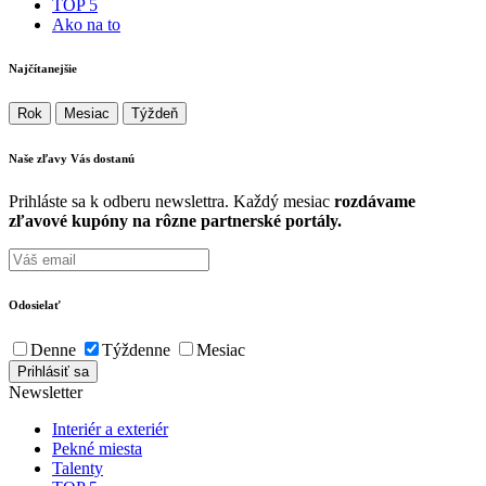
TOP 5
Ako na to
Najčítanejšie
Rok
Mesiac
Týždeň
Naše zľavy Vás
dostanú
Prihláste sa k odberu newslettra. Každý mesiac
rozdávame
zľavové kupóny na rôzne partnerské portály.
Odosielať
Denne
Týždenne
Mesiac
Newsletter
Interiér a exteriér
Pekné miesta
Talenty