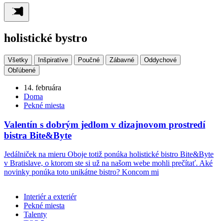
holistické bystro
Všetky
Inšpiratíve
Poučné
Zábavné
Oddychové
Obľúbené
14. februára
Doma
Pekné miesta
Valentín s dobrým jedlom v dizajnovom prostredí
bistra Bite&Byte
Jedálniček na mieru Oboje totiž ponúka holistické bistro Bite&Byte
v Bratislave, o ktorom ste si už na našom webe mohli prečítať. Aké
novinky ponúka toto unikátne bistro? Koncom mi
Interiér a exteriér
Pekné miesta
Talenty