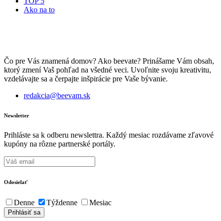
TOP 5
Ako na to
Čo pre Vás znamená domov? Ako beevate? Prinášame Vám obsah,
ktorý zmení Vaš pohľad na všedné veci. Uvoľnite svoju kreativitu,
vzdelávajte sa a čerpajte inšpirácie pre Vaše bývanie.
redakcia@beevam.sk
Newsletter
Prihláste sa k odberu newslettra. Každý mesiac rozdávame zľavové
kupóny na rôzne partnerské portály.
Odosielať
Denne
Týždenne
Mesiac