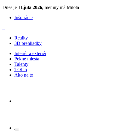
Dnes je
11.júla 2026
, meniny má Milota
Inšpirácie
Reality
3D prehliadky
Interiér a exteriér
Pekné miesta
Talenty
TOP 5
Ako na to