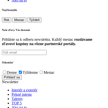
Ako na to
Najčítanejšie
Rok
Mesiac
Týždeň
Naše zľavy Vás
dostanú
Prihláste sa k odberu newslettra. Každý mesiac
rozdávame
zľavové kupóny na rôzne partnerské portály.
Odosielať
Denne
Týždenne
Mesiac
Newsletter
Interiér a exteriér
Pekné miesta
Talenty
TOP 5
Ako na to