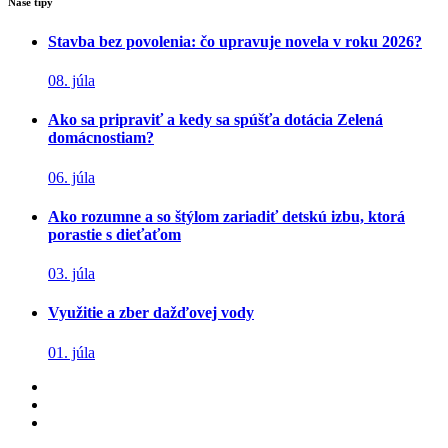
Naše tipy
Stavba bez povolenia: čo upravuje novela v roku 2026?
08. júla
Ako sa pripraviť a kedy sa spúšťa dotácia Zelená
domácnostiam?
06. júla
Ako rozumne a so štýlom zariadiť detskú izbu, ktorá
porastie s dieťaťom
03. júla
Využitie a zber dažďovej vody
01. júla