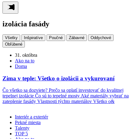
izolácia fasády
Všetky
Inšpiratíve
Poučné
Zábavné
Oddychové
Obľúbené
31. októbra
Ako na to
Doma
Zima v teple: Všetko o izolácii a vykurovaní
Čo všetko sa dozviete? Prečo sa oplatí investovať do kvalitnej
tepelnej izolácie Čo sú to tepelné mosty Aké materiály vybrať na
zateplenie fasády Vlastnosti týchto materiálov Všetko o&
Interiér a exteriér
Pekné miesta
Talenty
TOP 5