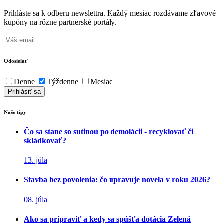
Prihláste sa k odberu newslettra. Každý mesiac rozdávame zľavové
kupóny na rôzne partnerské portály.
Odosielať
Denne
Týždenne
Mesiac
Naše tipy
Čo sa stane so sutinou po demolácii - recyklovať či
skládkovať?
13. júla
Stavba bez povolenia: čo upravuje novela v roku 2026?
08. júla
Ako sa pripraviť a kedy sa spúšťa dotácia Zelená