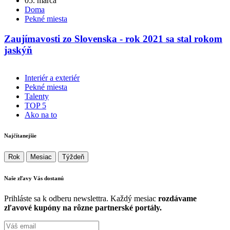
05. marca
Doma
Pekné miesta
Zaujímavosti zo Slovenska - rok 2021 sa stal rokom
jaskýň
Interiér a exteriér
Pekné miesta
Talenty
TOP 5
Ako na to
Najčítanejšie
Rok
Mesiac
Týždeň
Naše zľavy Vás
dostanú
Prihláste sa k odberu newslettra. Každý mesiac
rozdávame
zľavové kupóny na rôzne partnerské portály.