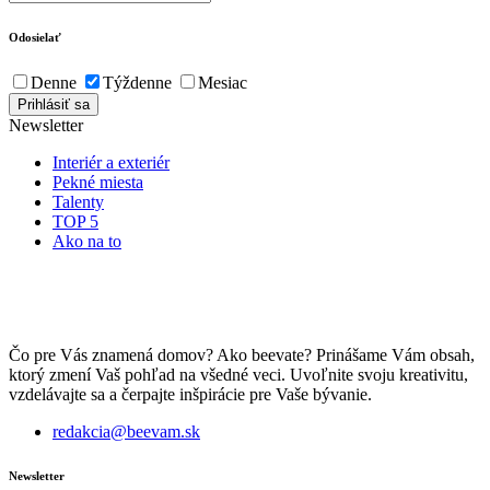
Odosielať
Denne
Týždenne
Mesiac
Newsletter
Interiér a exteriér
Pekné miesta
Talenty
TOP 5
Ako na to
Čo pre Vás znamená domov? Ako beevate? Prinášame Vám obsah,
ktorý zmení Vaš pohľad na všedné veci. Uvoľnite svoju kreativitu,
vzdelávajte sa a čerpajte inšpirácie pre Vaše bývanie.
redakcia@beevam.sk
Newsletter