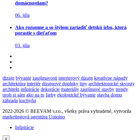
domácnostiam?
06. júla
Ako rozumne a so štýlom zariadiť detskú izbu, ktorá
porastie s dieťaťom
03. júla
dizajn
bývanie
zaujímavosti
interierový dizajn
kreatívne nápady
architektúra
interiér
dizajnové doplnky
tipy
architektonické skvosty
architekt
inšpirácie
dekorácie
materiály
zaujímavé stavby
trendy
urob si sám
ako na to
farby
ekologické bývanie
stavba domu
záhrada
kuchyňa
2022-2026 © BEEVAM s.r.o., všetky práva vyhradené, vytvorila
marketingová agentúra Uniqino
Inšpirácie
x