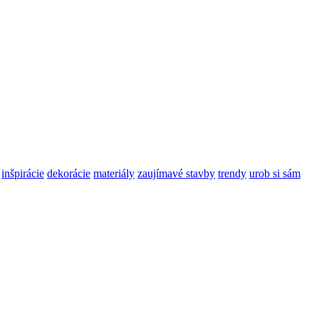
inšpirácie
dekorácie
materiály
zaujímavé stavby
trendy
urob si sám