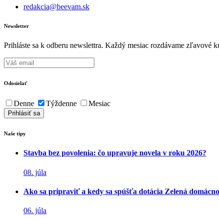
redakcia@beevam.sk
Newsletter
Prihláste sa k odberu newslettra. Každý mesiac rozdávame zľavové ku
Odosielať
Denne
Týždenne
Mesiac
Naše tipy
Stavba bez povolenia: čo upravuje novela v roku 2026?
08. júla
Ako sa pripraviť a kedy sa spúšťa dotácia Zelená domácn
06. júla