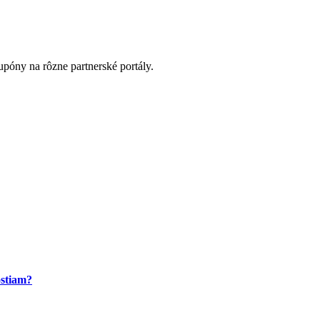
póny na rôzne partnerské portály.
ostiam?