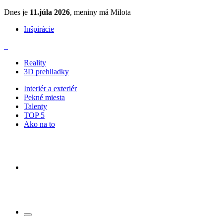
Dnes je
11.júla 2026
, meniny má Milota
Inšpirácie
Reality
3D prehliadky
Interiér a exteriér
Pekné miesta
Talenty
TOP 5
Ako na to