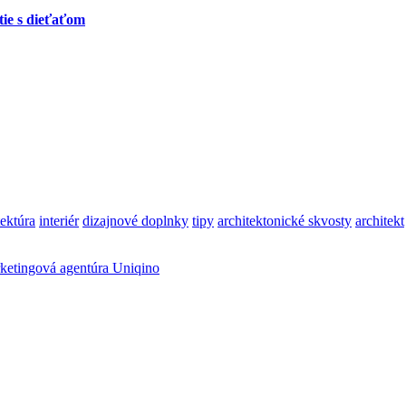
tie s dieťaťom
tektúra
interiér
dizajnové doplnky
tipy
architektonické skvosty
architekt
ketingová agentúra Uniqino