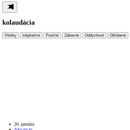
kolaudácia
Všetky
Inšpiratíve
Poučné
Zábavné
Oddychové
Obľúbené
20. januára
Ako na to