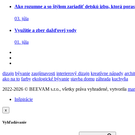
Ako rozumne a so štýlom zariadiť detskú izbu, ktorá poras
03. júla
Využitie a zber dažďovej vody
01. júla
dizajn
bývanie
zaujímavosti
interierový dizajn
kreatívne nápady
archi
ako na to
farby
ekologické bývanie
stavba domu
záhrada
kuchyňa
2022-2026 © BEEVAM s.r.o., všetky práva vyhradené, vytvorila
mar
Inšpirácie
x
Vyhľadávanie