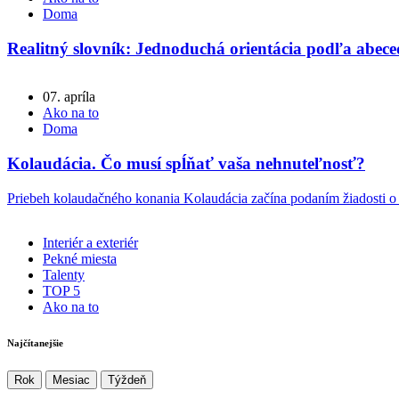
Doma
Realitný slovník: Jednoduchá orientácia podľa abec
07. apríla
Ako na to
Doma
Kolaudácia. Čo musí spĺňať vaša nehnuteľnosť?
Priebeh kolaudačného konania Kolaudácia začína podaním žiadosti o
Interiér a exteriér
Pekné miesta
Talenty
TOP 5
Ako na to
Najčítanejšie
Rok
Mesiac
Týždeň