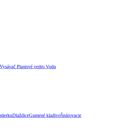
u Vysávač Plastové vedro Vodu
stierkuDlaždiceGumené kladivoŠpárovacie