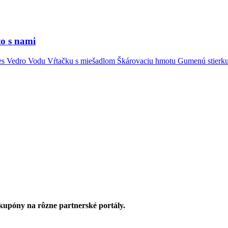
o s nami
mes Vedro Vodu Vŕtačku s miešadlom Škárovaciu hmotu Gumenú stierk
upóny na rôzne partnerské portály.