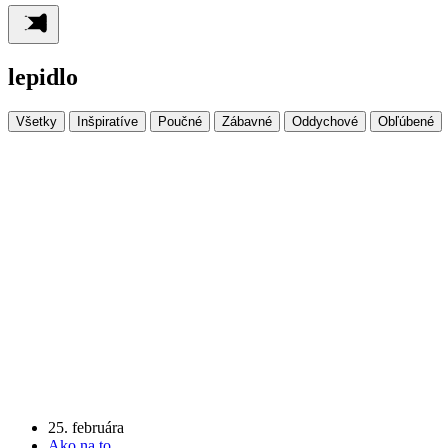
lepidlo
Všetky
Inšpiratíve
Poučné
Zábavné
Oddychové
Obľúbené
25. februára
Ako na to