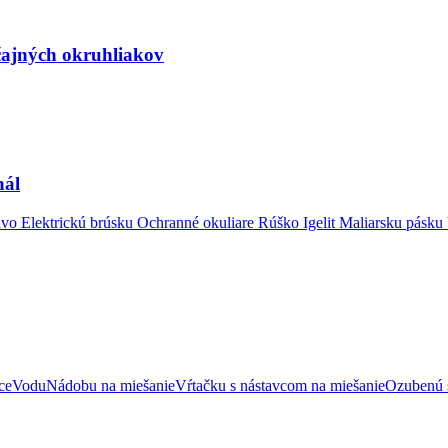
yčajných okruhliakov
nál
ivo Elektrickú brúsku Ochranné okuliare Rúško Igelit Maliarsku pásk
ceVoduNádobu na miešanieVŕtačku s nástavcom na miešanieOzubenú 