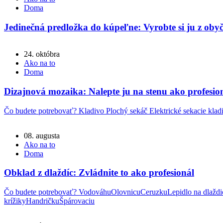
Doma
Jedinečná predložka do kúpeľne: Vyrobte si ju z ob
24. októbra
Ako na to
Doma
Dizajnová mozaika: Nalepte ju na stenu ako profesio
Čo budete potrebovať? Kladivo Plochý sekáč Elektrické sekacie klad
08. augusta
Ako na to
Doma
Obklad z dlaždíc: Zvládnite to ako profesionál
Čo budete potrebovať? VodováhuOlovnicuCeruzkuLepidlo na dlaždi
krížikyHandričkuŠpárovaciu