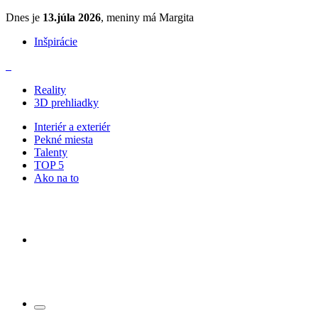
Dnes je
13.júla 2026
, meniny má Margita
Inšpirácie
Reality
3D prehliadky
Interiér a exteriér
Pekné miesta
Talenty
TOP 5
Ako na to