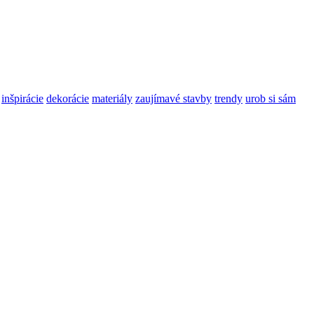
inšpirácie
dekorácie
materiály
zaujímavé stavby
trendy
urob si sám