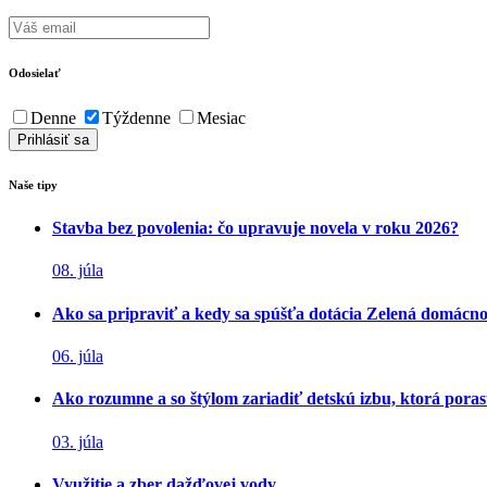
Odosielať
Denne
Týždenne
Mesiac
Naše tipy
Stavba bez povolenia: čo upravuje novela v roku 2026?
08. júla
Ako sa pripraviť a kedy sa spúšťa dotácia Zelená domácn
06. júla
Ako rozumne a so štýlom zariadiť detskú izbu, ktorá poras
03. júla
Využitie a zber dažďovej vody