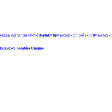
tektúra
interiér
dizajnové doplnky
tipy
architektonické skvosty
architekt
ketingová agentúra Uniqino