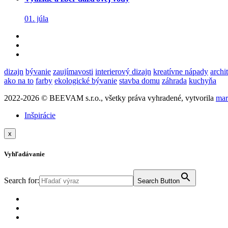
01. júla
dizajn
bývanie
zaujímavosti
interierový dizajn
kreatívne nápady
archi
ako na to
farby
ekologické bývanie
stavba domu
záhrada
kuchyňa
2022-2026 © BEEVAM s.r.o., všetky práva vyhradené, vytvorila
mar
Inšpirácie
x
Vyhľadávanie
Search for:
Search Button