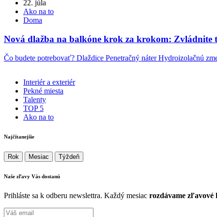
22. júla
Ako na to
Doma
Nová dlažba na balkóne krok za krokom: Zvládnite t
Čo budete potrebovať? Dlaždice Penetračný náter Hydroizolačnú z
Interiér a exteriér
Pekné miesta
Talenty
TOP 5
Ako na to
Najčítanejšie
Rok
Mesiac
Týždeň
Naše zľavy Vás
dostanú
Prihláste sa k odberu newslettra. Každý mesiac
rozdávame zľavové k