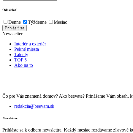
Odosielať
Denne
Týždenne
Mesiac
Newsletter
Interiér a exteriér
Pekné miesta
Talenty
TOP 5
Ako na to
Čo pre Vás znamená domov? Ako beevate? Prinášame Vám obsah, ktorý 
redakcia@beevam.sk
Newsletter
Prihláste sa k odberu newslettra. Každý mesiac rozdávame zľavové ku