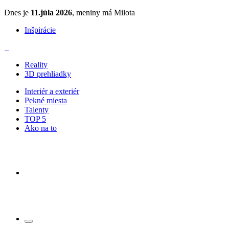
Dnes je
11.júla 2026
, meniny má Milota
Inšpirácie
Reality
3D prehliadky
Interiér a exteriér
Pekné miesta
Talenty
TOP 5
Ako na to