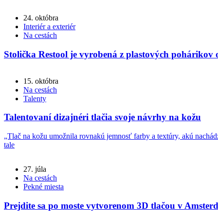
24. októbra
Interiér a exteriér
Na cestách
Stolička Restool je vyrobená z plastových pohárikov 
15. októbra
Na cestách
Talenty
Talentovaní dizajnéri tlačia svoje návrhy na kožu
„Tlač na kožu umožnila rovnakú jemnosť farby a textúry, akú nachá
tale
27. júla
Na cestách
Pekné miesta
Prejdite sa po moste vytvorenom 3D tlačou v Amster