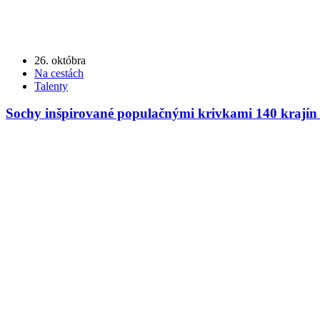
26. októbra
Na cestách
Talenty
Sochy inšpirované populačnými krivkami 140 krajín 