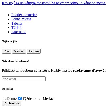
Kto stojí za unikátnym mostom? Za návrhom tohto unikátneho mosta s
Interiér a exteriér
Pekné miesta
Talenty
TOP 5
Ako na to
Najčítanejšie
Rok
Mesiac
Týždeň
Naše zľavy Vás
dostanú
Prihláste sa k odberu newslettra. Každý mesiac
rozdávame zľavové k
Odosielať
Denne
Týždenne
Mesiac