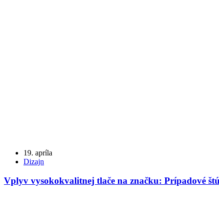
19. apríla
Dizajn
Vplyv vysokokvalitnej tlače na značku: Prípadové š