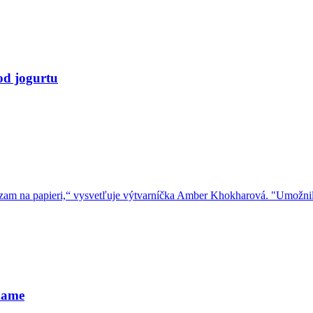
od jogurtu
dzam na papieri,“ vysvetľuje výtvarníčka Amber Khokharová. "Umožnil
dame