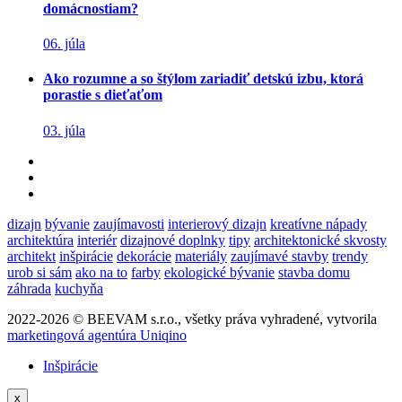
domácnostiam?
06. júla
Ako rozumne a so štýlom zariadiť detskú izbu, ktorá
porastie s dieťaťom
03. júla
dizajn
bývanie
zaujímavosti
interierový dizajn
kreatívne nápady
architektúra
interiér
dizajnové doplnky
tipy
architektonické skvosty
architekt
inšpirácie
dekorácie
materiály
zaujímavé stavby
trendy
urob si sám
ako na to
farby
ekologické bývanie
stavba domu
záhrada
kuchyňa
2022-2026 © BEEVAM s.r.o., všetky práva vyhradené, vytvorila
marketingová agentúra Uniqino
Inšpirácie
x