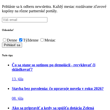
Prihláste sa k odberu newslettra. Každý mesiac rozdávame zľavové
kupóny na rôzne partnerské portály.
Odosielať
Denne
Týždenne
Mesiac
Naše tipy
Čo sa stane so sutinou po demolácii - recyklovať či
skládkovať?
13. júla
Stavba bez povolenia: čo upravuje novela v roku 2026?
08. júla
Ako sa pripraviť a kedy sa spúšťa dotácia Zelená