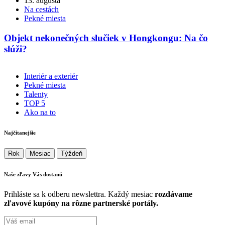
13. augusta
Na cestách
Pekné miesta
Objekt nekonečných slučiek v Hongkongu: Na čo
slúži?
Interiér a exteriér
Pekné miesta
Talenty
TOP 5
Ako na to
Najčítanejšie
Rok
Mesiac
Týždeň
Naše zľavy Vás
dostanú
Prihláste sa k odberu newslettra. Každý mesiac
rozdávame
zľavové kupóny na rôzne partnerské portály.