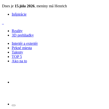
Dnes je
15.júla 2026
, meniny má Henrich
Inšpirácie
Reality
3D prehliadky
Interiér a exteriér
Pekné miesta
Talenty
TOP 5
Ako na to