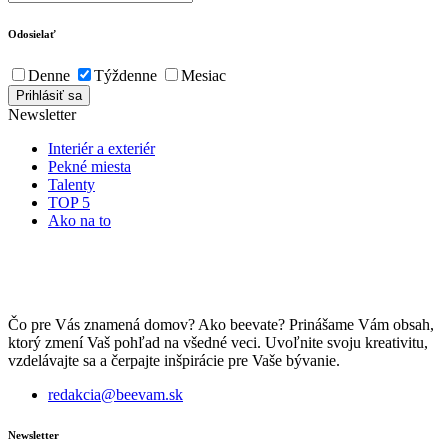
Odosielať
Denne
Týždenne
Mesiac
Newsletter
Interiér a exteriér
Pekné miesta
Talenty
TOP 5
Ako na to
Čo pre Vás znamená domov? Ako beevate? Prinášame Vám obsah,
ktorý zmení Vaš pohľad na všedné veci. Uvoľnite svoju kreativitu,
vzdelávajte sa a čerpajte inšpirácie pre Vaše bývanie.
redakcia@beevam.sk
Newsletter