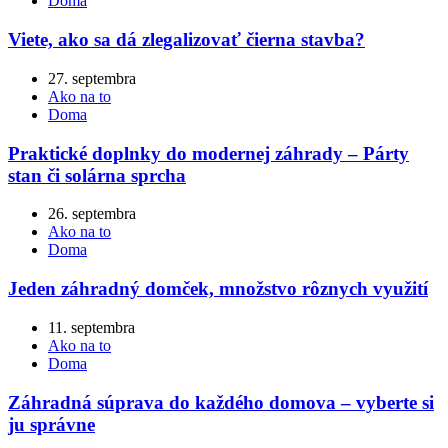
Doma
Viete, ako sa dá zlegalizovať čierna stavba?
27. septembra
Ako na to
Doma
Praktické doplnky do modernej záhrady – Párty
stan či solárna sprcha
26. septembra
Ako na to
Doma
Jeden záhradný domček, množstvo rôznych využití
11. septembra
Ako na to
Doma
Záhradná súprava do každého domova – vyberte si
ju správne