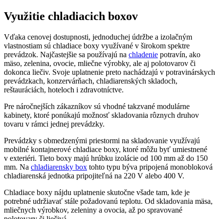
Využitie chladiacich boxov
Vďaka cenovej dostupnosti, jednoduchej údržbe a izolačným
vlastnostiam sú chladiace boxy využívané v širokom spektre
prevádzok. Najčastejšie sa používajú na
chladenie
potravín, ako
mäso, zelenina, ovocie, mliečne výrobky, ale aj polotovarov či
dokonca liečiv. Svoje uplatnenie preto nachádzajú v potravinárskych
prevádzkach, konzervárňach, chladiarenských skladoch,
reštauráciách, hoteloch i zdravotníctve.
Pre náročnejších zákazníkov sú vhodné takzvané modulárne
kabinety, ktoré ponúkajú možnosť skladovania rôznych druhov
tovaru v rámci jednej prevádzky.
Prevádzky s obmedzenými priestormi na skladovanie využívajú
mobilné kontajnerové chladiace boxy, ktoré môžu byť umiestnené
v exteriéri. Tieto boxy majú hrúbku izolácie od 100 mm až do 150
mm. Na
chladiarensky box
tohto typu býva pripojená monobloková
chladiarenská jednotka pripojiteľná na 220 V alebo 400 V.
Chladiace boxy nájdu uplatnenie skutočne všade tam, kde je
potrebné udržiavať stále požadovanú teplotu. Od skladovania mäsa,
mliečnych výrobkov, zeleniny a ovocia, až po spravované
polotovary či liečivá.