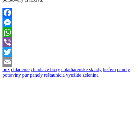
Facebook
Messenger
WhatsApp
Viber
Twitter
box
chladenie
chladiace boxy
chladiarenske sklady
liečivo
panely
Email
potraviny
pur panely
reštaurácia
využitie
zelenina