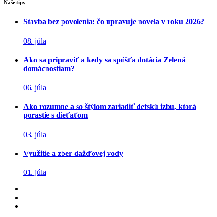
Naše tipy
Stavba bez povolenia: čo upravuje novela v roku 2026?
08. júla
Ako sa pripraviť a kedy sa spúšťa dotácia Zelená
domácnostiam?
06. júla
Ako rozumne a so štýlom zariadiť detskú izbu, ktorá
porastie s dieťaťom
03. júla
Využitie a zber dažďovej vody
01. júla