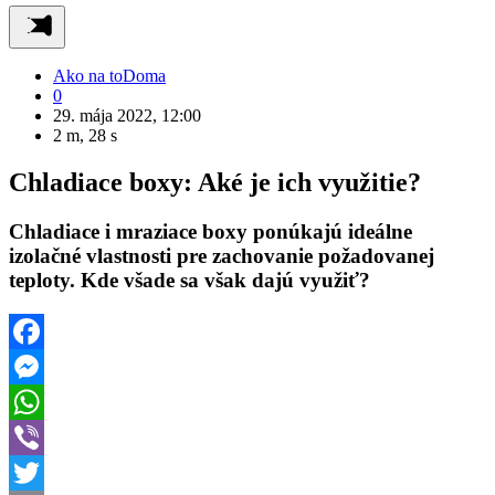
Ako na to
Doma
0
29. mája 2022, 12:00
2 m, 28 s
Chladiace boxy: Aké je ich využitie?
Chladiace i mraziace boxy ponúkajú ideálne
izolačné vlastnosti pre zachovanie požadovanej
teploty. Kde všade sa však dajú využiť?
Facebook
Messenger
WhatsApp
Viber