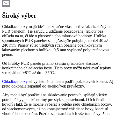
Twitter
Email
Široký výber
Chladiace boxy majú ideálne izolačné vlastnosti vďaka izolačným
PUR panelom. Tie zaručujú udržanie požadovanej teploty bez
ohľadu na to, či ide o plusové alebo mínusové hodnoty. Hrúbka
spomínaných PUR panelov sa najčastejšie pohybuje medzi 40 až
240 mm. Panely sú zo všetkých strán obalené pozinkovaným
lakovaným plechom s hrúbkou 0,5 mm vyplnené polyuretánovou
penou.
Od hrúbky PUR panelu priamo závisia aj izolačné vlastnosti
konkrétneho chladiaceho boxu. Tieto boxy môžu udržiavať teploty
v rozpätí od +8°C až do – 35°C.
Chladiace boxy
sú vyrábané na mieru podľa požiadaviek klienta. Aj
preto dokonale zapadnú do akejkoľvek prevádzky.
Aby mohli byť použité i na skladovanie potravín, spĺňajú všetky
potrebné hygienické normy pre styk s potravinami. O ich flexibilite
hovorí i fakt, že je možné vyberať z celého radu chladiacich boxov,
od viackomorových, až po kontajnerové chladiace boxy, ktoré sú
vhodné i do exteriéru. Pozrite sa s nami na ich všestranné využitie.