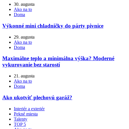
30. augusta
Ako na to
Doma
Výkonné mini chladničky do párty pivnice
29. augusta
Ako na to
Doma
Maximálne teplo a minimálna výška? Moderné
vykurovanie bez starostí
21. augusta
Ako na to
Doma
Ako ukotviť plechovú garáž?
Interiér a exteriér
Pekné miesta
Talenty
TOP 5