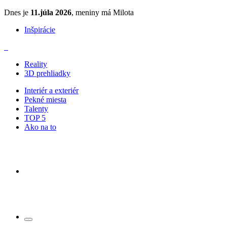
Dnes je
11.júla 2026
, meniny má Milota
Inšpirácie
Reality
3D prehliadky
Interiér a exteriér
Pekné miesta
Talenty
TOP 5
Ako na to