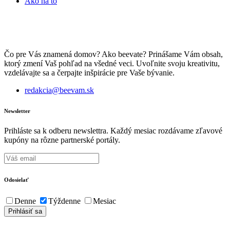
Ako na to
Čo pre Vás znamená domov? Ako beevate? Prinášame Vám obsah,
ktorý zmení Vaš pohľad na všedné veci. Uvoľnite svoju kreativitu,
vzdelávajte sa a čerpajte inšpirácie pre Vaše bývanie.
redakcia@beevam.sk
Newsletter
Prihláste sa k odberu newslettra. Každý mesiac rozdávame zľavové
kupóny na rôzne partnerské portály.
Odosielať
Denne
Týždenne
Mesiac