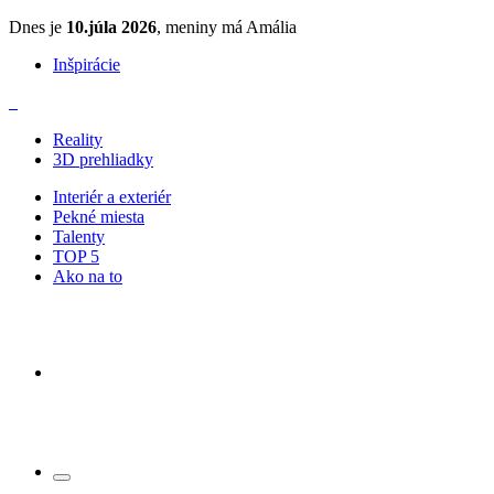
Dnes je
10.júla 2026
, meniny má Amália
Inšpirácie
Reality
3D prehliadky
Interiér a exteriér
Pekné miesta
Talenty
TOP 5
Ako na to