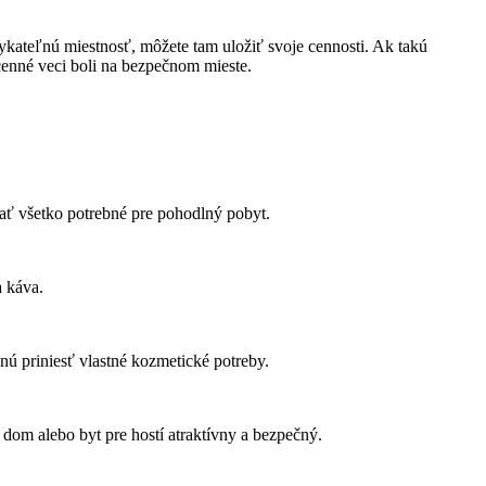
ykateľnú miestnosť, môžete tam uložiť svoje cennosti. Ak takú
cenné veci boli na bezpečnom mieste.
mať všetko potrebné pre pohodlný pobyt.
a káva.
nú priniesť vlastné kozmetické potreby.
š dom alebo byt pre hostí atraktívny a bezpečný.