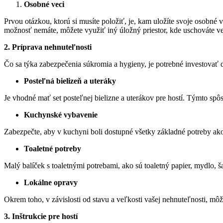
Osobné veci
Prvou otázkou, ktorú si musíte položiť, je, kam uložíte svoje osobn
možnosť nemáte, môžete využiť iný úložný priestor, kde uschováte ve
2. Príprava nehnuteľnosti
Čo sa týka zabezpečenia súkromia a hygieny, je potrebné investovať d
Posteľná bielizeň a uteráky
Je vhodné mať set posteľnej bielizne a uterákov pre hostí. Týmto spô
Kuchynské vybavenie
Zabezpečte, aby v kuchyni boli dostupné všetky základné potreby ako r
Toaletné potreby
Malý balíček s toaletnými potrebami, ako sú toaletný papier, mydlo, 
Lokálne opravy
Okrem toho, v závislosti od stavu a veľkosti vašej nehnuteľnosti, môže
3. Inštrukcie pre hostí