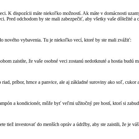
é veci. K dispozícii máte niekoľko možností. Ak máte v domácnosti uzam
ci. Pred odchodom by ste mali zabezpečiť, aby všetky vaše dôležité a 
o nového vybavenia. Tu je niekoľko vecí, ktoré by ste mali zvážiť:
sobom zaistíte, že vaše osobné veci zostanú nedotknuté a hostia budú 
iad, príbor, hrnce a panvice, ale aj základné suroviny ako soľ, cukor 
šampón a kondicionér, môže byť veľmi užitočný pre hostí, ktorí si zabud
te tiež investovať do menších opráv a údržby, aby ste zaistili, že je vá