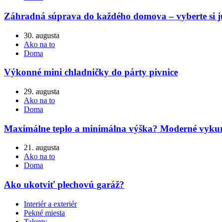
Záhradná súprava do každého domova – vyberte si j
30. augusta
Ako na to
Doma
Výkonné mini chladničky do párty pivnice
29. augusta
Ako na to
Doma
Maximálne teplo a minimálna výška? Moderné vykuro
21. augusta
Ako na to
Doma
Ako ukotviť plechovú garáž?
Interiér a exteriér
Pekné miesta
Talenty