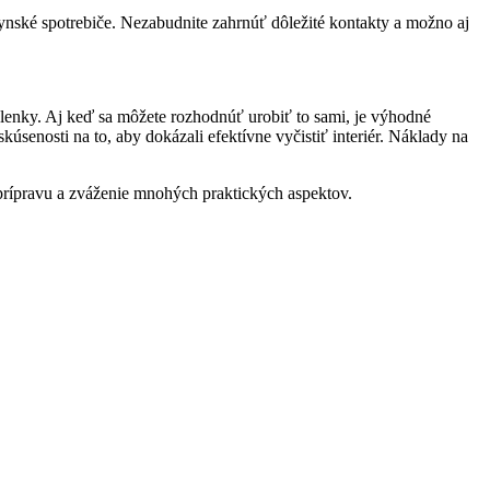
hynské spotrebiče. Nezabudnite zahrnúť dôležité kontakty a možno aj
volenky. Aj keď sa môžete rozhodnúť urobiť to sami, je výhodné
 skúsenosti na to, aby dokázali efektívne vyčistiť interiér. Náklady na
prípravu a zváženie mnohých praktických aspektov.