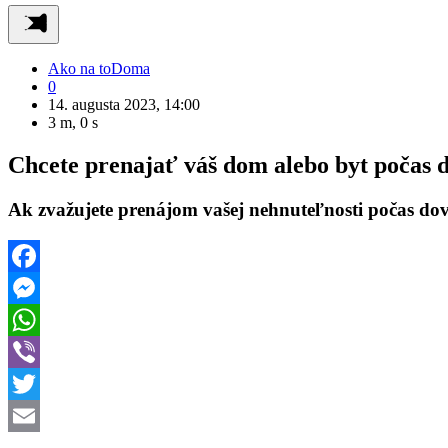
Ako na to
Doma
0
14. augusta 2023, 14:00
3 m, 0 s
Chcete prenajať váš dom alebo byt počas 
Ak zvažujete prenájom vašej nehnuteľnosti počas dov
Facebook
Messenger
WhatsApp
Viber
Twitter
Email