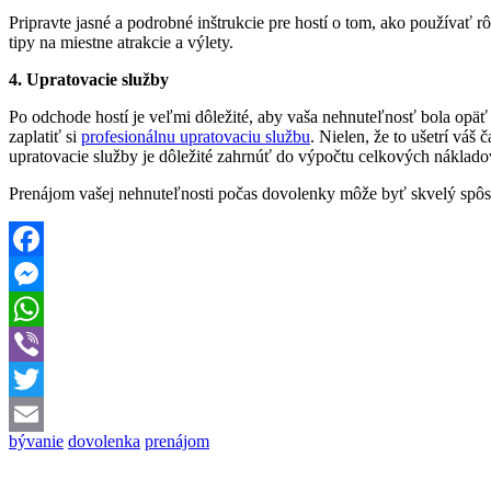
Pripravte jasné a podrobné inštrukcie pre hostí o tom, ako používať 
tipy na miestne atrakcie a výlety.
4. Upratovacie služby
Po odchode hostí je veľmi dôležité, aby vaša nehnuteľnosť bola opäť 
zaplatiť si
profesionálnu upratovaciu službu
. Nielen, že to ušetrí váš 
upratovacie služby je dôležité zahrnúť do výpočtu celkových náklado
Prenájom vašej nehnuteľnosti počas dovolenky môže byť skvelý spôso
Facebook
Messenger
WhatsApp
Viber
Twitter
bývanie
dovolenka
prenájom
Email