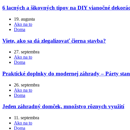
6 lacných a šikovných tipov na DIY vianočné dekorác
19. augusta
Ako na to
Doma
Viete, ako sa dá zlegalizovať čierna stavba?
27. septembra
Ako na to
Doma
Praktické doplnky do modernej záhrady – Párty stan 
26. septembra
Ako na to
Doma
Jeden záhradný domček, množstvo rôznych využití
11. septembra
Ako na to
Doma