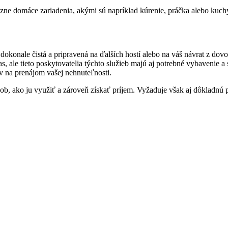
rôzne domáce zariadenia, akými sú napríklad kúrenie, práčka alebo kuc
dokonale čistá a pripravená na ďalších hostí alebo na váš návrat z do
čas, ale tieto poskytovatelia týchto služieb majú aj potrebné vybavenie a
v na prenájom vašej nehnuteľnosti.
b, ako ju využiť a zároveň získať príjem. Vyžaduje však aj dôkladnú 