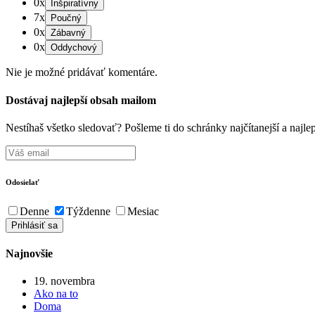
0x
7x
0x
0x
Nie je možné pridávať komentáre.
Dostávaj najlepší obsah mailom
Nestíhaš všetko sledovať? Pošleme ti do schránky najčítanejší a naj
Odosielať
Denne
Týždenne
Mesiac
Najnovšie
19. novembra
Ako na to
Doma