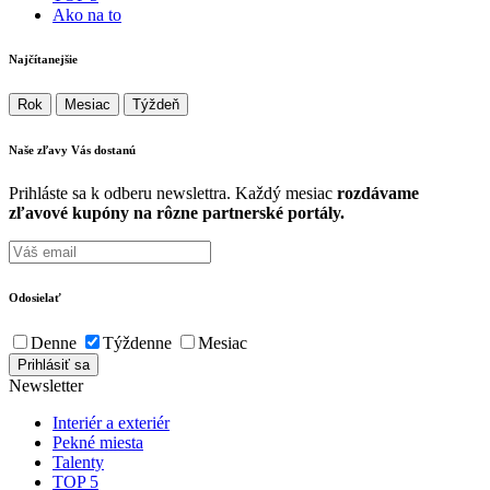
Ako na to
Najčítanejšie
Rok
Mesiac
Týždeň
Naše zľavy Vás
dostanú
Prihláste sa k odberu newslettra. Každý mesiac
rozdávame
zľavové kupóny na rôzne partnerské portály.
Odosielať
Denne
Týždenne
Mesiac
Newsletter
Interiér a exteriér
Pekné miesta
Talenty
TOP 5