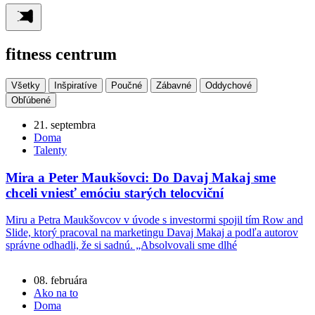
fitness centrum
Všetky
Inšpiratíve
Poučné
Zábavné
Oddychové
Obľúbené
21. septembra
Doma
Talenty
Mira a Peter Maukšovci: Do Davaj Makaj sme
chceli vniesť emóciu starých telocviční
Miru a Petra Maukšovcov v úvode s investormi spojil tím Row and
Slide, ktorý pracoval na marketingu Davaj Makaj a podľa autorov
správne odhadli, že si sadnú. „Absolvovali sme dlhé
08. februára
Ako na to
Doma