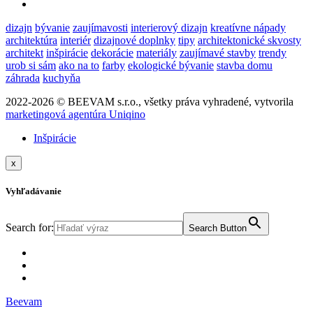
dizajn
bývanie
zaujímavosti
interierový dizajn
kreatívne nápady
architektúra
interiér
dizajnové doplnky
tipy
architektonické skvosty
architekt
inšpirácie
dekorácie
materiály
zaujímavé stavby
trendy
urob si sám
ako na to
farby
ekologické bývanie
stavba domu
záhrada
kuchyňa
2022-2026 © BEEVAM s.r.o., všetky práva vyhradené, vytvorila
marketingová agentúra Uniqino
Inšpirácie
x
Vyhľadávanie
Search for:
Search Button
Beevam