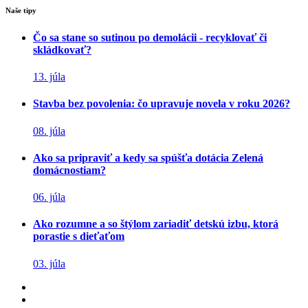
Naše tipy
Čo sa stane so sutinou po demolácii - recyklovať či
skládkovať?
13. júla
Stavba bez povolenia: čo upravuje novela v roku 2026?
08. júla
Ako sa pripraviť a kedy sa spúšťa dotácia Zelená
domácnostiam?
06. júla
Ako rozumne a so štýlom zariadiť detskú izbu, ktorá
porastie s dieťaťom
03. júla