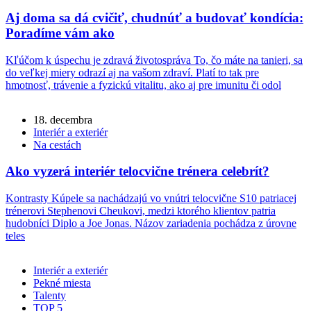
Aj doma sa dá cvičiť, chudnúť a budovať kondícia:
Poradíme vám ako
Kľúčom k úspechu je zdravá životospráva To, čo máte na tanieri, sa
do veľkej miery odrazí aj na vašom zdraví. Platí to tak pre
hmotnosť, trávenie a fyzickú vitalitu, ako aj pre imunitu či odol
18. decembra
Interiér a exteriér
Na cestách
Ako vyzerá interiér telocvične trénera celebrít?
Kontrasty Kúpele sa nachádzajú vo vnútri telocvične S10 patriacej
trénerovi Stephenovi Cheukovi, medzi ktorého klientov patria
hudobníci Diplo a Joe Jonas. Názov zariadenia pochádza z úrovne
teles
Interiér a exteriér
Pekné miesta
Talenty
TOP 5