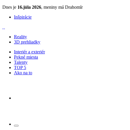
Dnes je
16.júla 2026
, meniny má Drahomír
Inšpirácie
Reality
3D prehliadky
Interiér a exteriér
Pekné miesta
Talenty
TOP 5
Ako na to