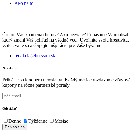
Ako na to
Čo pre Vás znamená domov? Ako beevate? Prinášame Vám obsah,
ktorý zmení Vaš pohľad na všedné veci. Uvoľnite svoju kreativitu,
vzdelávajte sa a čerpajte inšpirácie pre Vaše bývanie.
redakcia@beevam.sk
Newsletter
Prihláste sa k odberu newslettra. Každý mesiac rozdávame zľavové
kupóny na rôzne partnerské portály.
Odosielať
Denne
Týždenne
Mesiac