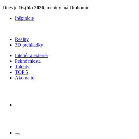
Dnes je
16.júla 2026
, meniny má Drahomír
Inšpirácie
Reality
3D prehliadky
Interiér a exteriér
Pekné miesta
Talenty
TOP 5
Ako na to