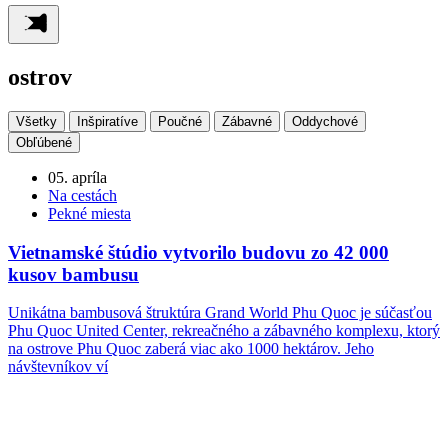
ostrov
Všetky
Inšpiratíve
Poučné
Zábavné
Oddychové
Obľúbené
05. apríla
Na cestách
Pekné miesta
Vietnamské štúdio vytvorilo budovu zo 42 000
kusov bambusu
Unikátna bambusová štruktúra Grand World Phu Quoc je súčasťou
Phu Quoc United Center, rekreačného a zábavného komplexu, ktorý
na ostrove Phu Quoc zaberá viac ako 1000 hektárov. Jeho
návštevníkov ví