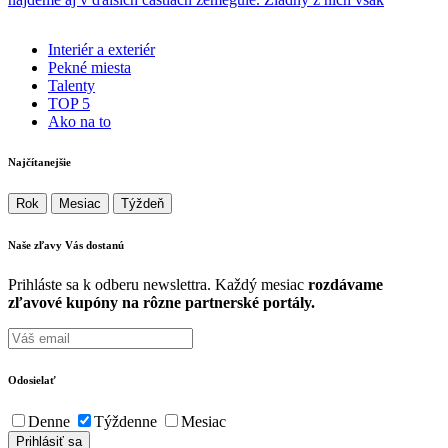
Interiér a exteriér
Pekné miesta
Talenty
TOP 5
Ako na to
Najčítanejšie
Rok
Mesiac
Týždeň
Naše zľavy Vás
dostanú
Prihláste sa k odberu newslettra. Každý mesiac
rozdávame
zľavové kupóny na rôzne partnerské portály.
Odosielať
Denne
Týždenne
Mesiac