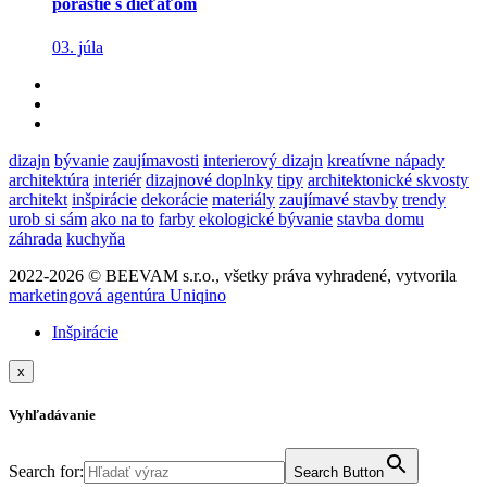
porastie s dieťaťom
03. júla
dizajn
bývanie
zaujímavosti
interierový dizajn
kreatívne nápady
architektúra
interiér
dizajnové doplnky
tipy
architektonické skvosty
architekt
inšpirácie
dekorácie
materiály
zaujímavé stavby
trendy
urob si sám
ako na to
farby
ekologické bývanie
stavba domu
záhrada
kuchyňa
2022-2026 © BEEVAM s.r.o., všetky práva vyhradené, vytvorila
marketingová agentúra Uniqino
Inšpirácie
x
Vyhľadávanie
Search for:
Search Button