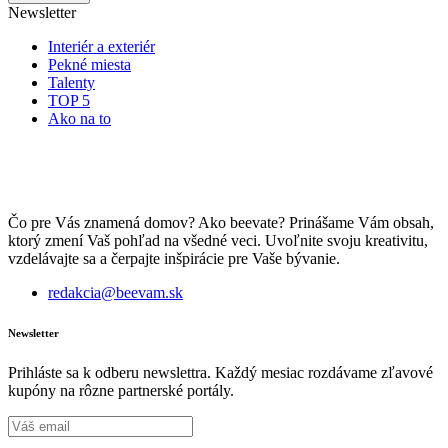
Newsletter
Interiér a exteriér
Pekné miesta
Talenty
TOP 5
Ako na to
Čo pre Vás znamená domov? Ako beevate? Prinášame Vám obsah,
ktorý zmení Vaš pohľad na všedné veci. Uvoľnite svoju kreativitu,
vzdelávajte sa a čerpajte inšpirácie pre Vaše bývanie.
redakcia@beevam.sk
Newsletter
Prihláste sa k odberu newslettra. Každý mesiac rozdávame zľavové
kupóny na rôzne partnerské portály.