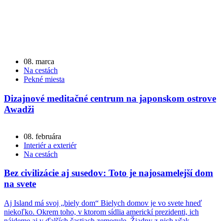
08. marca
Na cestách
Pekné miesta
Dizajnové meditačné centrum na japonskom ostrove
Awadži
08. februára
Interiér a exteriér
Na cestách
Bez civilizácie aj susedov: Toto je najosamelejší dom
na svete
Aj Island má svoj „biely dom“ Bielych domov je vo svete hneď
niekoľko. Okrem toho, v ktorom sídlia americkí prezidenti, ich
nájdeme aj v ďalších častiach zemegule. Žiadny z nich však