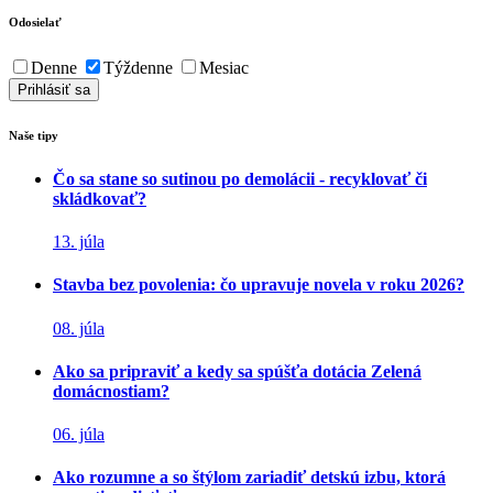
Odosielať
Denne
Týždenne
Mesiac
Naše tipy
Čo sa stane so sutinou po demolácii - recyklovať či
skládkovať?
13. júla
Stavba bez povolenia: čo upravuje novela v roku 2026?
08. júla
Ako sa pripraviť a kedy sa spúšťa dotácia Zelená
domácnostiam?
06. júla
Ako rozumne a so štýlom zariadiť detskú izbu, ktorá