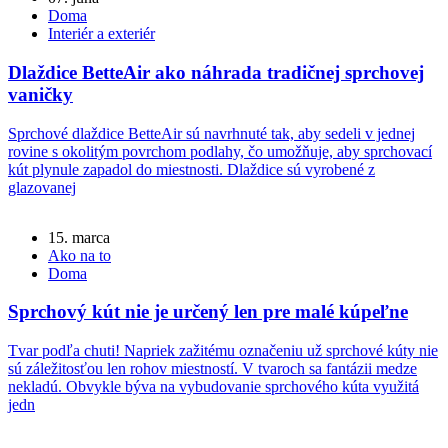
Doma
Interiér a exteriér
Dlaždice BetteAir ako náhrada tradičnej sprchovej
vaničky
Sprchové dlaždice BetteAir sú navrhnuté tak, aby sedeli v jednej
rovine s okolitým povrchom podlahy, čo umožňuje, aby sprchovací
kút plynule zapadol do miestnosti. Dlaždice sú vyrobené z
glazovanej
15. marca
Ako na to
Doma
Sprchový kút nie je určený len pre malé kúpeľne
Tvar podľa chuti! Napriek zažitému označeniu už sprchové kúty nie
sú záležitosťou len rohov miestností. V tvaroch sa fantázii medze
nekladú. Obvykle býva na vybudovanie sprchového kúta využitá
jedn