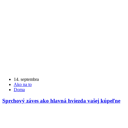
14. septembra
Ako na to
Doma
Sprchový záves ako hlavná hviezda vašej kúpeľne