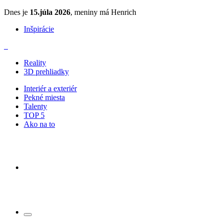
Dnes je
15.júla 2026
, meniny má Henrich
Inšpirácie
Reality
3D prehliadky
Interiér a exteriér
Pekné miesta
Talenty
TOP 5
Ako na to