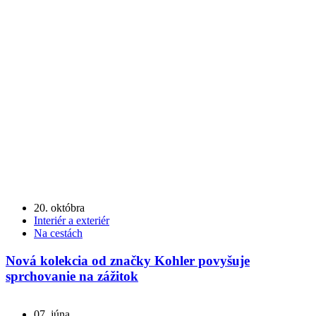
20. októbra
Interiér a exteriér
Na cestách
Nová kolekcia od značky Kohler povyšuje
sprchovanie na zážitok
07. júna