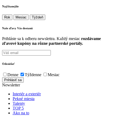
Najčítanejšie
Rok
Mesiac
Týždeň
Naše zľavy Vás
dostanú
Prihláste sa k odberu newslettra. Každý mesiac
rozdávame
zľavové kupóny na rôzne partnerské portály.
Odosielať
Denne
Týždenne
Mesiac
Newsletter
Interiér a exteriér
Pekné miesta
Talenty
TOP 5
Ako na to