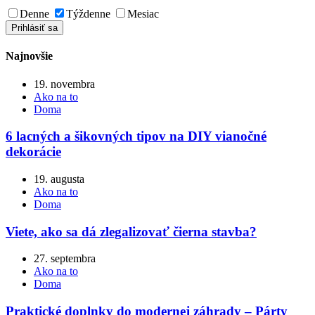
Denne
Týždenne
Mesiac
Najnovšie
19. novembra
Ako na to
Doma
6 lacných a šikovných tipov na DIY vianočné
dekorácie
19. augusta
Ako na to
Doma
Viete, ako sa dá zlegalizovať čierna stavba?
27. septembra
Ako na to
Doma
Praktické doplnky do modernej záhrady – Párty