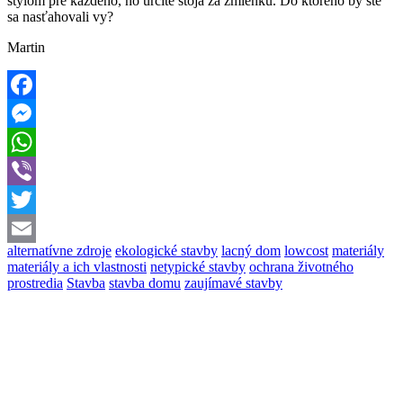
štýlom pre každého, no určite stoja za zmienku. Do ktorého by ste
sa nasťahovali vy?
Martin
Facebook
Messenger
WhatsApp
Viber
Twitter
alternatívne zdroje
ekologické stavby
lacný dom
lowcost
materiály
Email
materiály a ich vlastnosti
netypické stavby
ochrana životného
prostredia
Stavba
stavba domu
zaujímavé stavby