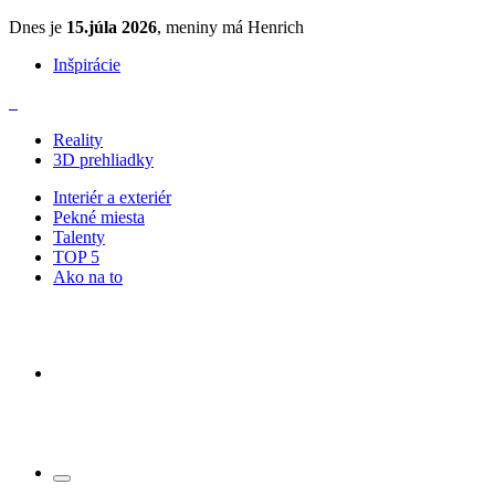
Dnes je
15.júla 2026
, meniny má Henrich
Inšpirácie
Reality
3D prehliadky
Interiér a exteriér
Pekné miesta
Talenty
TOP 5
Ako na to