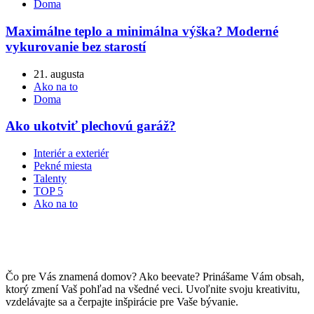
Doma
Maximálne teplo a minimálna výška? Moderné
vykurovanie bez starostí
21. augusta
Ako na to
Doma
Ako ukotviť plechovú garáž?
Interiér a exteriér
Pekné miesta
Talenty
TOP 5
Ako na to
Čo pre Vás znamená domov? Ako beevate? Prinášame Vám obsah,
ktorý zmení Vaš pohľad na všedné veci. Uvoľnite svoju kreativitu,
vzdelávajte sa a čerpajte inšpirácie pre Vaše bývanie.