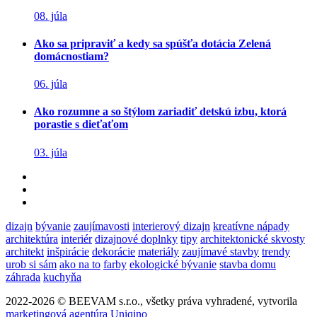
08. júla
Ako sa pripraviť a kedy sa spúšťa dotácia Zelená
domácnostiam?
06. júla
Ako rozumne a so štýlom zariadiť detskú izbu, ktorá
porastie s dieťaťom
03. júla
dizajn
bývanie
zaujímavosti
interierový dizajn
kreatívne nápady
architektúra
interiér
dizajnové doplnky
tipy
architektonické skvosty
architekt
inšpirácie
dekorácie
materiály
zaujímavé stavby
trendy
urob si sám
ako na to
farby
ekologické bývanie
stavba domu
záhrada
kuchyňa
2022-2026 © BEEVAM s.r.o., všetky práva vyhradené, vytvorila
marketingová agentúra Uniqino