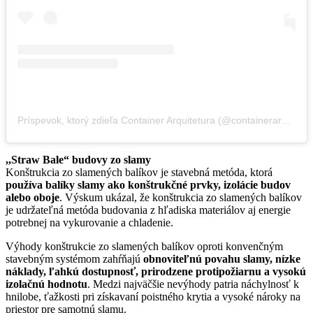
Príspevok, ktorý zdieľa Container Arquitetura (@containerarquitetura)
,,Straw Bale“ budovy zo slamy
Konštrukcia zo slamených balíkov je stavebná metóda, ktorá
používa balíky slamy ako konštrukčné prvky, izolácie budov
alebo oboje
. Výskum ukázal, že konštrukcia zo slamených balíkov
je udržateľná metóda budovania z hľadiska materiálov aj energie
potrebnej na vykurovanie a chladenie.
Výhody konštrukcie zo slamených balíkov oproti konvenčným
stavebným systémom zahŕňajú
obnoviteľnú povahu slamy, nízke
náklady, ľahkú dostupnosť, prirodzene protipožiarnu a vysokú
izolačnú hodnotu
. Medzi najväčšie nevýhody patria náchylnosť k
hnilobe, ťažkosti pri získavaní poistného krytia a vysoké nároky na
priestor pre samotnú slamu.