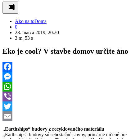
Ako na to
Doma
0
28. marca 2019, 20:20
3 m, 53 s
Eko je cool? V stavbe domov určite áno
Facebook
Messenger
WhatsApp
Viber
Twitter
Email
,,Earthships“ budovy z recyklovaného materiálu
,,Earthships“ budovy sú sebestačné stavby, primárne určené pre