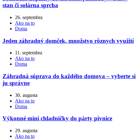
stan či solárna sprcha
26. septembra
Ako na to
Doma
Jeden záhradný domček, množstvo rôznych využití
11. septembra
Ako na to
Doma
Záhradná súprava do každého domova – vyberte si
ju správne
30. augusta
Ako na to
Doma
Výkonné mini chladničky do párty pivnice
29. augusta
Ako na to