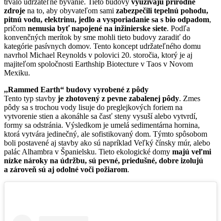
trvalo udržateľné bývanie. Tieto budovy
využívajú prírodné
zdroje
na to, aby obyvateľom sami
zabezpečili tepelnú pohodu,
pitnú vodu, elektrinu, jedlo a vysporiadanie sa s bio odpadom
,
pričom
nemusia byť napojené na inžinierske siete
. Podľa
konvenčných merítok by sme mohli tieto budovy zaradiť do
kategórie pasívnych domov. Tento koncept udržateľného domu
navrhol Michael Reynolds v polovici 20. storočia, ktorý je aj
majiteľom spoločnosti Earthship Biotecture v Taos v Novom
Mexiku.
,,Rammed Earth“ budovy vyrobené z pôdy
Tento typ stavby
je zhotovený z pevne zabalenej pôdy
. Zmes
pôdy sa s trochou vody lisuje do preglejkových foriem na
vytvorenie stien a akonáhle sa časť steny vysuší alebo vytvrdí,
formy sa odstránia. Výsledkom je umelá sedimentárna hornina,
ktorá vytvára jedinečný, ale sofistikovaný dom. Týmto spôsobom
boli postavené aj stavby ako sú napríklad Veľký čínsky múr, alebo
palác Alhambra v Španielsku. Tieto ekologické domy
majú veľmi
nízke nároky na údržbu, sú pevné, priedušné, dobre izolujú
a zároveň sú aj odolné voči požiarom
.