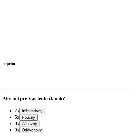
noprint
Aký bol pre Vás tento článok?
7x
5x
0x
0x