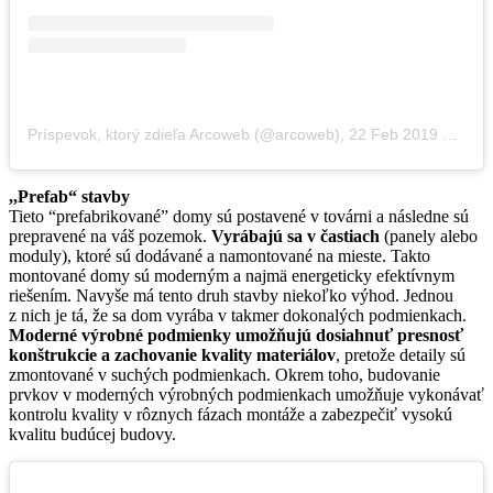
Príspevok, ktorý zdieľa Arcoweb (@arcoweb)
,
22 Feb 2019 o 12:16 PST
,,Prefab“ stavby
Tieto “prefabrikované” domy sú postavené v továrni a následne sú
prepravené na váš pozemok.
Vyrábajú sa v častiach
(panely alebo
moduly), ktoré sú dodávané a namontované na mieste. Takto
montované domy sú moderným a najmä energeticky efektívnym
riešením. Navyše má tento druh stavby niekoľko výhod. Jednou
z nich je tá, že sa dom vyrába v takmer dokonalých podmienkach.
Moderné výrobné podmienky umožňujú dosiahnuť presnosť
konštrukcie a zachovanie kvality materiálov
, pretože detaily sú
zmontované v suchých podmienkach. Okrem toho, budovanie
prvkov v moderných výrobných podmienkach umožňuje vykonávať
kontrolu kvality v rôznych fázach montáže a zabezpečiť vysokú
kvalitu budúcej budovy.