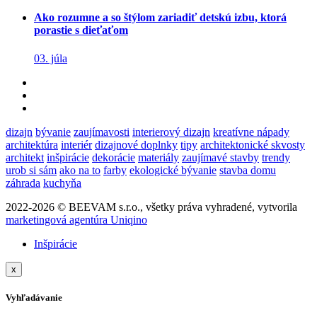
Ako rozumne a so štýlom zariadiť detskú izbu, ktorá
porastie s dieťaťom
03. júla
dizajn
bývanie
zaujímavosti
interierový dizajn
kreatívne nápady
architektúra
interiér
dizajnové doplnky
tipy
architektonické skvosty
architekt
inšpirácie
dekorácie
materiály
zaujímavé stavby
trendy
urob si sám
ako na to
farby
ekologické bývanie
stavba domu
záhrada
kuchyňa
2022-2026 © BEEVAM s.r.o., všetky práva vyhradené, vytvorila
marketingová agentúra Uniqino
Inšpirácie
x
Vyhľadávanie