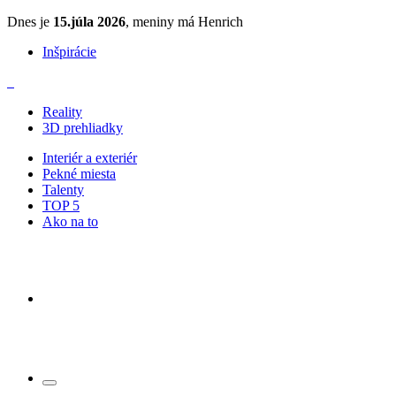
Dnes je
15.júla 2026
, meniny má Henrich
Inšpirácie
Reality
3D prehliadky
Interiér a exteriér
Pekné miesta
Talenty
TOP 5
Ako na to