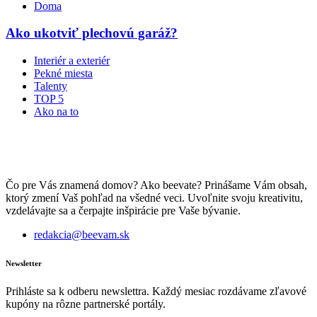
Doma
Ako ukotviť plechovú garáž?
Interiér a exteriér
Pekné miesta
Talenty
TOP 5
Ako na to
Čo pre Vás znamená domov? Ako beevate? Prinášame Vám obsah,
ktorý zmení Vaš pohľad na všedné veci. Uvoľnite svoju kreativitu,
vzdelávajte sa a čerpajte inšpirácie pre Vaše bývanie.
redakcia@beevam.sk
Newsletter
Prihláste sa k odberu newslettra. Každý mesiac rozdávame zľavové
kupóny na rôzne partnerské portály.