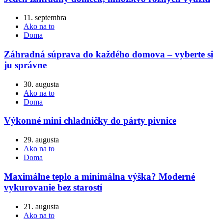
11. septembra
Ako na to
Doma
Záhradná súprava do každého domova – vyberte si
ju správne
30. augusta
Ako na to
Doma
Výkonné mini chladničky do párty pivnice
29. augusta
Ako na to
Doma
Maximálne teplo a minimálna výška? Moderné
vykurovanie bez starostí
21. augusta
Ako na to