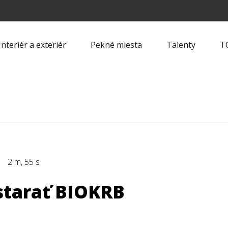
Interiér a exteriér
Pekné miesta
Talenty
T
2 m, 55 s
bstarať BIOKRB