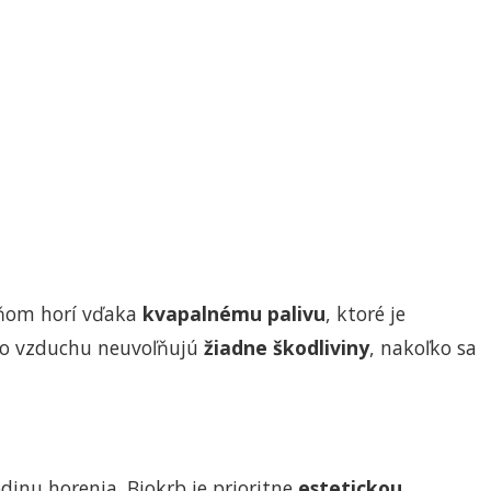
 ňom horí vďaka
kvapalnému palivu
, ktoré je
a do vzduchu neuvoľňujú
žiadne škodliviny
, nakoľko sa
dinu horenia. Biokrb je prioritne
estetickou