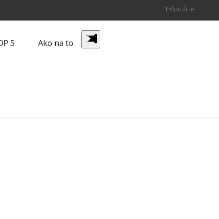
Inšpirácie
OP 5
Ako na to