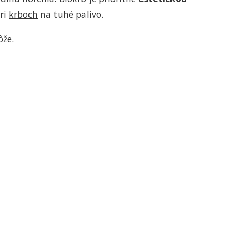
ri
krboch
na tuhé palivo.
ôže.