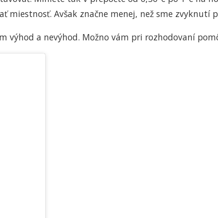
iať miestnosť. Avšak značne menej, než sme zvyknutí p
znám výhod a nevýhod. Možno vám pri rozhodovaní pom