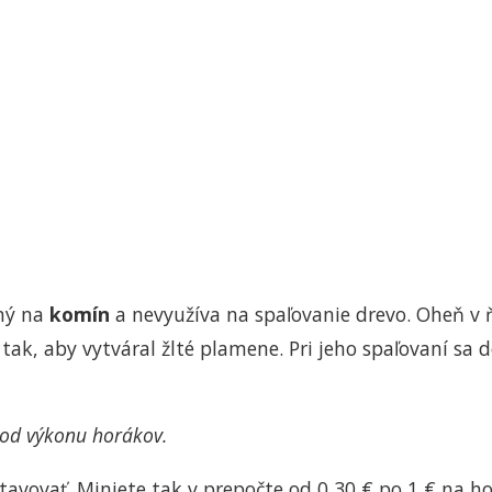
ený na
komín
a nevyužíva na spaľovanie drevo. Oheň v
tak, aby vytváral žlté plamene. Pri jeho spaľovaní s
ti od výkonu horákov.
tavovať. Miniete tak v prepočte od 0,30 € po 1 € na ho