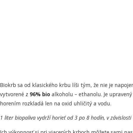
Biokrb sa od klasického krbu líši tým, že nie je napoj
vytvorené z
96% bio
alkoholu – ethanolu. Je upravený 
horením rozkladá len na oxid uhličitý a vodu.
1 liter biopaliva vydrží horieť od 3 po 8 hodín, v závislos
Ich výkonnosť si pri viacerých krboch môžete sami nas