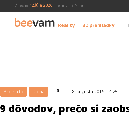
Dnes je
12.júla 2026
, meniny má Nina
Reality
3D prehliadky
0
Ako na to
Doma
18. augusta 2019, 14:25
9 dôvodov, prečo si zao