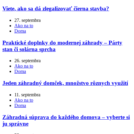
Viete, ako sa dá zlegalizovať čierna stavba?
27. septembra
Ako na to
Doma
Praktické doplnky do modernej záhrady – Párty
stan či solárna sprcha
26. septembra
Ako na to
Doma
Jeden záhradný domček, množstvo rôznych využití
11. septembra
Ako na to
Doma
Záhradná súprava do každého domova – vyberte si
ju správne