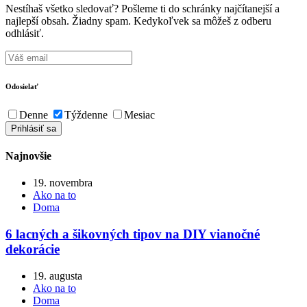
Nestíhaš všetko sledovať? Pošleme ti do schránky najčítanejší a
najlepší obsah. Žiadny spam. Kedykoľvek sa môžeš z odberu
odhlásiť.
Odosielať
Denne
Týždenne
Mesiac
Najnovšie
19. novembra
Ako na to
Doma
6 lacných a šikovných tipov na DIY vianočné
dekorácie
19. augusta
Ako na to
Doma