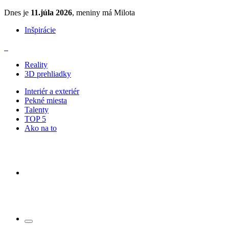
Dnes je
11.júla 2026
, meniny má Milota
Inšpirácie
Reality
3D prehliadky
Interiér a exteriér
Pekné miesta
Talenty
TOP 5
Ako na to