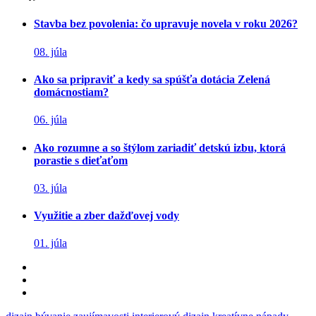
Stavba bez povolenia: čo upravuje novela v roku 2026?
08. júla
Ako sa pripraviť a kedy sa spúšťa dotácia Zelená
domácnostiam?
06. júla
Ako rozumne a so štýlom zariadiť detskú izbu, ktorá
porastie s dieťaťom
03. júla
Využitie a zber dažďovej vody
01. júla