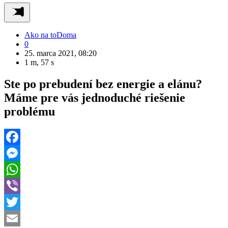
Ako na to
Doma
0
25. marca 2021, 08:20
1 m, 57 s
Ste po prebudení bez energie a elánu?
Máme pre vás jednoduché riešenie
problému
Facebook
Messenger
WhatsApp
Viber
Twitter