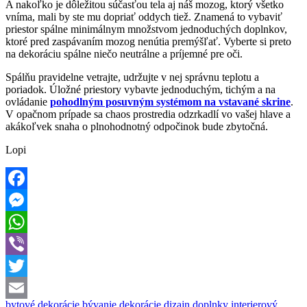
A nakoľko je dôležitou súčasťou tela aj náš mozog, ktorý všetko
vníma, mali by ste mu dopriať oddych tiež. Znamená to vybaviť
priestor spálne minimálnym množstvom jednoduchých doplnkov,
ktoré pred zaspávaním mozog nenútia premýšľať. Vyberte si preto
na dekoráciu spálne niečo neutrálne a príjemné pre oči.
Spálňu pravidelne vetrajte, udržujte v nej správnu teplotu a
poriadok. Úložné priestory vybavte jednoduchým, tichým a na
ovládanie
pohodlným posuvným systémom na vstavané skrine
.
V opačnom prípade sa chaos prostredia odzrkadlí vo vašej hlave a
akákoľvek snaha o plnohodnotný odpočinok bude zbytočná.
Lopi
Facebook
Messenger
WhatsApp
Viber
Twitter
bytové dekorácie
bývanie
dekorácie
dizajn
doplnky
interierový