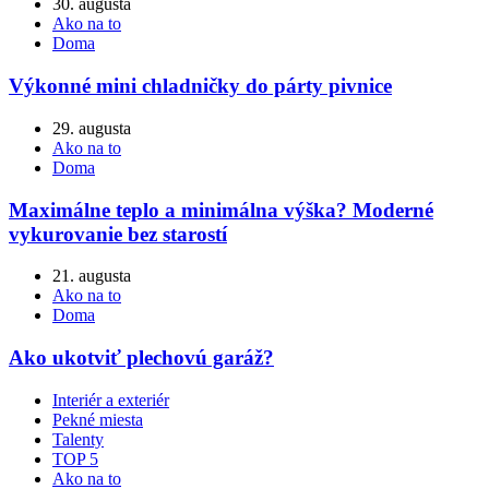
30. augusta
Ako na to
Doma
Výkonné mini chladničky do párty pivnice
29. augusta
Ako na to
Doma
Maximálne teplo a minimálna výška? Moderné
vykurovanie bez starostí
21. augusta
Ako na to
Doma
Ako ukotviť plechovú garáž?
Interiér a exteriér
Pekné miesta
Talenty
TOP 5
Ako na to