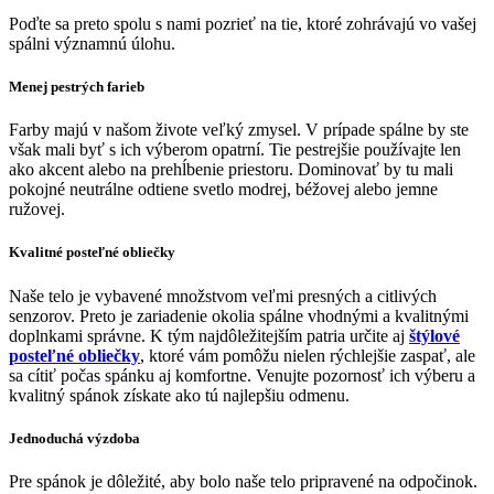
Email
Poďte sa preto spolu s nami pozrieť na tie, ktoré zohrávajú vo vašej
spálni významnú úlohu.
Menej pestrých farieb
Farby majú v našom živote veľký zmysel. V prípade spálne by ste
však mali byť s ich výberom opatrní. Tie pestrejšie používajte len
ako akcent alebo na prehĺbenie priestoru. Dominovať by tu mali
pokojné neutrálne odtiene svetlo modrej, béžovej alebo jemne
ružovej.
Kvalitné posteľné obliečky
Naše telo je vybavené množstvom veľmi presných a citlivých
senzorov. Preto je zariadenie okolia spálne vhodnými a kvalitnými
doplnkami správne. K tým najdôležitejším patria určite aj
štýlové
posteľné obliečky
, ktoré vám pomôžu nielen rýchlejšie zaspať, ale
sa cítiť počas spánku aj komfortne. Venujte pozornosť ich výberu a
kvalitný spánok získate ako tú najlepšiu odmenu.
Jednoduchá výzdoba
Pre spánok je dôležité, aby bolo naše telo pripravené na odpočinok.