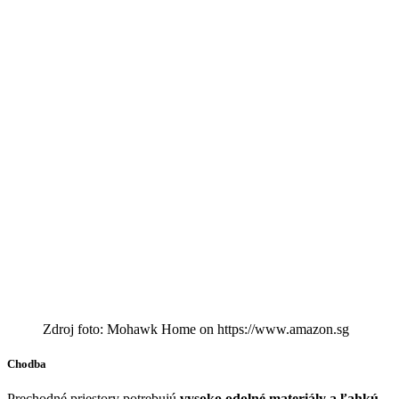
Zdroj foto: Mohawk Home on https://www.amazon.sg
Chodba
Prechodné priestory potrebujú
vysoko odolné materiály a ľahkú