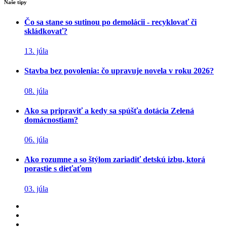
Naše tipy
Čo sa stane so sutinou po demolácii - recyklovať či
skládkovať?
13. júla
Stavba bez povolenia: čo upravuje novela v roku 2026?
08. júla
Ako sa pripraviť a kedy sa spúšťa dotácia Zelená
domácnostiam?
06. júla
Ako rozumne a so štýlom zariadiť detskú izbu, ktorá
porastie s dieťaťom
03. júla