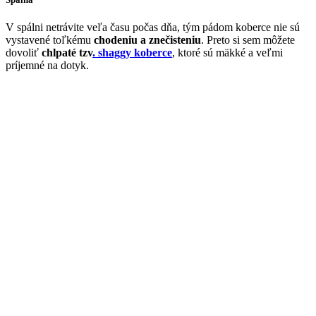
V spálni netrávite veľa času počas dňa, tým pádom koberce nie sú
vystavené toľkému
chodeniu a znečisteniu
. Preto si sem môžete
dovoliť
chlpaté tzv
. shaggy koberce
, ktoré sú mäkké a veľmi
príjemné na dotyk.