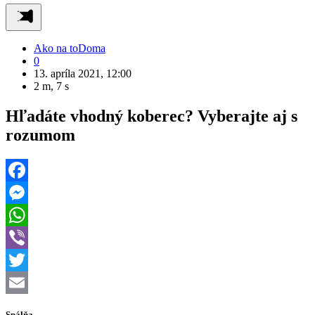
Ako na to
Doma
0
13. apríla 2021, 12:00
2 m, 7 s
Hľadáte vhodný koberec? Vyberajte aj s
rozumom
Facebook
Messenger
WhatsApp
Viber
Twitter
Email
Spálňa