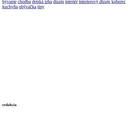
bývanie
chodba
detská izba
dizajn
interiér
interierový dizajn
koberec
Email
kuchyňa
obývačka
tipy
redakcia