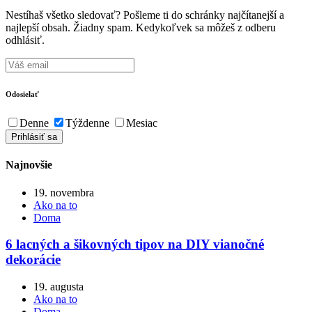
Nestíhaš všetko sledovať? Pošleme ti do schránky najčítanejší a
najlepší obsah. Žiadny spam. Kedykoľvek sa môžeš z odberu
odhlásiť.
Odosielať
Denne
Týždenne
Mesiac
Najnovšie
19. novembra
Ako na to
Doma
6 lacných a šikovných tipov na DIY vianočné
dekorácie
19. augusta
Ako na to
Doma