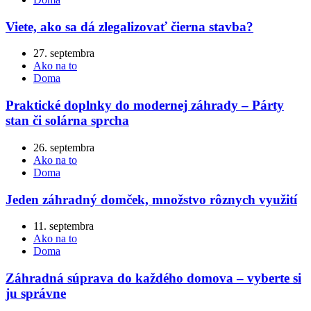
Viete, ako sa dá zlegalizovať čierna stavba?
27. septembra
Ako na to
Doma
Praktické doplnky do modernej záhrady – Párty
stan či solárna sprcha
26. septembra
Ako na to
Doma
Jeden záhradný domček, množstvo rôznych využití
11. septembra
Ako na to
Doma
Záhradná súprava do každého domova – vyberte si
ju správne