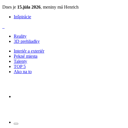
Dnes je
15.júla 2026
, meniny má Henrich
Inšpirácie
Reality
3D prehliadky
Interiér a exteriér
Pekné miesta
Talenty
TOP 5
Ako na to