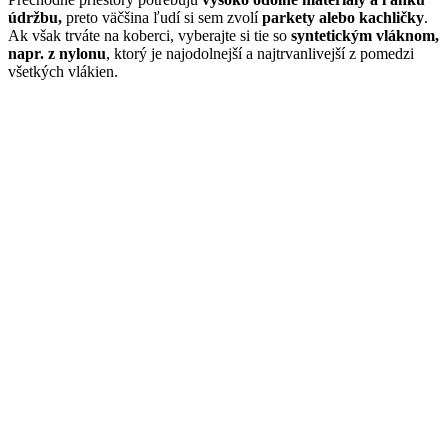
údržbu,
preto väčšina ľudí si sem zvolí
parkety alebo kachličky
.
Ak však trváte na koberci, vyberajte si tie so
syntetickým vláknom,
napr. z nylonu
, ktorý je najodolnejší a najtrvanlivejší z pomedzi
všetkých vlákien.