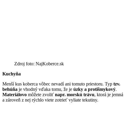
Zdroj foto: NajKoberce.sk
Kuchyňa
Menší kus koberca vôbec nevadí ani tomuto priestoru. Typ
tzv.
behúňa
je vhodný vďaka tomu, že je
úzky a protišmykový
.
Materiálovo
môžete zvoliť
napr. morskú trávu
, ktorá je jemná
a zároveň z nej rýchlo viete zotrieť vyliate tekutiny.