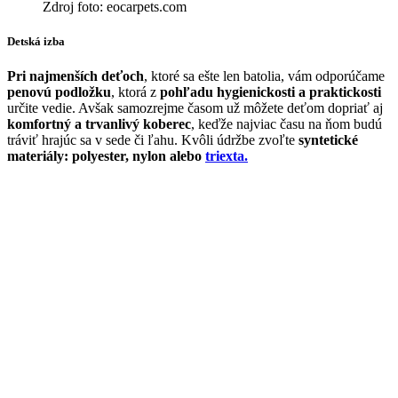
Zdroj foto: eocarpets.com
Detská izba
Pri najmenších deťoch
, ktoré sa ešte len batolia, vám odporúčame
penovú podložku
, ktorá z
pohľadu hygienickosti a praktickosti
určite vedie. Avšak samozrejme časom už môžete deťom dopriať aj
komfortný a trvanlivý koberec
, keďže najviac času na ňom budú
tráviť hrajúc sa v sede či ľahu. Kvôli údržbe zvoľte
syntetické
materiály: polyester, nylon alebo
triexta.