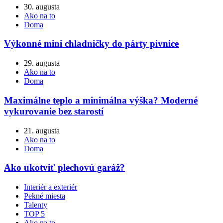
30. augusta
Ako na to
Doma
Výkonné mini chladničky do párty pivnice
29. augusta
Ako na to
Doma
Maximálne teplo a minimálna výška? Moderné
vykurovanie bez starostí
21. augusta
Ako na to
Doma
Ako ukotviť plechovú garáž?
Interiér a exteriér
Pekné miesta
Talenty
TOP 5
Ako na to