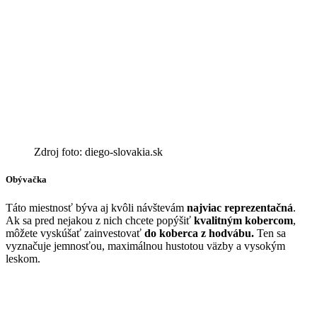
Zdroj foto: diego-slovakia.sk
Obývačka
Táto miestnosť býva aj kvôli návštevám
najviac reprezentačná
.
Ak sa pred nejakou z nich chcete popýšiť
kvalitným kobercom
,
môžete vyskúšať zainvestovať
do koberca z hodvábu.
Ten sa
vyznačuje jemnosťou, maximálnou hustotou väzby a vysokým
leskom.