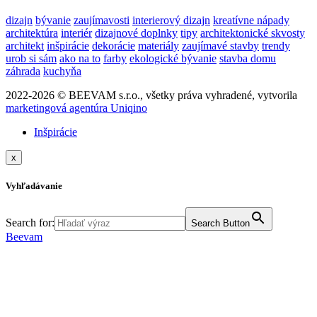
dizajn
bývanie
zaujímavosti
interierový dizajn
kreatívne nápady
architektúra
interiér
dizajnové doplnky
tipy
architektonické skvosty
architekt
inšpirácie
dekorácie
materiály
zaujímavé stavby
trendy
urob si sám
ako na to
farby
ekologické bývanie
stavba domu
záhrada
kuchyňa
2022-2026 © BEEVAM s.r.o., všetky práva vyhradené, vytvorila
marketingová agentúra Uniqino
Inšpirácie
x
Vyhľadávanie
Search for:
Search Button
Beevam