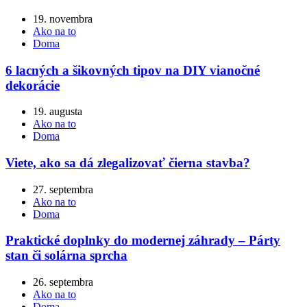
19. novembra
Ako na to
Doma
6 lacných a šikovných tipov na DIY vianočné
dekorácie
19. augusta
Ako na to
Doma
Viete, ako sa dá zlegalizovať čierna stavba?
27. septembra
Ako na to
Doma
Praktické doplnky do modernej záhrady – Párty
stan či solárna sprcha
26. septembra
Ako na to
Doma