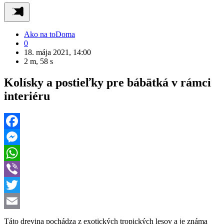
Ako na to
Doma
0
18. mája 2021, 14:00
2 m, 58 s
Kolísky a postieľky pre bábätká v rámci
interiéru
Facebook
Messenger
WhatsApp
Viber
Twitter
Email
Táto drevina pochádza z exotických tropických lesov a je známa