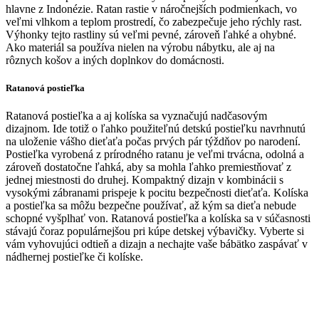
hlavne z Indonézie. Ratan rastie v náročnejších podmienkach, vo
veľmi vlhkom a teplom prostredí, čo zabezpečuje jeho rýchly rast.
Výhonky tejto rastliny sú veľmi pevné, zároveň ľahké a ohybné.
Ako materiál sa používa nielen na výrobu nábytku, ale aj na
rôznych košov a iných doplnkov do domácnosti.
Ratanová postieľka
Ratanová postieľka a aj kolíska sa vyznačujú nadčasovým
dizajnom. Ide totiž o ľahko použiteľnú detskú postieľku navrhnutú
na uloženie vášho dieťaťa počas prvých pár týždňov po narodení.
Postieľka vyrobená z prírodného ratanu je veľmi trvácna, odolná a
zároveň dostatočne ľahká, aby sa mohla ľahko premiestňovať z
jednej miestnosti do druhej. Kompaktný dizajn v kombinácii s
vysokými zábranami prispeje k pocitu bezpečnosti dieťaťa. Kolíska
a postieľka sa môžu bezpečne používať, až kým sa dieťa nebude
schopné vyšplhať von. Ratanová postieľka a kolíska sa v súčasnosti
stávajú čoraz populárnejšou pri kúpe detskej výbavičky. Vyberte si
vám vyhovujúci odtieň a dizajn a nechajte vaše bábätko zaspávať v
nádhernej postieľke či kolíske.