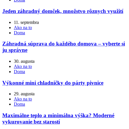
Jeden záhradný domček, množstvo rôznych využití
11. septembra
Ako na to
Doma
Záhradná súprava do každého domova – vyberte si
ju správne
30. augusta
Ako na to
Doma
Výkonné mini chladničky do párty pivnice
29. augusta
Ako na to
Doma
Maximálne teplo a minimálna výška? Moderné
vykurovanie bez starostí