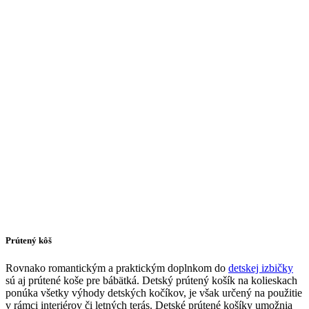
Prútený kôš
Rovnako romantickým a praktickým doplnkom do
detskej izbičky
sú aj prútené koše pre bábätká. Detský prútený košík na kolieskach
ponúka všetky výhody detských kočíkov, je však určený na použitie
v rámci interiérov či letných terás. Detské prútené košíky umožnia