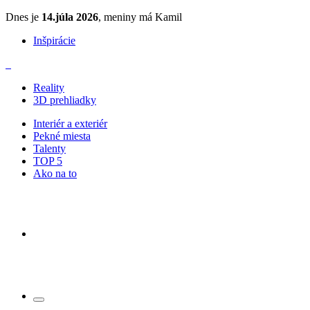
Dnes je
14.júla 2026
, meniny má Kamil
Inšpirácie
Reality
3D prehliadky
Interiér a exteriér
Pekné miesta
Talenty
TOP 5
Ako na to