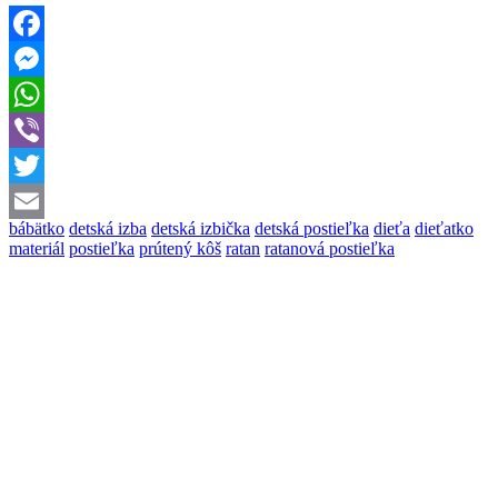
Facebook
Messenger
WhatsApp
Viber
Twitter
bábätko
detská izba
detská izbička
detská postieľka
dieťa
dieťatko
Email
materiál
postieľka
prútený kôš
ratan
ratanová postieľka