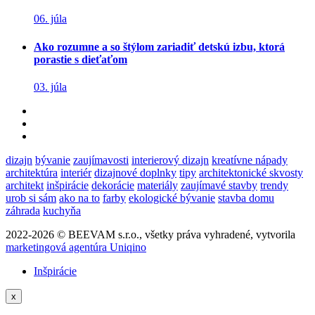
06. júla
Ako rozumne a so štýlom zariadiť detskú izbu, ktorá
porastie s dieťaťom
03. júla
dizajn
bývanie
zaujímavosti
interierový dizajn
kreatívne nápady
architektúra
interiér
dizajnové doplnky
tipy
architektonické skvosty
architekt
inšpirácie
dekorácie
materiály
zaujímavé stavby
trendy
urob si sám
ako na to
farby
ekologické bývanie
stavba domu
záhrada
kuchyňa
2022-2026 © BEEVAM s.r.o., všetky práva vyhradené, vytvorila
marketingová agentúra Uniqino
Inšpirácie
x