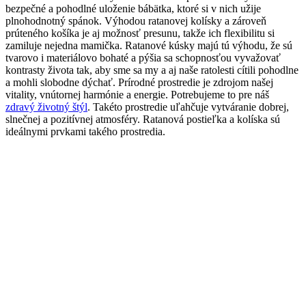
bezpečné a pohodlné uloženie bábätka, ktoré si v nich užije
plnohodnotný spánok. Výhodou ratanovej kolísky a zároveň
prúteného košíka je aj možnosť presunu, takže ich flexibilitu si
zamiluje nejedna mamička. Ratanové kúsky majú tú výhodu, že sú
tvarovo i materiálovo bohaté a pýšia sa schopnosťou vyvažovať
kontrasty života tak, aby sme sa my a aj naše ratolesti cítili pohodlne
a mohli slobodne dýchať. Prírodné prostredie je zdrojom našej
vitality, vnútornej harmónie a energie. Potrebujeme to pre náš
zdravý životný štýl
. Takéto prostredie uľahčuje vytváranie dobrej,
slnečnej a pozitívnej atmosféry. Ratanová postieľka a kolíska sú
ideálnymi prvkami takého prostredia.