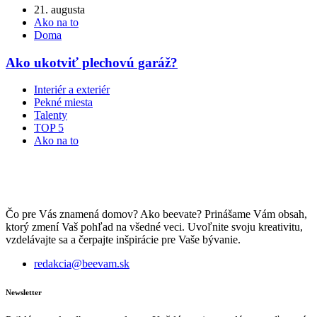
21. augusta
Ako na to
Doma
Ako ukotviť plechovú garáž?
Interiér a exteriér
Pekné miesta
Talenty
TOP 5
Ako na to
Čo pre Vás znamená domov? Ako beevate? Prinášame Vám obsah,
ktorý zmení Vaš pohľad na všedné veci. Uvoľnite svoju kreativitu,
vzdelávajte sa a čerpajte inšpirácie pre Vaše bývanie.
redakcia@beevam.sk
Newsletter