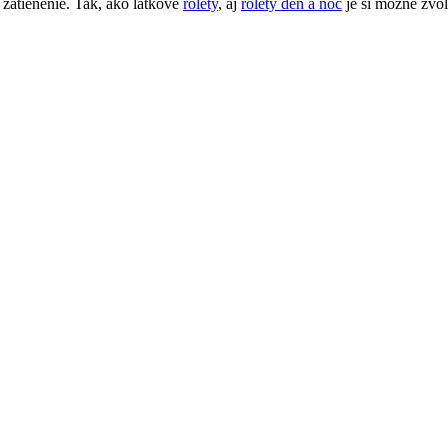
é zatienenie. Tak, ako látkové
rolety
, aj
rolety deň a noc
je si možné zvol