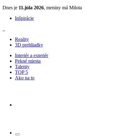
Dnes je
11.júla 2026
, meniny má Milota
Inšpirácie
Reality
3D prehliadky
Interiér a exteriér
Pekné miesta
Talenty
TOP 5
Ako na to