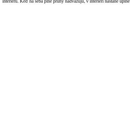
interiéru. Keď na seba plné pruhy nadväzujú, v interiéri nastane úpln