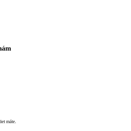
knám
iet máte.