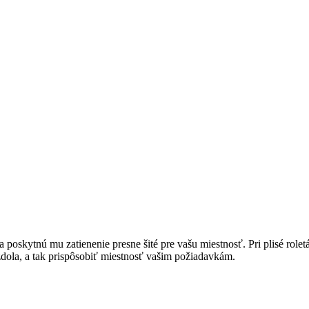
 a poskytnú mu zatienenie presne šité pre vašu miestnosť. Pri plisé rol
j zdola, a tak prispôsobiť miestnosť vašim požiadavkám.