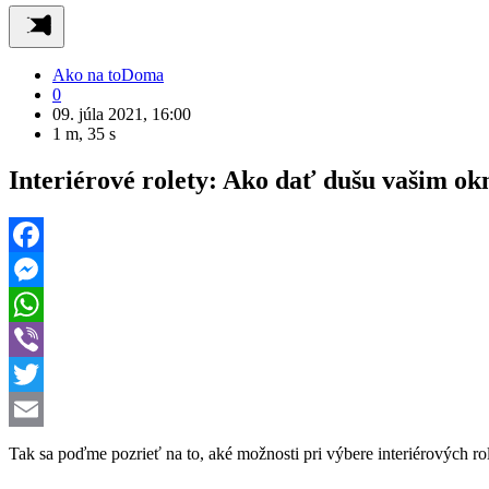
Ako na to
Doma
0
09. júla 2021, 16:00
1 m, 35 s
Interiérové rolety: Ako dať dušu vašim o
Facebook
Messenger
WhatsApp
Viber
Twitter
Email
Tak sa poďme pozrieť na to, aké možnosti pri výbere interiérových rol