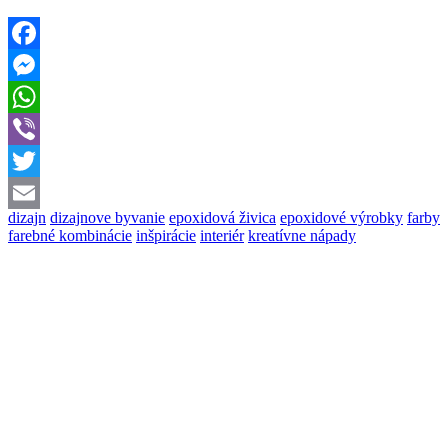
Facebook
Messenger
WhatsApp
Viber
Twitter
dizajn
dizajnove byvanie
epoxidová živica
epoxidové výrobky
farby
Email
farebné kombinácie
inšpirácie
interiér
kreatívne nápady