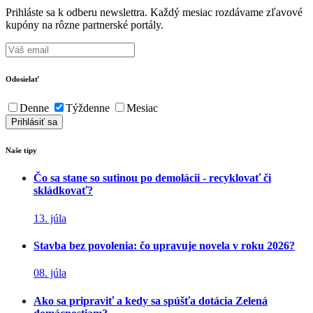
Prihláste sa k odberu newslettra. Každý mesiac rozdávame zľavové
kupóny na rôzne partnerské portály.
Odosielať
Denne
Týždenne
Mesiac
Naše tipy
Čo sa stane so sutinou po demolácii - recyklovať či
skládkovať?
13. júla
Stavba bez povolenia: čo upravuje novela v roku 2026?
08. júla
Ako sa pripraviť a kedy sa spúšťa dotácia Zelená