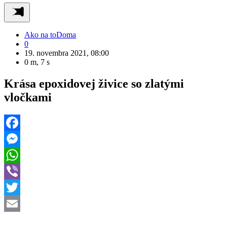
Ako na to
Doma
0
19. novembra 2021, 08:00
0 m, 7 s
Krása epoxidovej živice so zlatými
vločkami
Facebook
Messenger
WhatsApp
Viber
Twitter
Email