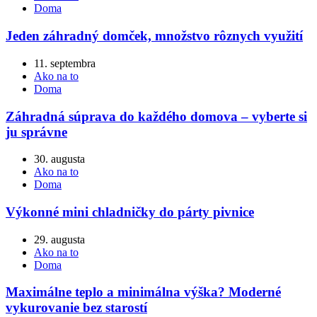
Doma
Jeden záhradný domček, množstvo rôznych využití
11. septembra
Ako na to
Doma
Záhradná súprava do každého domova – vyberte si
ju správne
30. augusta
Ako na to
Doma
Výkonné mini chladničky do párty pivnice
29. augusta
Ako na to
Doma
Maximálne teplo a minimálna výška? Moderné
vykurovanie bez starostí