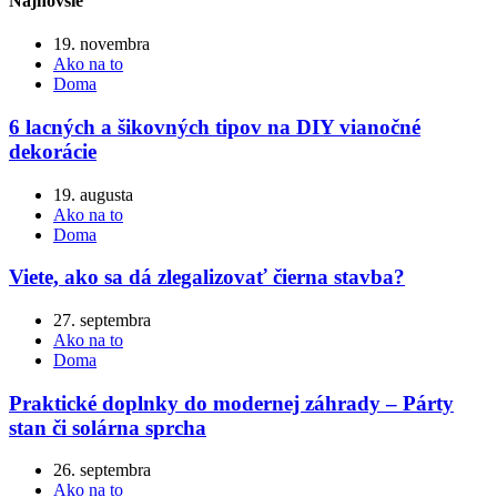
Najnovšie
19. novembra
Ako na to
Doma
6 lacných a šikovných tipov na DIY vianočné
dekorácie
19. augusta
Ako na to
Doma
Viete, ako sa dá zlegalizovať čierna stavba?
27. septembra
Ako na to
Doma
Praktické doplnky do modernej záhrady – Párty
stan či solárna sprcha
26. septembra
Ako na to