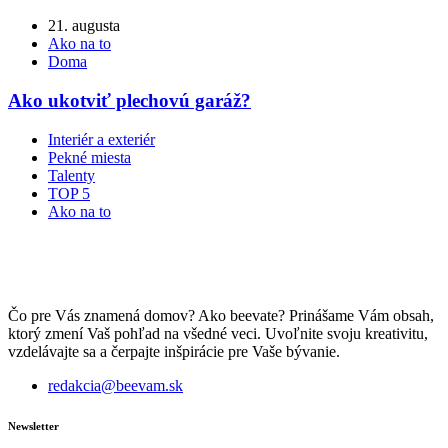
21. augusta
Ako na to
Doma
Ako ukotviť plechovú garáž?
Interiér a exteriér
Pekné miesta
Talenty
TOP 5
Ako na to
Čo pre Vás znamená domov? Ako beevate? Prinášame Vám obsah,
ktorý zmení Vaš pohľad na všedné veci. Uvoľnite svoju kreativitu,
vzdelávajte sa a čerpajte inšpirácie pre Vaše bývanie.
redakcia@beevam.sk
Newsletter