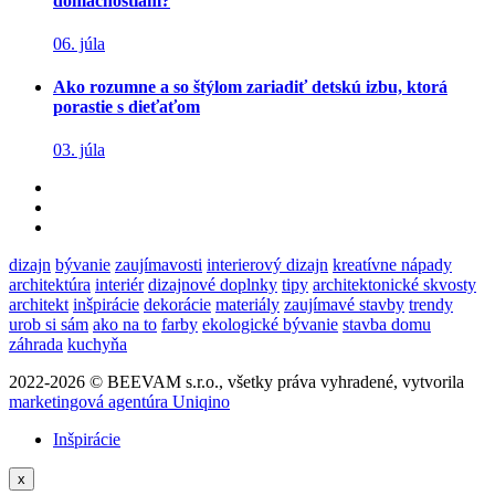
domácnostiam?
06. júla
Ako rozumne a so štýlom zariadiť detskú izbu, ktorá
porastie s dieťaťom
03. júla
dizajn
bývanie
zaujímavosti
interierový dizajn
kreatívne nápady
architektúra
interiér
dizajnové doplnky
tipy
architektonické skvosty
architekt
inšpirácie
dekorácie
materiály
zaujímavé stavby
trendy
urob si sám
ako na to
farby
ekologické bývanie
stavba domu
záhrada
kuchyňa
2022-2026 © BEEVAM s.r.o., všetky práva vyhradené, vytvorila
marketingová agentúra Uniqino
Inšpirácie
x