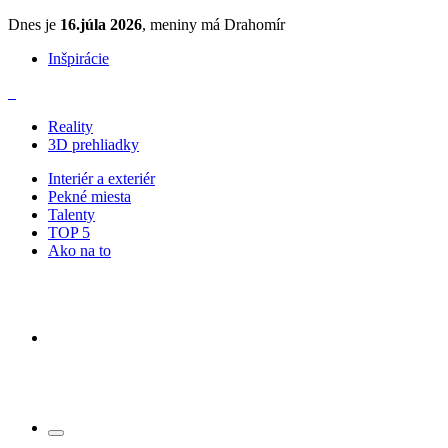
Dnes je
16.júla 2026
, meniny má Drahomír
Inšpirácie
Reality
3D prehliadky
Interiér a exteriér
Pekné miesta
Talenty
TOP 5
Ako na to