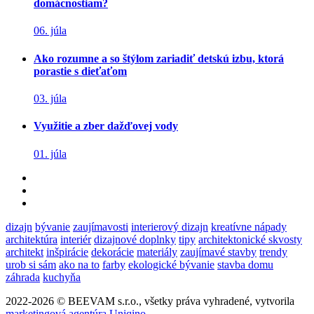
domácnostiam?
06. júla
Ako rozumne a so štýlom zariadiť detskú izbu, ktorá
porastie s dieťaťom
03. júla
Využitie a zber dažďovej vody
01. júla
dizajn
bývanie
zaujímavosti
interierový dizajn
kreatívne nápady
architektúra
interiér
dizajnové doplnky
tipy
architektonické skvosty
architekt
inšpirácie
dekorácie
materiály
zaujímavé stavby
trendy
urob si sám
ako na to
farby
ekologické bývanie
stavba domu
záhrada
kuchyňa
2022-2026 © BEEVAM s.r.o., všetky práva vyhradené, vytvorila
marketingová agentúra Uniqino