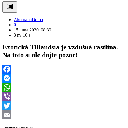
Ako na to
Doma
0
15. júna 2020, 08:39
3 m, 10 s
Exotická Tillandsia je vzdušná rastlina.
Na toto si ale dajte pozor!
Facebook
Messenger
WhatsApp
Viber
Twitter
Email
Exotika z Ameriky