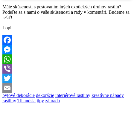
Máte skúsenosti s pestovaním iných exotických druhov rastlín?
Podeľte sa s nami o vaše skúsenosti a rady v komentári. Budeme sa
tešiť!
Lopi
Facebook
Messenger
WhatsApp
Viber
Twitter
bytové dekorácie
dekorácie
interiérové rastliny
kreatívne nápady
Email
rastliny
Tillandsia
tipy
záhrada