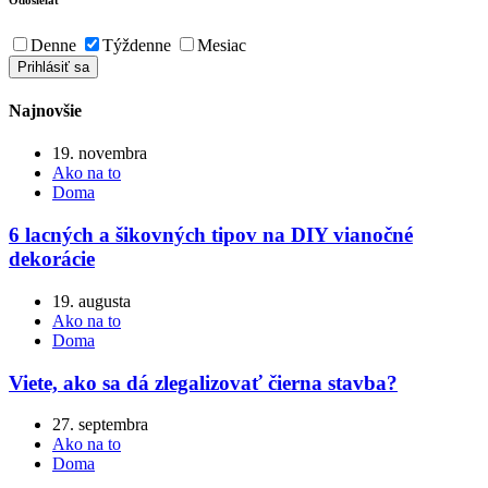
Denne
Týždenne
Mesiac
Najnovšie
19. novembra
Ako na to
Doma
6 lacných a šikovných tipov na DIY vianočné
dekorácie
19. augusta
Ako na to
Doma
Viete, ako sa dá zlegalizovať čierna stavba?
27. septembra
Ako na to
Doma