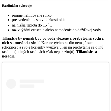
Rastlinkám vyhovuje
priame nefiltrované slnko
presvetlené miesto v blízkosti okien
o
najnižšia teplota do 15
C
raz v týždni orosenie alebo namočenie do dažďovej vody
Tillandsie by
nemali byť vo vode vložené a prebytočná voda z
nich sa musí odstrániť
. Korene týchto rastlín nemajú saciu
schopnosť a svoje korienky využívajú len na prichytenie sa o inú
rastlinu (na iných rastlinách však neparazitujú).
Tillandsie sa
nesadia.