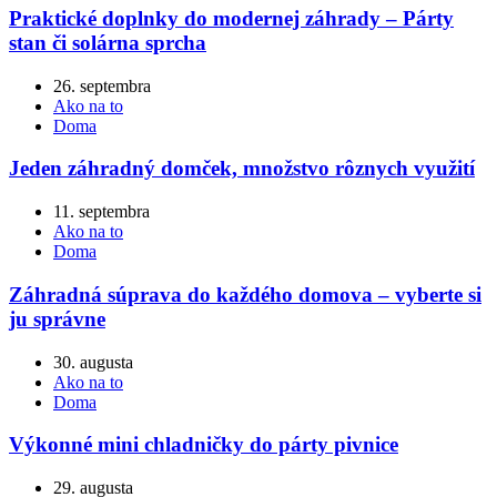
Praktické doplnky do modernej záhrady – Párty
stan či solárna sprcha
26. septembra
Ako na to
Doma
Jeden záhradný domček, množstvo rôznych využití
11. septembra
Ako na to
Doma
Záhradná súprava do každého domova – vyberte si
ju správne
30. augusta
Ako na to
Doma
Výkonné mini chladničky do párty pivnice
29. augusta