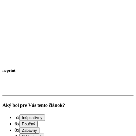
noprint
Aký bol pre Vás tento článok?
5x
6x
0x