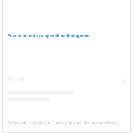
Pozrite si tento príspevok na Instagrame
Príspevok, ktorý zdieľa Queen Airplants (@queenairplants)
,
6 Jún 