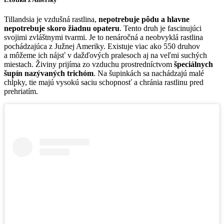
Tillandsia je vzdušná rastlina,
nepotrebuje pôdu a hlavne
nepotrebuje skoro žiadnu opateru
. Tento druh je fascinujúci
svojimi zvláštnymi tvarmi. Je to nenáročná a neobvyklá rastlina
pochádzajúca z Južnej Ameriky. Existuje viac ako 550 druhov
a môžeme ich nájsť v dažďových pralesoch aj na veľmi suchých
miestach. Živiny prijíma zo vzduchu prostredníctvom
špeciálnych
šupín nazývaných trichóm
. Na šupinkách sa nachádzajú malé
chĺpky, tie majú vysokú saciu schopnosť a chránia rastlinu pred
prehriatím.