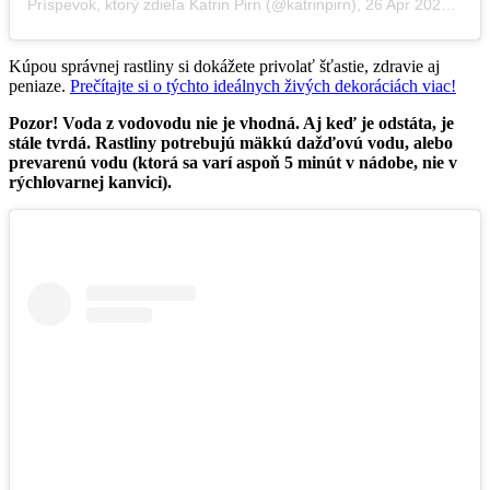
Príspevok, ktorý zdieľa Katrin Pirn (@katrinpirn)
,
26 Apr 2020 o 1:27 PDT
Kúpou správnej rastliny si dokážete privolať šťastie, zdravie aj
peniaze.
Prečítajte si o týchto ideálnych živých dekoráciách viac!
Pozor! Voda z vodovodu nie je vhodná. Aj keď je odstáta, je
stále tvrdá. Rastliny potrebujú mäkkú dažďovú vodu, alebo
prevarenú vodu (ktorá sa varí aspoň 5 minút v nádobe, nie v
rýchlovarnej kanvici).