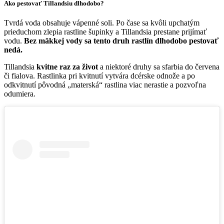
Ako pestovať Tillandsiu dlhodobo?
Tvrdá voda obsahuje vápenné soli. Po čase sa kvôli upchatým
prieduchom zlepia rastline šupinky a Tillandsia prestane prijímať
vodu.
Bez mäkkej vody sa tento druh rastlín dlhodobo pestovať
nedá.
Tillandsia
kvitne raz za život
a niektoré druhy sa sfarbia do červena
či fialova. Rastlinka pri kvitnutí vytvára dcérske odnože a po
odkvitnutí pôvodná „materská“ rastlina viac nerastie a pozvoľna
odumiera.