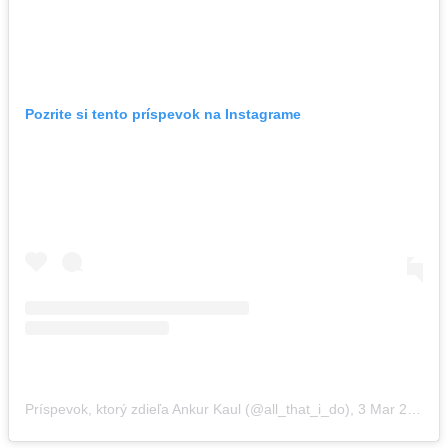
Pozrite si tento príspevok na Instagrame
Príspevok, ktorý zdieľa Ankur Kaul (@all_that_i_do)
,
3 Mar 2020 o 7:56 PST