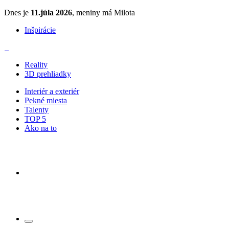
Dnes je
11.júla 2026
, meniny má Milota
Inšpirácie
Reality
3D prehliadky
Interiér a exteriér
Pekné miesta
Talenty
TOP 5
Ako na to