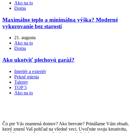
Ako na to
Doma
Maximálne teplo a minimálna výška? Moderné
vykurovanie bez starostí
21. augusta
Ako na to
Doma
Ako ukotviť plechovú garáž?
Interiér a exteriér
Pekné miesta
Talenty
TOP 5
Ako na to
Čo pre Vás znamená domov? Ako beevate? Prinášame Vám obsah,
ktorý zmení Vaš pohľad na všedné veci. Uvoľnite svoju kreativitu,