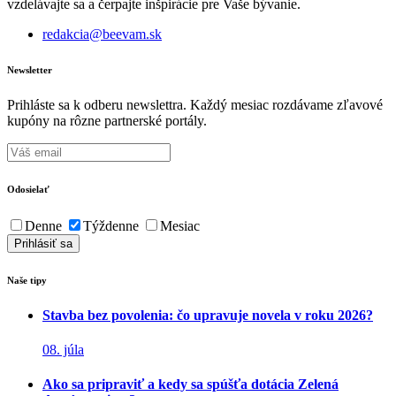
vzdelávajte sa a čerpajte inšpirácie pre Vaše bývanie.
redakcia@beevam.sk
Newsletter
Prihláste sa k odberu newslettra. Každý mesiac rozdávame zľavové
kupóny na rôzne partnerské portály.
Odosielať
Denne
Týždenne
Mesiac
Naše tipy
Stavba bez povolenia: čo upravuje novela v roku 2026?
08. júla
Ako sa pripraviť a kedy sa spúšťa dotácia Zelená